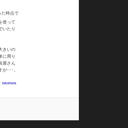
った時点で
を使って
でいたり
大きいの
単に周り
装屋さん
が･･･。
:
takahata