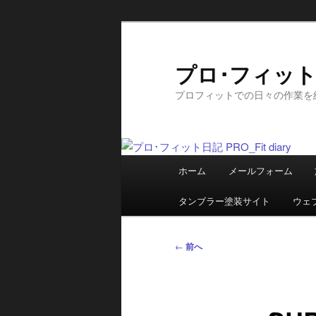
メ
イ
ン
プロ･フィット日記
コ
プロフィットでの日々の作業を
ン
テ
ン
ツ
メ
へ
ホーム
メールフォーム
イ
移
ン
動
タンブラー塗装サイト
ウェ
メ
ニ
投
←
前へ
ュ
稿
ー
ナ
ビ
ゲ