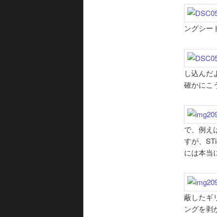
ングシー
し込んだ
確かにこ
で、例え
すが、S
には本当
蔽したギ
ングを剥