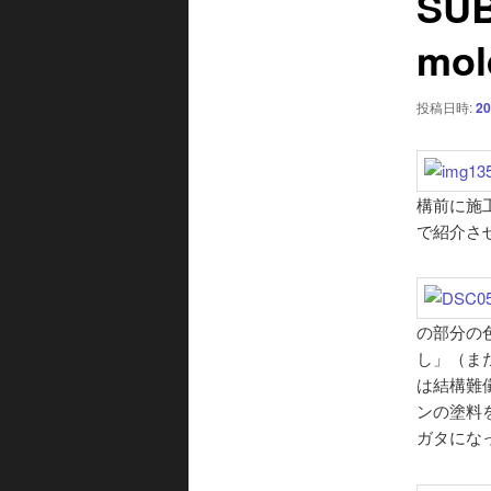
SUB
ー
mol
シ
ョ
ン
投稿日時:
20
構前に施
で紹介さ
の部分の
し」（ま
は結構難
ンの塗料
ガタにな