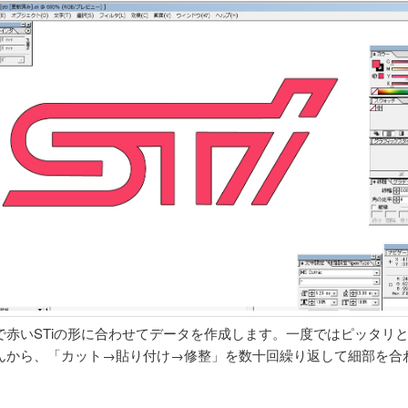
で赤いSTiの形に合わせてデータを作成します。一度ではピッタリ
んから、「カット→貼り付け→修整」を数十回繰り返して細部を合