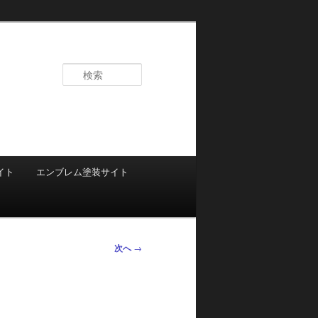
検
索
イト
エンブレム塗装サイト
次へ
→