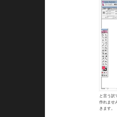
と言う訳
作れませ
きます。