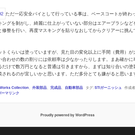
ただ一応安全パイとして行っている事は、ベースコートが終わ
キングを剝がし、綺麗に仕上がっていない部分はエアーブラシなど
と修整を行い、再度マスキングを貼りなおしてからクリアーに挑ん
。
ットくらいは塗っていますが、見た目の変化以上に手間（費用）が
い合わせの数の割りには依頼率は少なかったりします。まあ確かに
るだけで数万円となると普通は引きますから、まずは知り合いの塗
談されるのが宜しいかと思います。ただ多分とても嫌がると思います
Works Collection
、
外装部品
、
完成品
、
自動車部品
タグ:
STiガーニッシュ
作成者
パーマリンク
Proudly powered by WordPress