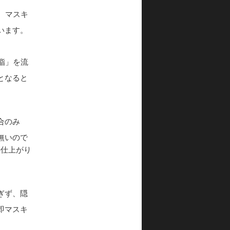
、マスキ
います。
脂」を流
となると
合のみ
無いので
の仕上がり
ぎず、隠
即マスキ