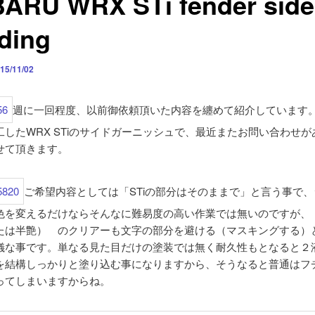
ARU WRX STi fender side
ding
15/11/02
週に一回程度、以前御依頼頂いた内容を纏めて紹介しています
工したWRX STiのサイドガーニッシュで、最近またお問い合わせが
せて頂きます。
ご希望内容としては「STiの部分はそのままで」と言う事で
色を変えるだけならそんなに難易度の高い作業では無いのですが、
たは半艶） のクリアーも文字の部分を避ける（マスキングする）
儀な事です。単なる見た目だけの塗装では無く耐久性もとなると２
を結構しっかりと塗り込む事になりますから、そうなると普通はフ
ってしまいますからね。