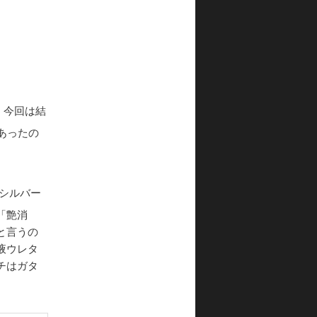
。今回は結
あったの
、シルバー
「艶消
と言うの
液ウレタ
チはガタ