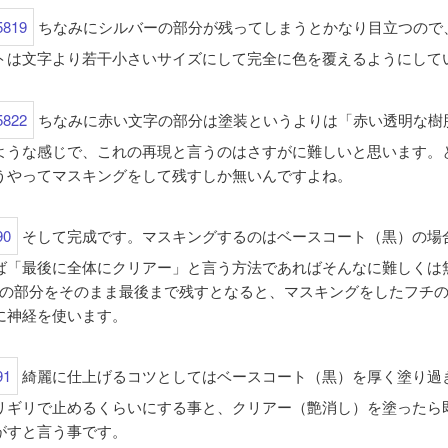
ちなみにシルバーの部分が残ってしまうとかなり目立つので
トは文字より若干小さいサイズにして完全に色を覆えるようにして
ちなみに赤い文字の部分は塗装というよりは「赤い透明な樹
ような感じで、これの再現と言うのはさすがに難しいと思います。
うやってマスキングをして残すしか無いんですよね。
そして完成です。マスキングするのはベースコート（黒）の場
ば「最後に全体にクリアー」と言う方法であればそんなに難しくは
Tiの部分をそのまま最後まで残すとなると、マスキングをしたフチ
に神経を使います。
綺麗に仕上げるコツとしてはベースコート（黒）を厚く塗り過
リギリで止めるくらいにする事と、クリアー（艶消し）を塗ったら
がすと言う事です。