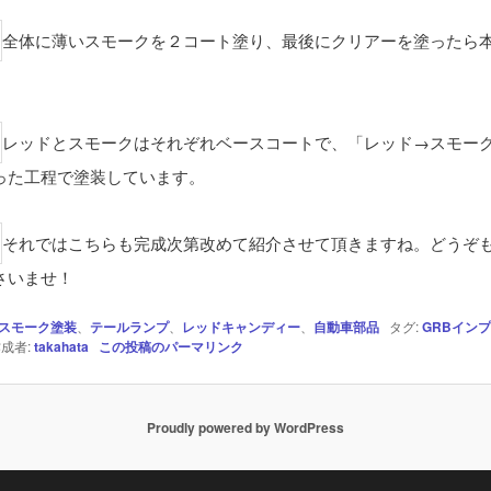
全体に薄いスモークを２コート塗り、最後にクリアーを塗ったら
レッドとスモークはそれぞれベースコートで、「レッド→スモー
った工程で塗装しています。
それではこちらも完成次第改めて紹介させて頂きますね。どうぞ
さいませ！
スモーク塗装
、
テールランプ
、
レッドキャンディー
、
自動車部品
タグ:
GRBイン
成者:
takahata
この投稿のパーマリンク
Proudly powered by WordPress