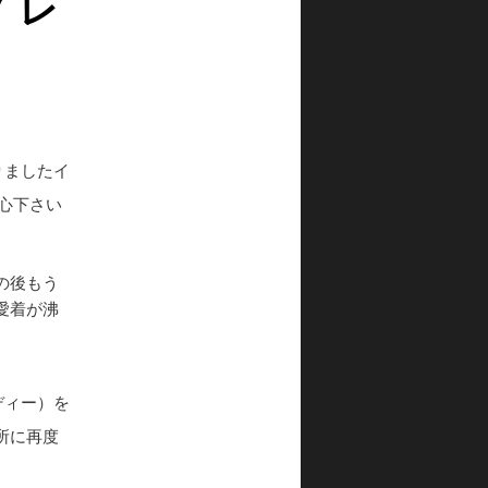
 レ
りましたイ
心下さい
の後もう
愛着が沸
ディー）を
所に再度