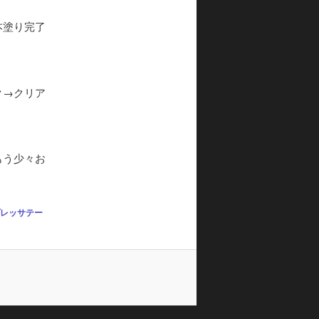
本塗り完了
ク→クリア
もう少々お
プレッサテー