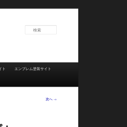
検
索
イト
エンブレム塗装サイト
次へ
→