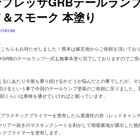
プレッサGRBテールランプ
ド＆スモーク 本塗り
17/01/30
こちらもお待たせしました！熊本は被災地からご依頼を頂いてお
サGRBのテールランプ一式も無事本塗り完了しておりますのでご安
えるにあたり今後も乗り続けるかどうか悩んだとの事でしたが、そ
続けるという事で今回のテールランプ塗装のご依頼に至りました。
3回くらいは車検を通せていければと願っています。
プラスチックプライマーを塗布したら透過性の赤（レッドキャン
クリアー抜きのマスキングシートを剥がして樹脂素地が露出した個
ックプライマーを塗布します。