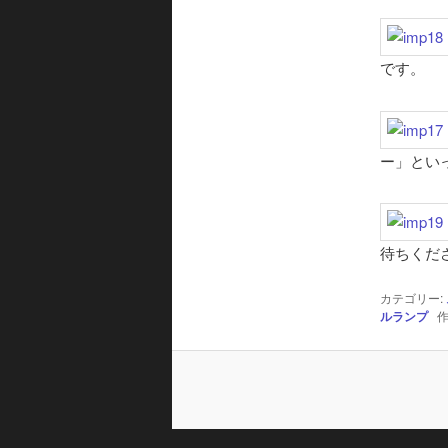
です。
ー」とい
待ちくだ
カテゴリー:
ルランプ
作