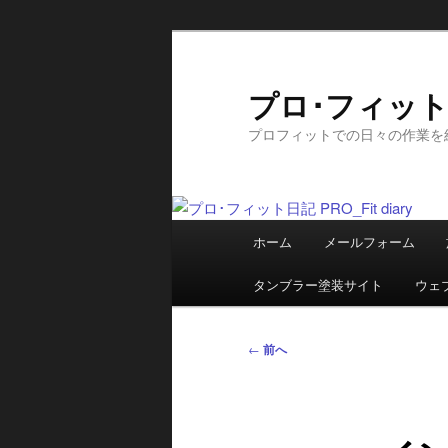
メ
イ
ン
プロ･フィット日記
コ
プロフィットでの日々の作業を
ン
テ
ン
ツ
メ
へ
ホーム
メールフォーム
イ
移
ン
動
タンブラー塗装サイト
ウェ
メ
ニ
投
←
前へ
ュ
稿
ー
ナ
ビ
ゲ