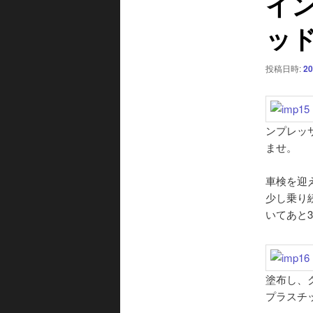
イン
ー
ッ
シ
ョ
ン
投稿日時:
20
ンプレッ
ませ。
車検を迎
少し乗り
いてあと
塗布し、
プラスチ