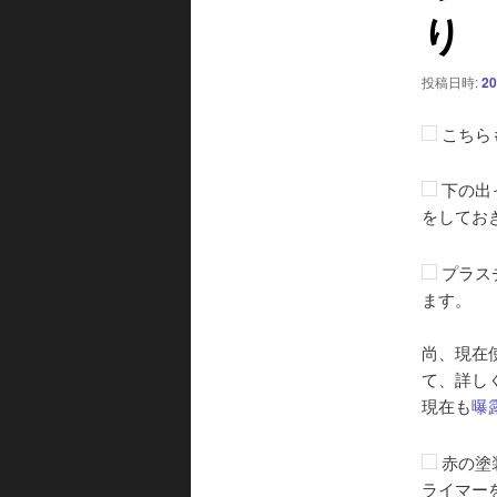
り
シ
ョ
ン
投稿日時:
20
こちら
下の出
をしてお
プラス
ます。
尚、現在
て、詳し
現在も
曝
赤の塗
ライマー