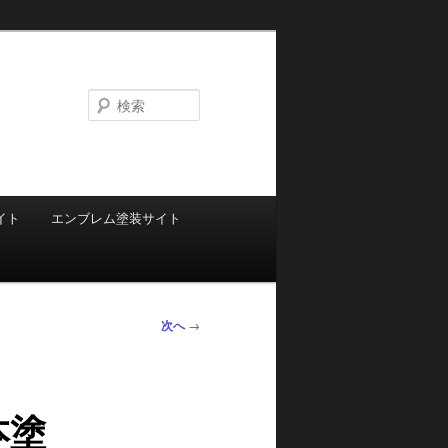
検
索
イト
エンブレム塗装サイト
次へ
→
本塗