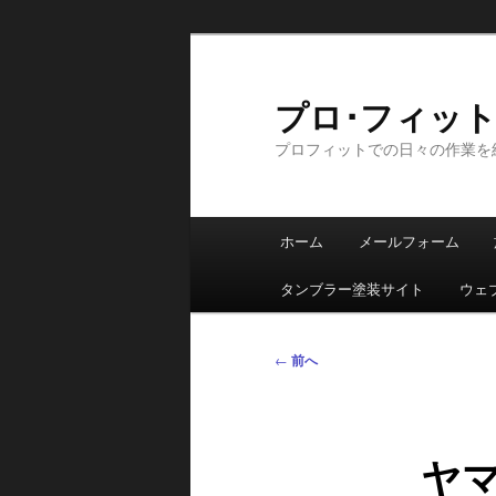
メ
イ
ン
プロ･フィット日記
コ
プロフィットでの日々の作業を
ン
テ
ン
メ
ツ
ホーム
メールフォーム
イ
へ
ン
移
タンブラー塗装サイト
ウェ
メ
動
ニ
投
←
前へ
ュ
稿
ー
ナ
ビ
ヤ
ゲ
ー