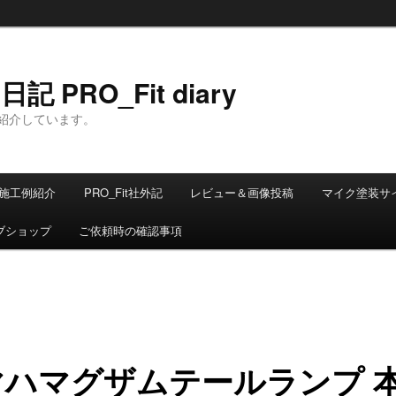
 PRO_Fit diary
紹介しています。
施工例紹介
PRO_Fit社外記
レビュー＆画像投稿
マイク塗装サ
ブショップ
ご依頼時の確認事項
マハマグザムテールランプ 