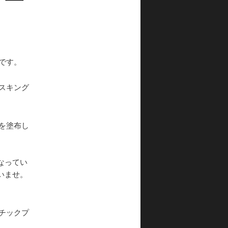
です。
スキング
を塗布し
なってい
いませ。
チックプ