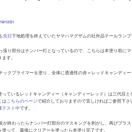
18/12/21
も
先日
下地処理を終えていたヤマハマグザムの社外品テールランプ
っ張り部分はナンバー灯となっているので、こちらは本塗り前にマ
きます。
チックプライマーを塗り、全体に透過性の赤＝レッドキャンディー
使っているレッドキャンディー（キャンディーレッド）は三代目と
くは
こちらのページ
で紹介しておりますので宜しければご参照下さ
露テスト中
です。
装が終わったらナンバー灯部分のマスキングを剥がし、再びプラス
を塗って、最後にクリアーを塗ったら本塗り完了です。