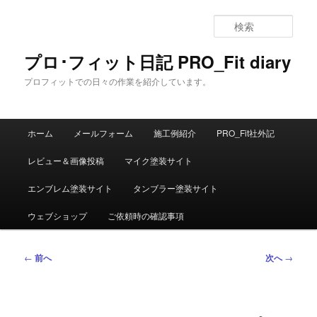
メ
イ
検
ン
索
コ
プロ･フィット日記 PRO_Fit diary
ン
プロフィットでの日々の作業を紹介しています。
テ
ン
ツ
メ
へ
ホーム
メールフォーム
施工例紹介
PRO_Fit社外記
イ
移
ン
動
レビュー＆画像投稿
マイク塗装サイト
メ
ニ
エンブレム塗装サイト
タンブラー塗装サイト
ュ
ー
ウェブショップ
ご依頼時の確認事項
投
←
前へ
次へ
→
稿
ナ
ビ
ゲ