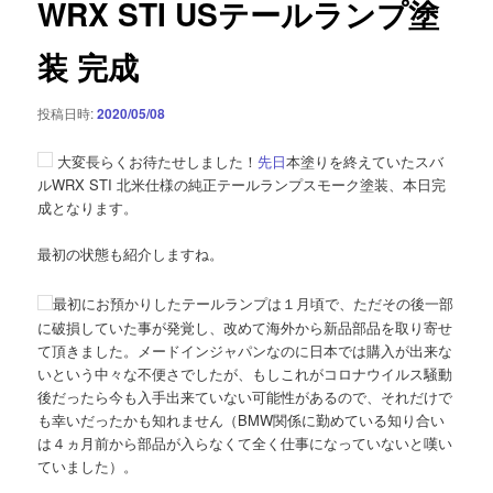
WRX STI USテールランプ塗
ー
シ
装 完成
ョ
ン
投稿日時:
2020/05/08
大変長らくお待たせしました！
先日
本塗りを終えていたスバ
ルWRX STI 北米仕様の純正テールランプスモーク塗装、本日完
成となります。
最初の状態も紹介しますね。
最初にお預かりしたテールランプは１月頃で、ただその後一部
に破損していた事が発覚し、改めて海外から新品部品を取り寄せ
て頂きました。メードインジャパンなのに日本では購入が出来な
いという中々な不便さでしたが、もしこれがコロナウイルス騒動
後だったら今も入手出来ていない可能性があるので、それだけで
も幸いだったかも知れません（BMW関係に勤めている知り合い
は４ヵ月前から部品が入らなくて全く仕事になっていないと嘆い
ていました）。