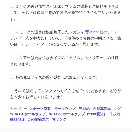
またその後追加でスバルエンブレムの塗装もご依頼を頂きま
して、そちらは後ほど改めて別の記事で紹介をさせていただきま
す。
スモークの濃さは以前施工した
レガシィ用Valenti社のテール
ランプ一式
を参考にしていて、「極薄めと薄目の中間より若干濃
い目」といったイメージになっているかと思います。
クリアーは高品位なタイプの「クリスタルクリアー」の仕様
となります。
各画像はサイズの縮小以外は未加工となります。
それでは続けてエンブレムも紹介させていただきます。どうぞ
もう少々お待ちくださいませ！
カテゴリー:
スモーク塗装
、
テールランプ
、
完成品
、
自動車部品
タグ:
WRX STIテールランプ
、
WRX STIテールランプ（from愛知）
作成者:
takahata
この投稿のパーマリンク