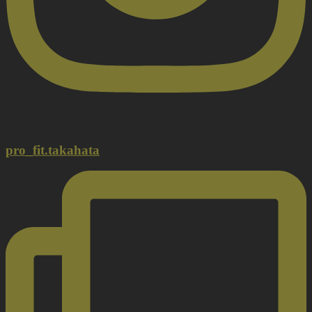
pro_fit.takahata