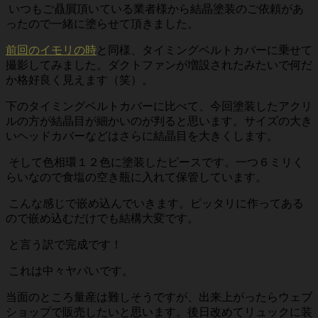
いつもご贔屓頂いている業者様から結晶塗装のご依頼があ
ったので一緒に塗らせて頂きました。
前回のイモリの時
と同様、タイミングベルトカバーに乗せて
撮影してみました。ダクトファンが増設されたみたいで何だ
か格好良く見えます（笑）。
下のタイミングベルトカバーに比べて、今回塗装したアクリ
ルの方が結晶目が細かいのが判ると思います。サイズの大き
いヘッドカバーなどはさらに結晶目を大きくします。
そして色相環１２色に塗装したピースです。一つ６ミリく
らいなので食塩の空き瓶に入れて保管しています。
こんな感じで嵌め込んでいきます。ピッタリに作ってある
ので嵌め込むだけでも結構大変です。
と言う訳で完成です！
これは中々ヤバいです。
当面のところ量産は難しそうですが、出来上がったらウェブ
ショップで販売したいと思います。後日改めてリュックに装