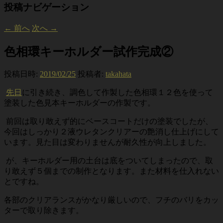
投稿ナビゲーション
←
前へ
次へ
→
色相環キーホルダー試作完成②
投稿日時:
2019/02/25
投稿者:
takahata
先日
に引き続き、調色して作製した色相環１２色を使って
塗装した色見本キーホルダーの作製です。
前回は取り敢えず的にベースコートだけの塗装でしたが、
今回はしっかり２液ウレタンクリアーの艶消し仕上げにして
います。見た目は変わりませんが耐久性が向上しました。
が、キーホルダー用の土台は底をついてしまったので、取
り敢えず５個までの制作となります。また材料を仕入れない
とですね。
各部のクリアランスがかなり厳しいので、フチのバリをカッ
ターで取り除きます。