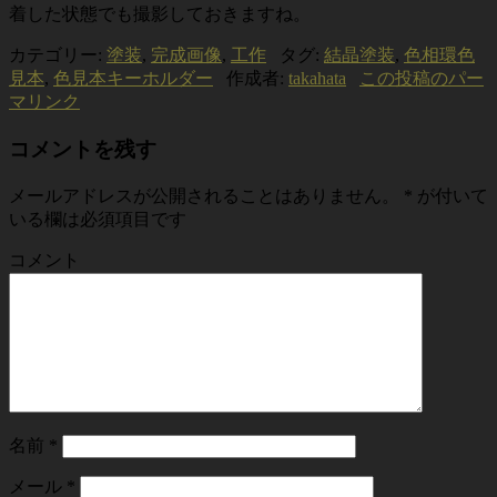
着した状態でも撮影しておきますね。
カテゴリー:
塗装
,
完成画像
,
工作
タグ:
結晶塗装
,
色相環色
見本
,
色見本キーホルダー
作成者:
takahata
この投稿のパー
マリンク
コメントを残す
メールアドレスが公開されることはありません。
*
が付いて
いる欄は必須項目です
コメント
名前
*
メール
*