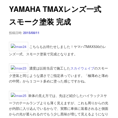
ゲ
YAMAHA TMAXレンズ一式
ー
シ
スモーク塗装 完成
ョ
ン
投稿日時:
2015/08/11
こちらもお待たせしました！ヤマハTMAX530のレ
ンズ一式、スモーク塗装で完成となります。
濃度は以前当店で施工した
スカイウェイブ
のスモー
ク塗装と同じような濃さでご指定承っています。「極薄めと薄め
の中間」から１コート多めに塗った感じですかね。
単体の見え方では、先ほど紹介したハイラックスサ
ーフのテールランプよりも薄く見えますが、これも周りからの光
が内部に入り込んでいるからで、実際に車体に装着されると側面
からの光が遮られるのでもう少し黒味が増して見えるようになり