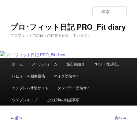
メ
イ
検
ン
索
コ
プロ･フィット日記 PRO_Fit diary
ン
プロフィットでの日々の作業を紹介しています。
テ
ン
ツ
へ
メ
移
ホーム
メールフォーム
施工例紹介
PRO_Fit社外記
イ
動
ン
レビュー＆画像投稿
マイク塗装サイト
メ
ニ
エンブレム塗装サイト
タンブラー塗装サイト
ュ
ー
ウェブショップ
ご依頼時の確認事項
投
←
前へ
次へ
→
稿
ナ
ビ