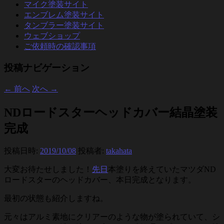
マイク塗装サイト
エンブレム塗装サイト
タンブラー塗装サイト
ウェブショップ
ご依頼時の確認事項
投稿ナビゲーション
←
前へ
次へ
→
NDロードスターヘッドカバー結晶塗装
完成
投稿日時:
2019/10/08
投稿者:
takahata
大変お待たせしました！
先日
本塗りを終えていたマツダND
ロードスターのヘッドカバー、本日完成となります。
最初の状態も紹介しますね。
元々はアルミ素地にクリアーのような物が塗られていて、シ