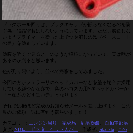
プラグホール回りは、プラグキャップが嵌らなくなるのを防
ぐ為、結晶塗装はしないようにしています。ただし腐食しな
いようプライマーを塗った上でつや消しの黒（ベースコート
の黒）を塗布しています。
塗膜を近くで見るとこのような模様になっていて、実は艶が
あるのが判ると思います。
色が判り易いよう、並べて撮影をしてみました。
今回の方がフェラーリのヘッドカバーなどを塗る場合に採用
している鮮やかな赤で、奥のハコスカ用S20ヘッドカバーが
「日産系のどす黒い赤」となります。
それでは後ほど完成のお知らせメールを差し上げます。この
度のご依頼、誠に有難う御座いました！
カテゴリー:
エンジン周り
、
完成品
、
結晶塗装
、
自動車部品
タグ:
NDロードスターヘッドカバー
作成者:
takahata
この