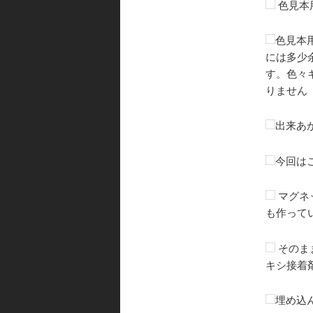
色見本
色見本
には多少
す。色々
りません
出来あ
今回は
マグネ
も作って
そのま
キシ接着
埋め込