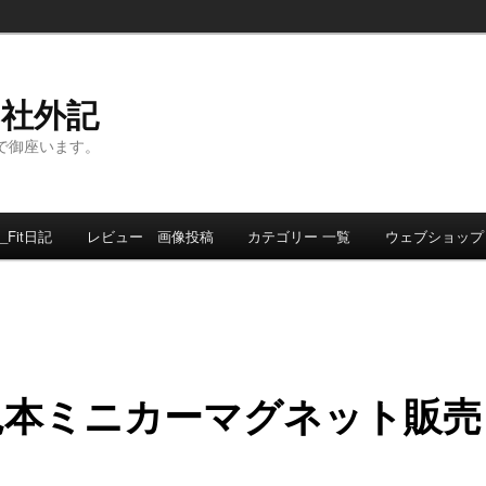
ト社外記
事で御座います。
_Fit日記
レビュー 画像投稿
カテゴリー 一覧
ウェブショップ
見本ミニカーマグネット販売