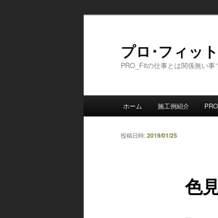
メ
イ
ン
プロ･フィッ
コ
PRO_Fitの仕事とは関係無い
ン
テ
ン
メ
ツ
ホーム
施工例紹介
PRO
イ
へ
ン
移
メ
投稿日時:
2019/01/25
動
ニ
ュ
ー
色