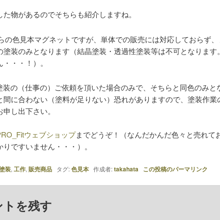
した物があるのでそちらも紹介しますね。
らの色見本マグネットですが、単体での販売には対応しておらず、
の塗装のみとなります（結晶塗装・透過性塗装等は不可となります
ん・・・！）。
塗装の（仕事の）ご依頼を頂いた場合のみで、そちらと同色のみと
と間に合わない（塗料が足りない）恐れがありますので、塗装作業
お申し出下さい。
PRO_Fitウェブショップ
までどうぞ！（なんだかんだ色々と売れて
かりですいません・・・）。
塗装
,
工作
,
販売商品
タグ:
色見本
作成者:
takahata
この投稿のパーマリンク
ントを残す