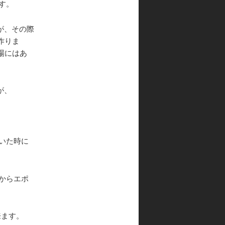
す。
ン
が、その際
作りま
場にはあ
が、
いた時に
からエポ
来ます。