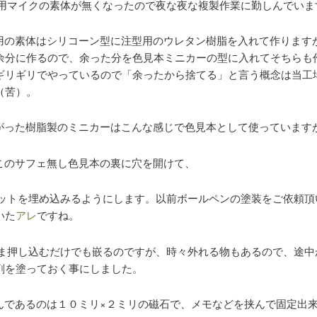
用マイクの素体が無くなったので夜な夜な複製作業に勤しんでいま
用の素体はシリコーン型に注型用のウレタン樹脂を入れて作ります
余分に作るので、余った分を色見本ミニカーの型に入れてそちらも
ギリギリでやっているので「余ったから捨てる」と言う概念は当工
（苦）。
がった樹脂製のミニカーはこんな感じで色見本として使っています
このサフェ無し色見本の裏に穴を開けて、
ットを埋め込みるようにします。以前ボールペンの塗装をご依頼頂
いた
アレ
ですね。
ま押し込むだけでも嵌るのですが、時々外れる物もあるので、途中
剤を塗っておく事にしました。
んであるのは１０ミリ×２ミリの磁石で、メモなどを挟んで固定出