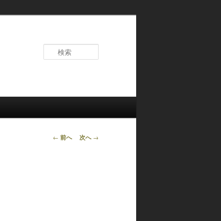
検
索
投
←
前へ
次へ
→
稿
ナ
ビ
ゲ
ー
シ
ョ