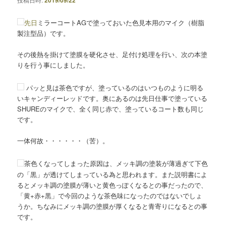
2019/09/22
ン
先日
ミラーコートAGで塗っておいた色見本用のマイク（樹脂
製注型品）です。
その後熱を掛けて塗膜を硬化させ、足付け処理を行い、次の本塗
りを行う事にしました。
パッと見は茶色ですが、塗っているのはいつものように明る
いキャンディーレッドです。奥にあるのは先日仕事で塗っている
SHUREのマイクで、全く同じ赤で、塗っているコート数も同じ
です。
一体何故・・・・・・（苦）。
茶色くなってしまった原因は、メッキ調の塗装が薄過ぎて下色
の「黒」が透けてしまっている為と思われます。また説明書によ
るとメッキ調の塗膜が薄いと黄色っぽくなるとの事だったので、
「黄+赤+黒」で今回のような茶色味になったのではないでしょ
うか。ちなみにメッキ調の塗膜が厚くなると青寄りになるとの事
です。