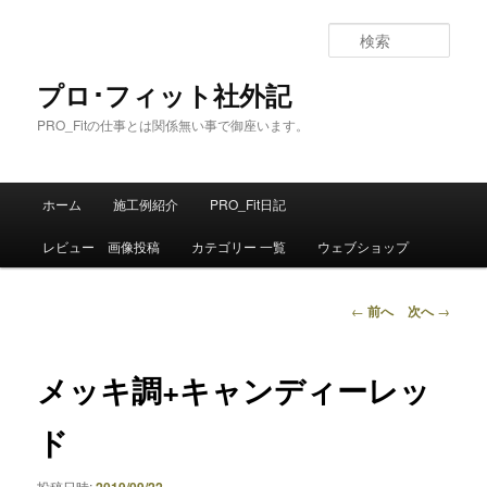
メ
イ
検
ン
索
コ
プロ･フィット社外記
ン
PRO_Fitの仕事とは関係無い事で御座います。
テ
ン
ツ
メ
へ
ホーム
施工例紹介
PRO_Fit日記
イ
移
ン
動
レビュー 画像投稿
カテゴリー 一覧
ウェブショップ
メ
ニ
ュ
投
←
前へ
次へ
→
ー
稿
ナ
ビ
メッキ調+キャンディーレッ
ゲ
ー
ド
シ
ョ
投稿日時: