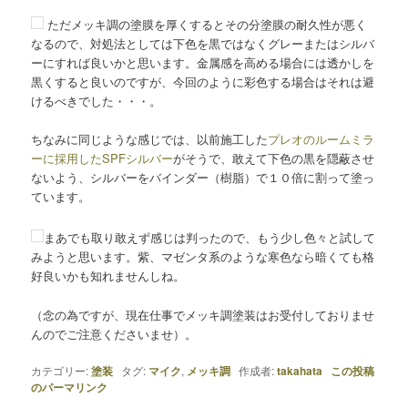
ただメッキ調の塗膜を厚くするとその分塗膜の耐久性が悪く
なるので、対処法としては下色を黒ではなくグレーまたはシルバ
ーにすれば良いかと思います。金属感を高める場合には透かしを
黒くすると良いのですが、今回のように彩色する場合はそれは避
けるべきでした・・・。
ちなみに同じような感じでは、以前施工した
プレオのルームミラ
ーに採用したSPFシルバー
がそうで、敢えて下色の黒を隠蔽させ
ないよう、シルバーをバインダー（樹脂）で１０倍に割って塗っ
ています。
まあでも取り敢えず感じは判ったので、もう少し色々と試して
みようと思います。紫、マゼンタ系のような寒色なら暗くても格
好良いかも知れませんしね。
（念の為ですが、現在仕事でメッキ調塗装はお受付しておりませ
んのでご注意くださいませ）。
カテゴリー:
塗装
タグ:
マイク
,
メッキ調
作成者:
takahata
この投稿
のパーマリンク