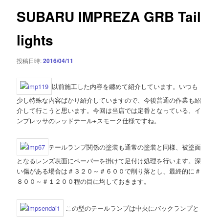
ゲ
SUBARU IMPREZA GRB Tail
ー
シ
lights
ョ
ン
投稿日時:
2016/04/11
以前施工した内容を纏めて紹介しています。いつも
少し特殊な内容ばかり紹介していますので、今後普通の作業も紹
介して行こうと思います。今回は当店では定番となっている、イ
ンプレッサのレッドテール+スモーク仕様ですね。
テールランプ関係の塗装も通常の塗装と同様、被塗面
となるレンズ表面にペーパーを掛けて足付け処理を行います。深
い傷がある場合は＃３２０～＃６００で削り落とし、最終的に＃
８００～＃１２００程の目に均しておきます。
この型のテールランプは中央にバックランプと