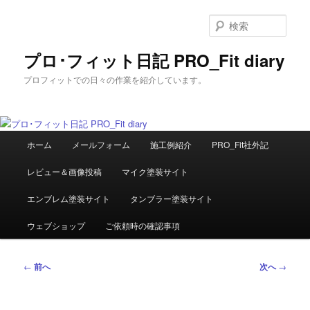
メ
イ
検
ン
索
コ
プロ･フィット日記 PRO_Fit diary
ン
プロフィットでの日々の作業を紹介しています。
テ
ン
ツ
へ
メ
移
ホーム
メールフォーム
施工例紹介
PRO_Fit社外記
イ
動
ン
レビュー＆画像投稿
マイク塗装サイト
メ
ニ
エンブレム塗装サイト
タンブラー塗装サイト
ュ
ー
ウェブショップ
ご依頼時の確認事項
投
←
前へ
次へ
→
稿
ナ
ビ