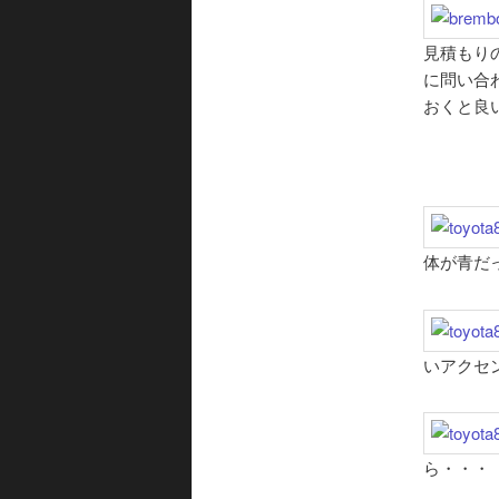
見積もり
に問い合
おくと良
体が青だ
いアクセ
ら・・・