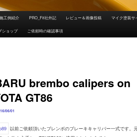
施工例紹介
PRO_Fit社外記
レビュー＆画像投稿
マイク塗装サ
ブショップ
ご依頼時の確認事項
ARU brembo calipers on
OTA GT86
16/06/01
以前ご依頼頂いたブレンボのブレーキキャリパー一式です。