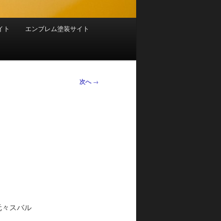
イト
エンブレム塗装サイト
次へ
→
元々スバル