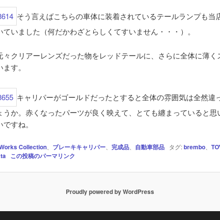
そう言えばこちらの車体に装着されているテールランプも当
いていました（何だかわざとらしくてすいません・・・）。
元々クリアーレンズだった物をレッドテールに、さらに全体に薄く
います。
キャリパーがゴールドだったとすると全体の雰囲気は全然違
ょうか。赤くなったパーツが良く映えて、とても纏まっていると思
いですね。
Works Collection
、
ブレーキキャリパー
、
完成品
、
自動車部品
タグ:
brembo
、
TO
ta
この投稿のパーマリンク
Proudly powered by WordPress