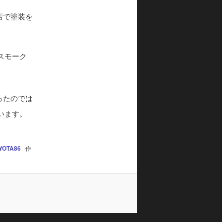
店で塗装を
スモーク
ったのでは
います。
YOTA86
作