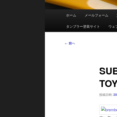
メ
ホーム
メールフォーム
イ
ン
タンブラー塗装サイト
ウェ
メ
ニ
投
←
前へ
ュ
稿
ー
ナ
ビ
SUB
ゲ
ー
TOY
シ
ョ
ン
投稿日時:
20