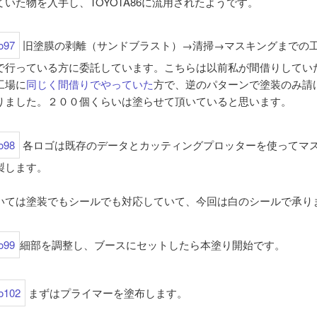
いた物を入手し、TOYOTA86に流用されたようです。
旧塗膜の剥離（サンドブラスト）→清掃→マスキングまでの
で行っている方に委託しています。こちらは以前私が間借りしてい
工場に
同じく間借りでやっていた
方で、逆のパターンで塗装のみ請
りました。２００個くらいは塗らせて頂いていると思います。
各ロゴは既存のデータとカッティングプロッターを使ってマ
製します。
いては塗装でもシールでも対応していて、今回は白のシールで承り
細部を調整し、ブースにセットしたら本塗り開始です。
まずはプライマーを塗布します。