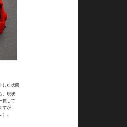
外した状態
ら、現状
一貫して
ですが、
…）。