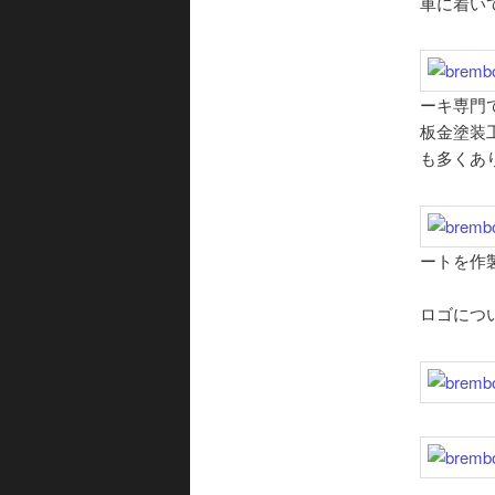
車に着いて
ーキ専門
板金塗装
も多くあ
ートを作
ロゴにつ