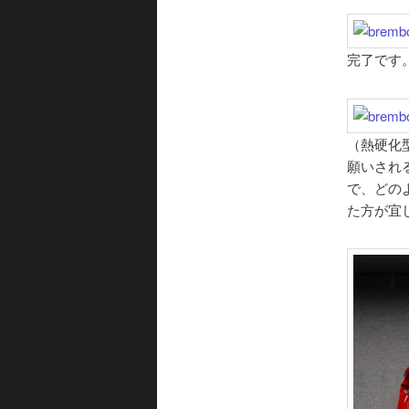
完了です
（熱硬化
願いされ
で、どの
た方が宜