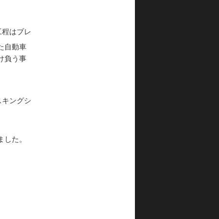
工程はブレ
た自動車
け負う事
スキングシ
ました。