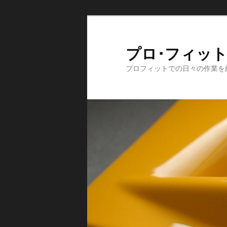
メ
イ
ン
プロ･フィット日記
コ
プロフィットでの日々の作業を
ン
テ
ン
ツ
へ
移
動