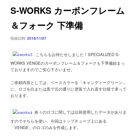
ゲ
S-WORKS カーボンフレーム
ー
シ
＆フォーク 下準備
ョ
ン
投稿日時:
2016/11/07
こちらもお待たせしました！SPECIALIZED S-
WORKS VENGEのカーボンフレーム＆フォークも下準備始まっ
ておりますのでご安心下さいませ。
ご依頼内容としては、ベースカラーを「キャンディーグリーン」
に、ロゴを白または黒で元の通りに塗装で入れ直す仕様で承って
おります。
各々のロゴに関しては以前使用したデータがありま
すのでそちらを使い、今回はトップチューブ上にある
「VENGE」のロゴのみを作成します。