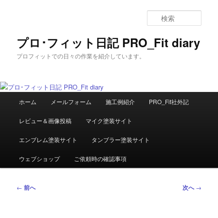
メ
イ
検
ン
索
コ
プロ･フィット日記 PRO_Fit diary
ン
プロフィットでの日々の作業を紹介しています。
テ
ン
ツ
へ
メ
移
ホーム
メールフォーム
施工例紹介
PRO_Fit社外記
イ
動
ン
レビュー＆画像投稿
マイク塗装サイト
メ
ニ
エンブレム塗装サイト
タンブラー塗装サイト
ュ
ー
ウェブショップ
ご依頼時の確認事項
投
←
前へ
次へ
→
稿
ナ
ビ