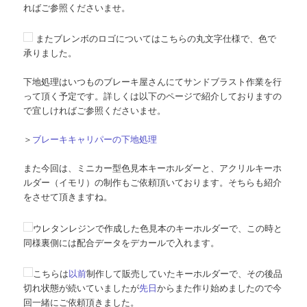
ればご参照くださいませ。
またブレンボのロゴについてはこちらの丸文字仕様で、色で
承りました。
下地処理はいつものブレーキ屋さんにてサンドブラスト作業を行
って頂く予定です。詳しくは以下のページで紹介しておりますの
で宜しければご参照くださいませ。
＞
ブレーキキャリパーの下地処理
また今回は、ミニカー型色見本キーホルダーと、アクリルキーホ
ルダー（イモリ）の制作もご依頼頂いております。そちらも紹介
をさせて頂きますね。
ウレタンレジンで作成した色見本のキーホルダーで、この時と
同様裏側には配合データをデカールで入れます。
こちらは
以前
制作して販売していたキーホルダーで、その後品
切れ状態が続いていましたが
先日
からまた作り始めましたので今
回一緒にご依頼頂きました。