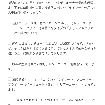
状態はそんなに悪くは無かったのですが、オーナー様の御希望に
より下地には耐蝕性の高い浸透型エポキシプライマーを使用して
の重防錆仕様としました。
色はフェラーリ純正色の「ロッソコルサ」（カラーコード：
３００）で、クリアーは高品位なタイプの「クリスタルクリア
ー」の仕様となります。
尚今回はダウンチューブにロゴ入れの塗装も行っております
が、そちらは掲載は控えさせて頂いておりますので画像もそれを
避けるように撮影をさせて頂いております。
既存の塗膜は全て剥離し、サンドブラスト処理も行っていま
す。
塗膜構成としては、「エポキシプライマー→サフェーサー→
プライマー→ベースコート（赤）→クリアーコート」となってい
ます。
画像はどれも撮ったそのままで、サイズのみ縮小していま
す。