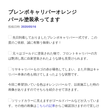
ブレンボキャリパーオレンジ
パール塗装承ってます
投稿日時:
2020/05/16
先日到着しておりましたブレンボキャリパー一式です。この
度のご依頼、誠に有難う御座います！
元々はゴールドに塗装された物で、フロントキャリパーの方
は艶消し黒に自家塗装されたような跡も見受けられます。
リヤキャリパーもロゴの赤が褪色してしまい、また片側はキャ
リパー本体の色も焼けてしまったような状態です。
今回ご希望頂いている色はオレンジパールで、以前施工した時の
画像がありますのでそちらを紹介させて頂きます。
ソリッドカラーに見えますがゴールドパールなどが入っていま
す。その他の画像は
こちらの記事
からご確認頂けますので宜しけ