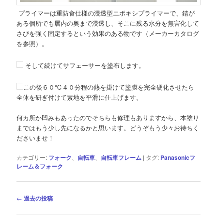
プライマーは重防食仕様の浸透型エポキシプライマーで、錆が
ある個所でも層内の奥まで浸透し、そこに残る水分を無害化して
さびを強く固定するという効果のある物です（メーカーカタログ
を参照）。
そして続けてサフェーサーを塗布します。
この後６０℃４０分程の熱を掛けて塗膜を完全硬化させたら
全体を研ぎ付けて素地を平滑に仕上げます。
何カ所か凹みもあったのでそちらも修理もありますから、本塗り
まではもう少し先になるかと思います。どうぞもう少々お待ちく
ださいませ！
カテゴリー:
フォーク
、
自転車
、
自転車フレーム
|
タグ:
Panasonicフ
レーム＆フォーク
投
←
過去の投稿
稿