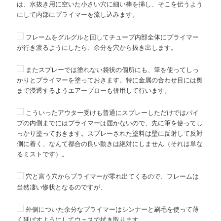
は、水抜き用に空いた小さい穴に細い棒を挿し、そこを伝うよう
にして内部にプライマーを流し込みます。
フレームをグルグルと回してチューブ内部全体にプライマー
が行き渡るようにしたら、余分を穴から抜き出します。
またスプレーでは塗れない袋状の個所にも、筆を使ってしっ
かりとプライマーを塗っておきます。特に金属の合わせ目には奥
まで浸透するようエアーブローも併用して行います。
こういったアウター受けも普通にスプレーしただけではパイ
プの内側までにはプライマーは届かないので、先に筆を使ってし
っかり塗っておきます。スプレーされた塗料は壁に反射して反対
側に着く、なんて都合の良い動きは絶対にしません（それは単な
るミストです）。
穴と言う穴からプライマーが零れ出てくるので、フレームは
当然凄い惨状となるのですが、
外側についた余分なプライマーはシンナーと刷毛を使って薄
く延ばすようにしてウェスで拭き取ります。