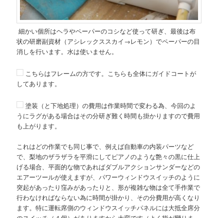
細かい個所はヘラやペーパーのコシなど使って研ぎ、最後は布
状の研磨副資材（アシレックススカイ→レモン）でペーパーの目
消しを行います。水は使いません。
こちらはフレームの方です。こちらも全体にガイドコートが
してあります。
塗装（と下地処理）の費用は作業時間で変わる為、今回のよ
うにラグがある場合はその分研ぎ難く時間も掛かりますので費用
も上がります。
これはどの作業でも同じ事で、例えば自動車の内装パーツなど
で、梨地のザラザラを平滑にしてピアノのような艶々の黒に仕上
げる場合、平面的な物であればダブルアクションサンダーなどの
エアーツールが使えますが、パワーウィンドウスイッチのように
突起があったり窪みがあったりと、形が複雑な物は全て手作業で
行わなければならない為に時間が掛かり、その分費用が高くなり
ます。特に運転席側のウィンドウスイッチパネルには大抵全席分
のスイッチ（４個）がありますから大変です（よく指が攣りま