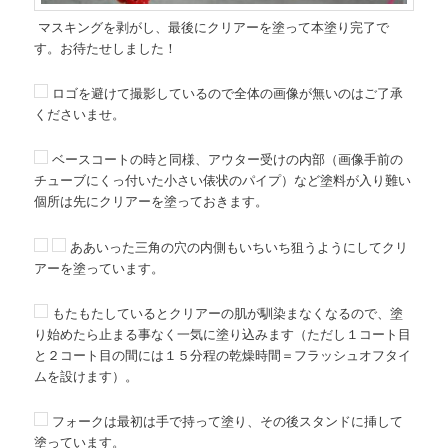
マスキングを剥がし、最後にクリアーを塗って本塗り完了で
す。お待たせしました！
ロゴを避けて撮影しているので全体の画像が無いのはご了承
くださいませ。
ベースコートの時と同様、アウター受けの内部（画像手前の
チューブにくっ付いた小さい俵状のパイプ）など塗料が入り難い
個所は先にクリアーを塗っておきます。
ああいった三角の穴の内側もいちいち狙うようにしてクリ
アーを塗っています。
もたもたしているとクリアーの肌が馴染まなくなるので、塗
り始めたら止まる事なく一気に塗り込みます（ただし１コート目
と２コート目の間には１５分程の乾燥時間＝フラッシュオフタイ
ムを設けます）。
フォークは最初は手で持って塗り、その後スタンドに挿して
塗っています。