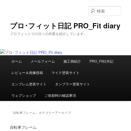
メ
サ
イ
ブ
検
ン
コ
索
コ
ン
プロ･フィット日記 PRO_Fit diary
ン
テ
プロフィットでの日々の作業を紹介しています。
テ
ン
ン
ツ
ツ
へ
へ
移
メ
移
動
ホーム
メールフォーム
施工例紹介
PRO_Fit社外記
イ
動
ン
レビュー＆画像投稿
マイク塗装サイト
メ
ニ
エンブレム塗装サイト
タンブラー塗装サイト
ュ
ー
ウェブショップ
ご依頼時の確認事項
「
自転車フレーム
」カテゴリーアーカイブ
自転車フレーム