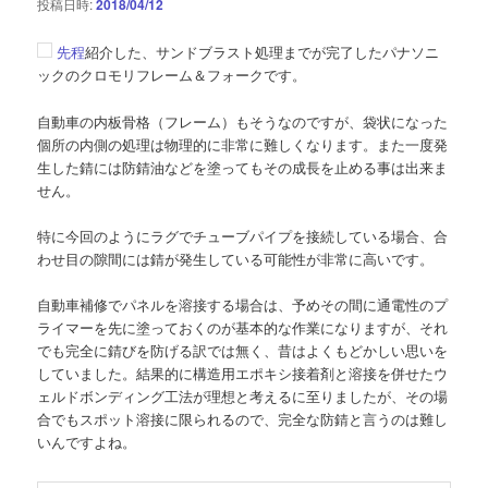
投稿日時:
2018/04/12
先程
紹介した、サンドブラスト処理までが完了したパナソニ
ックのクロモリフレーム＆フォークです。
自動車の内板骨格（フレーム）もそうなのですが、袋状になった
個所の内側の処理は物理的に非常に難しくなります。また一度発
生した錆には防錆油などを塗ってもその成長を止める事は出来ま
せん。
特に今回のようにラグでチューブパイプを接続している場合、合
わせ目の隙間には錆が発生している可能性が非常に高いです。
自動車補修でパネルを溶接する場合は、予めその間に通電性のプ
ライマーを先に塗っておくのが基本的な作業になりますが、それ
でも完全に錆びを防げる訳では無く、昔はよくもどかしい思いを
していました。結果的に構造用エポキシ接着剤と溶接を併せたウ
ェルドボンディング工法が理想と考えるに至りましたが、その場
合でもスポット溶接に限られるので、完全な防錆と言うのは難し
いんですよね。