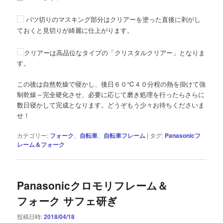
バツ切りのマスキング部分はクリアーを塗った直後に剥がし
ておくと見切りが綺麗に仕上がります。
クリアーは高品位なタイプの「クリスタルクリアー」となりま
す。
この後は自然乾燥で寝かし、後日６０℃４０分程の熱を掛けて強
制乾燥～完全硬化させ、必要に応じて磨き処理を行ったらさらに
数日寝かして完成となります。どうぞもう少々お待ちくださいま
せ！
カテゴリー:
フォーク
、
自転車
、
自転車フレーム
|
タグ:
Panasonicフ
レーム＆フォーク
Panasonicクロモリフレーム＆
フォーク サフェ研ぎ
投稿日時:
2018/04/18