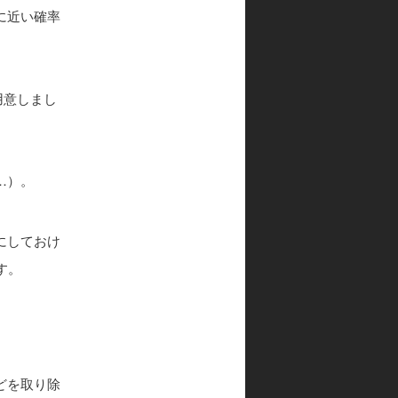
に近い確率
用意しまし
…）。
にしておけ
す。
どを取り除