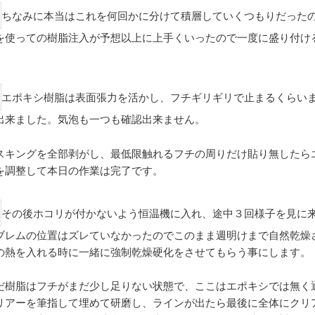
ちなみに本当はこれを何回かに分けて積層していくつもりだった
を使っての樹脂注入が予想以上に上手くいったので一度に盛り付け
。
エポキシ樹脂は表面張力を活かし、フチギリギリで止まるくらい
出来ました。気泡も一つも確認出来ません。
スキングを全部剥がし、最低限触れるフチの周りだけ貼り無したら
を調整して本日の作業は完了です。
その後ホコリが付かないよう恒温機に入れ、途中３回様子を見に
ブレムの位置はズレていなかったのでこのまま週明けまで自然乾燥
の熱を入れる時に一緒に強制乾燥硬化をさせてもらう事にします。
だ樹脂はフチがまだ少し足りない状態で、ここはエポキシでは無く
リアーを筆指して埋めて研磨し、ラインが出たら最後に全体にクリ