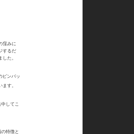
ョ
ン
の窪みに
ジするだ
ました。
のピンバッ
います。
集中してこ
脂の特徴と