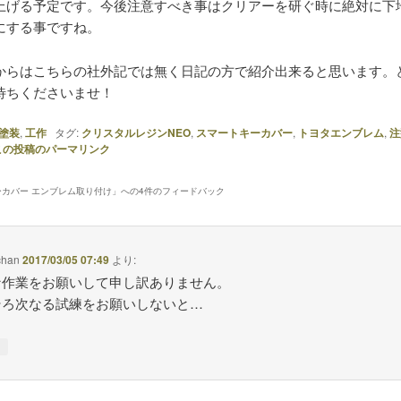
上げる予定です。今後注意すべき事はクリアーを研ぐ時に絶対に下
にする事ですね。
からはこちらの社外記では無く日記の方で紹介出来ると思います。
待ちくださいませ！
塗装
,
工作
タグ:
クリスタルレジンNEO
,
スマートキーカバー
,
トヨタエンブレム
,
注
この投稿のパーマリンク
カバー エンブレム取り付け
」への4件のフィードバック
chan
2017/03/05 07:49
より:
な作業をお願いして申し訳ありません。
そろ次なる試練をお願いしないと…
↓