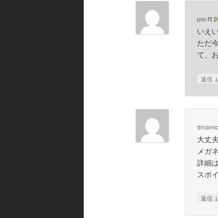
pro-fit
2
いえ
ただ
て、
返信
drnami
大丈
メガ
詳細
スポ
返信