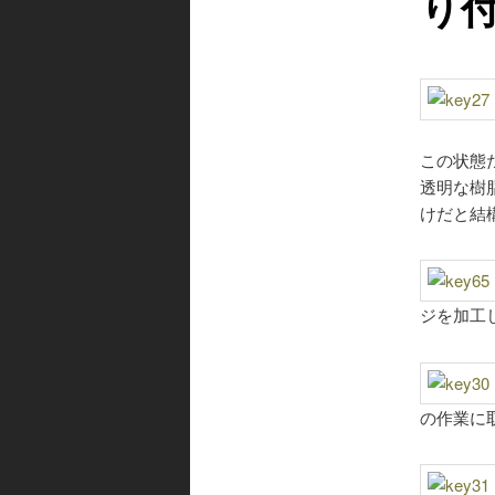
り
この状態
透明な樹
けだと結
ジを加工
の作業に