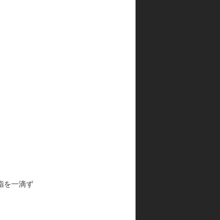
脂を一滴ず