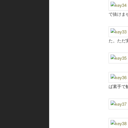
で抜けま
た。ただ
ば素手で