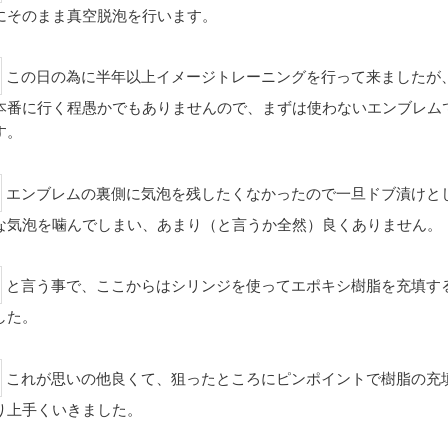
にそのまま真空脱泡を行います。
この日の為に半年以上イメージトレーニングを行って来ましたが
本番に行く程愚かでもありませんので、まずは使わないエンブレム
す。
エンブレムの裏側に気泡を残したくなかったので一旦ドブ漬けと
な気泡を噛んでしまい、あまり（と言うか全然）良くありません。
と言う事で、ここからはシリンジを使ってエポキシ樹脂を充填す
した。
これが思いの他良くて、狙ったところにピンポイントで樹脂の充
り上手くいきました。