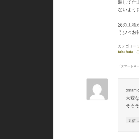
装して仕
ないよう
次の工程
う少々お
カテゴリー:
takahata
「
スマートキー
drnami
大変
そろ
返信