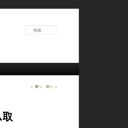
検
索
投
←
前へ
次へ
→
稿
ナ
ビ
ム取
ゲ
ー
シ