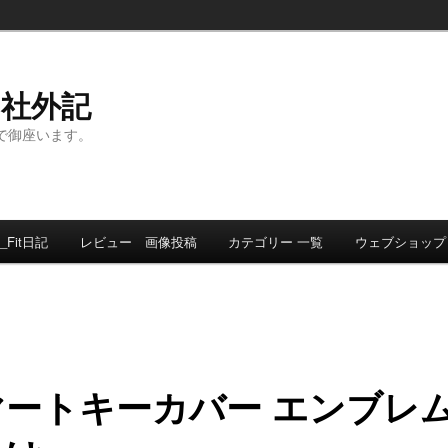
ト社外記
事で御座います。
_Fit日記
レビュー 画像投稿
カテゴリー 一覧
ウェブショップ
マートキーカバー エンブレ