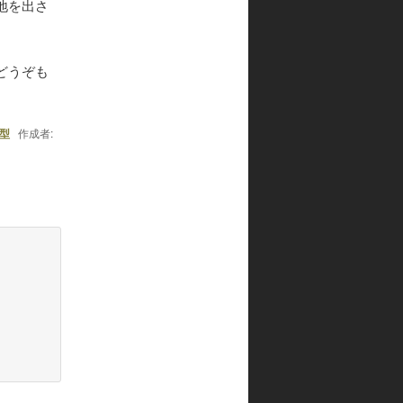
地を出さ
どうぞも
型
作成者: