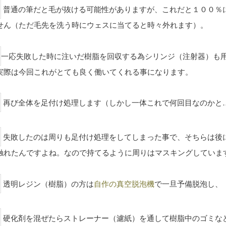
普通の筆だと毛が抜ける可能性がありますが、これだと１００％
せん（ただ毛先を洗う時にウェスに当てると時々外れます）。
一応失敗した時に注いだ樹脂を回収する為シリンジ（注射器）も
実際は今回これがとても良く働いてくれる事になります。
再び全体を足付け処理します（しかし一体これで何回目なのかと
失敗したのは周りも足付け処理をしてしまった事で、そちらは後
触れたんですよね。なので持てるように周りはマスキングしていま
透明レジン（樹脂）の方は
自作の真空脱泡機
で一旦予備脱泡し、
硬化剤を混ぜたらストレーナー（濾紙）を通して樹脂中のゴミな