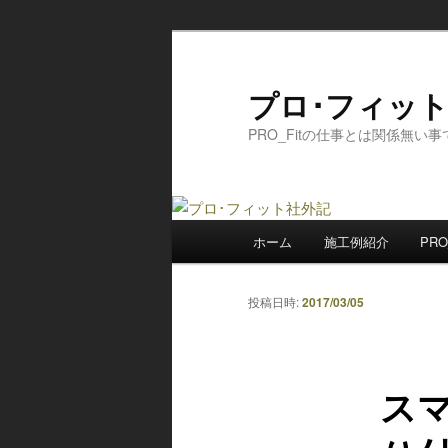
メ
イ
ン
プロ･フィッ
コ
PRO_Fitの仕事とは関係無い
ン
テ
ン
ツ
メ
へ
ホーム
施工例紹介
PRO
イ
移
ン
動
メ
投稿日時:
2017/03/05
ニ
ュ
ー
ス