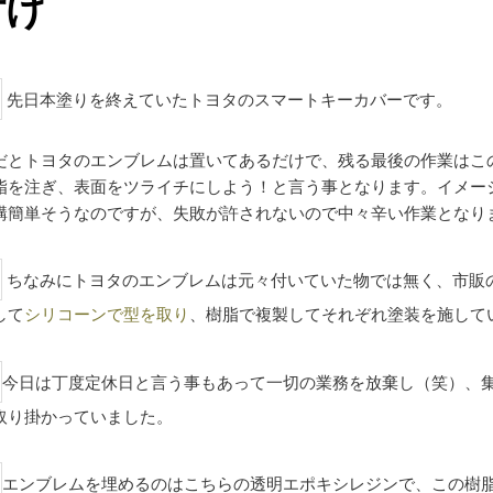
付け
先日本塗りを終えていたトヨタのスマートキーカバーです。
だとトヨタのエンブレムは置いてあるだけで、残る最後の作業はこ
脂を注ぎ、表面をツライチにしよう！と言う事となります。イメー
構簡単そうなのですが、失敗が許されないので中々辛い作業となり
ちなみにトヨタのエンブレムは元々付いていた物では無く、市販
して
シリコーンで型を取り
、樹脂で複製してそれぞれ塗装を施して
今日は丁度定休日と言う事もあって一切の業務を放棄し（笑）、
取り掛かっていました。
エンブレムを埋めるのはこちらの透明エポキシレジンで、この樹