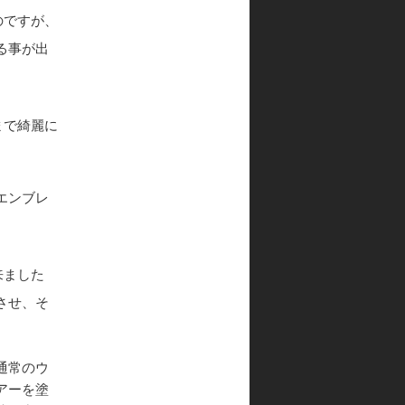
のですが、
る事が出
まで綺麗に
エンブレ
来ました
させ、そ
通常のウ
アーを塗