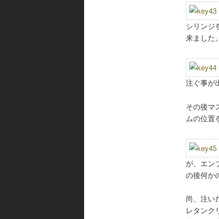
シリンジ
来ました
注ぐ事が
その後マ
ムの位置
が、エン
の後何か
尚、注い
レタンク