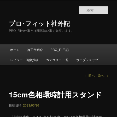
メ
イ
検
ン
索
コ
プロ･フィット社外記
ン
テ
PRO_Fitの仕事とは関係無い事で御座います。
ン
ツ
へ
メ
ホーム
施工例紹介
PRO_Fit日記
移
イ
動
ン
レビュー 画像投稿
カテゴリー 一覧
ウェブショップ
メ
ニ
ュ
投
←
前へ
次へ
→
ー
稿
ナ
ビ
15cm色相環時計用スタンド
ゲ
ー
投稿日時:
2023/03/30
シ
ョ
現在販売中（ただし売り切れ中）の15cm色相環壁時計です