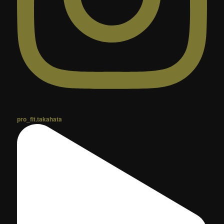
pro_fit.takahata