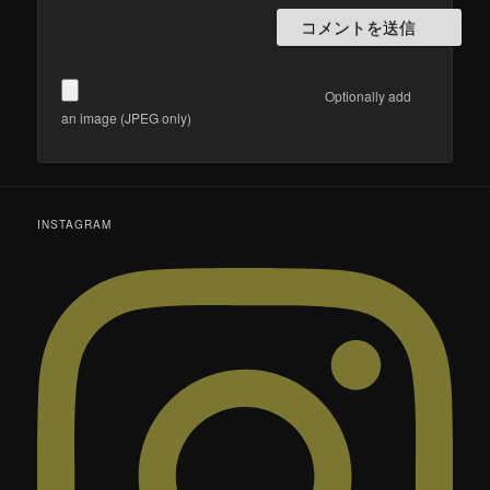
Optionally add
an image (JPEG only)
INSTAGRAM