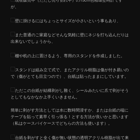
ン
が、
壁に掛けるにはちょっとサイズが小さいという事もあり、
また普通のご家庭などそんな気軽に壁にネジを打ち込んだりは
出来ないでしょうから、
棚や机の上に置けるよう、専用のスタンドを作成しました。
スタンドは組み立て式で、またアクリル樹脂は傷が付き易いの
で（傷がとても目立つので）、台紙は貼ったままにしています。
ただこの台紙が結構剥がし難く、シールみたいに爪で剥がそう
としてもなかなか上手くいきません。
簡単に剥がす方法としては水に数時間浸すか、または台紙の端に
テープを貼って素早く引っ張る！とする方法が良いかと思います
（私はケースバイケースでどちらの方法も使います）。
台紙を剥がすと全く傷が無い状態の透明アクリル樹脂が出て来