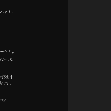
くれます。
ューツのよ
かかった
対応出来
能です。
成者: