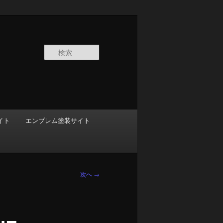
検
索
イト
エンブレム塗装サイト
次へ
→