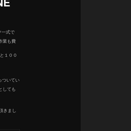
NE
ツ一式で
作業も費
ると１００
っついてい
としても
頂きまし