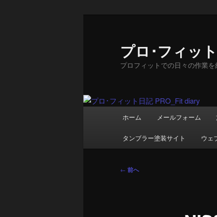
メ
イ
ン
プロ･フィット日記
コ
プロフィットでの日々の作業を
ン
テ
ン
ツ
メ
へ
ホーム
メールフォーム
イ
移
ン
動
タンブラー塗装サイト
ウェ
メ
ニ
投
ュ
←
前へ
稿
ー
ナ
ビ
ゲ