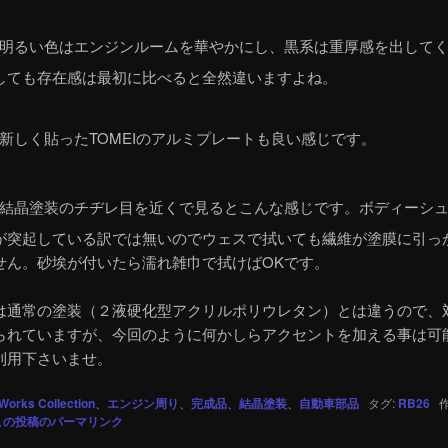
明るい色はエンジンルームを華やかにし、黒系は重厚感を出して
しても存在感は最初に比べると全然違いますよね。
新しく貼ったTOMEIのアルミプレートも良い感じです。
結晶塗装のチヂレ目を近くで見るとこんな感じです。ボディーシ
が突起している訳では無いのでウェスで拭いても繊維が塗膜に引っ
せん。砂埃が付いたら濡れ雑巾で拭けばOKです。
は通常の塗装（２液硬化型アクリルポリウレタン）とは違うので、
られていますが、今回のように何かしらアクセントを加える事は可
利用下さいませ。
Works Collection
、
エンジン周り
、
完成品
、
結晶塗装
、
自動車部品
タグ:
RB26
作
この投稿のパーマリンク