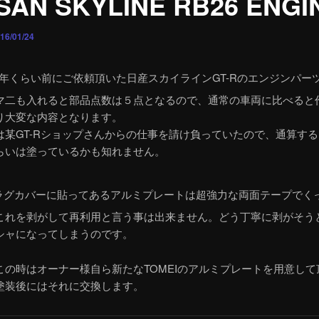
SAN SKYLINE RB26 ENGI
16/01/24
年くらい前にご依頼頂いた日産スカイラインGT-Rのエンジンパー
マ二も入れると部品点数は５点となるので、通常の車両に比べると
り大変な内容となります。
は某GT-Rショップさんからの仕事を請け負っていたので、通算す
らいは塗っているかも知れません。
ラグカバーに貼ってあるアルミプレートは超強力な両面テープでく
これを剥がして再利用と言う事は出来ません。どう丁寧に剥がそう
シャになってしまうのです。
この時はオーナー様自ら新たなTOMEIのアルミプレートを用意して
塗装後にはそれに交換します。