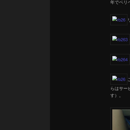
年でペリ
らはサー
す）。