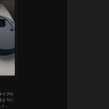
タイプの
るように
…）。