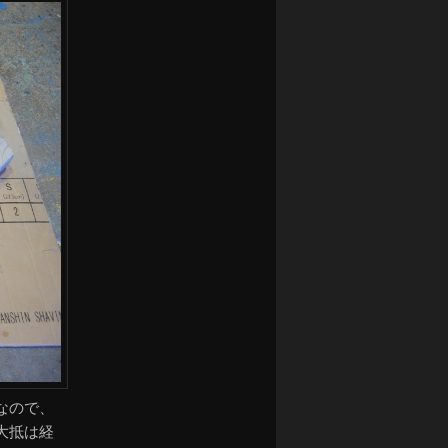
なので、
大抵は経