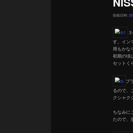
NIS
ー
シ
投稿日時:
20
ョ
ン
３
す。イン
用もかな
初期の頃
セットく
プ
るので、
クシャク
ちなみに
たので、