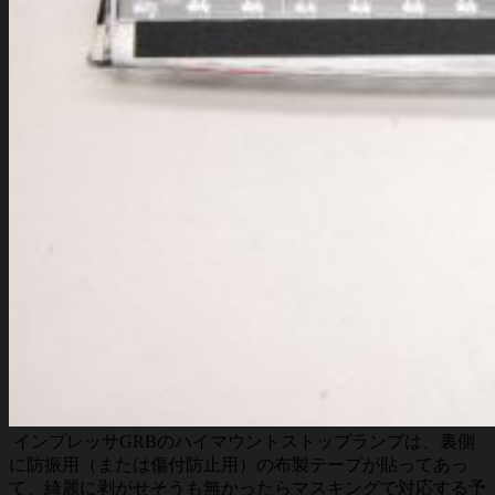
インプレッサGRBのハイマウントストップランプは、裏側
に防振用（または傷付防止用）の布製テープが貼ってあっ
て、綺麗に剥がせそうも無かったらマスキングで対応する予