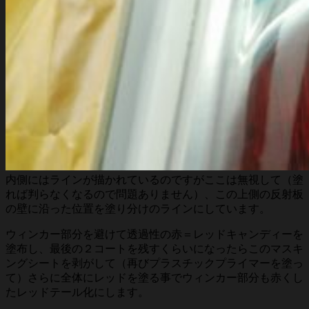
内側にはラインが描かれているのですがここは無視して（塗
れば判らなくなるので問題ありません）、この上側の反射板
の壁に沿った位置を塗り分けのラインにしています。
ウィンカー部分を避けて透過性の赤＝レッドキャンディーを
塗布し、最後の２コートを残すくらいになったらこのマスキ
ングシートを剥がして（再びプラスチックプライマーを塗っ
て）さらに全体にレッドを塗る事でウィンカー部分も赤くし
たレッドテール化にします。