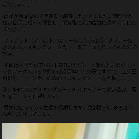
定でしたが、
部品が新品なので問題無く綺麗に剥がせました。糊が付か
ない台紙に貼って保管し、塗装後に元の位置に戻すようにし
ておきます。
フィアット（アバルト）のテールランプは元々クリアー抜
きの為のマスキングシートカット用データを作ってあるので
すが、
今回は現行型のアバルト595に使う為、下側の丸い部分（バ
ックフォグ＆バック灯）は必要無いとの事ですので、上の三
角部分、ウィンカーのみのマスキングシートを作製します。
印しを付けたマスキングシートをスキャナーで読み込み、新
たなデータを作製します。
実際に貼ってみて位置を確認します。微調整が出来るよう
石鹸水を塗っています。