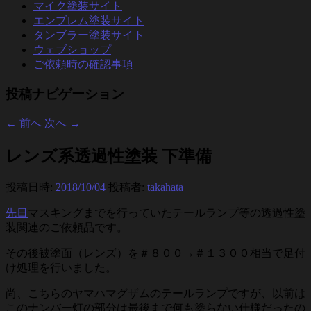
マイク塗装サイト
エンブレム塗装サイト
タンブラー塗装サイト
ウェブショップ
ご依頼時の確認事項
投稿ナビゲーション
←
前へ
次へ
→
レンズ系透過性塗装 下準備
投稿日時:
2018/10/04
投稿者:
takahata
先日
マスキングまでを行っていたテールランプ等の透過性塗
装関連のご依頼品です。
その後被塗面（レンズ）を＃８００→＃１３００相当で足付
け処理を行いました。
尚、こちらのヤマハマグザムのテールランプですが、以前は
このナンバー灯の部分は最後まで何も塗らない仕様だったの