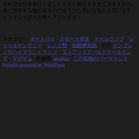
それでは作業進行しましたらまた紹介をさせて頂きますね。
先に塗装する物があるのでもう少し先になるかと思います。
どうぞもう少々お待ち下さいませ！
カテゴリー:
オートバイ
、
スモーク塗装
、
テールランプ
、
レ
ッドキャンディー
、
レンズ類
、
自動車部品
タグ:
インプレ
ッサハイマウントランプ
、
フィアットアバルトテールラン
プ
、
マグザム
作成者:
takahata
この投稿のパーマリンク
Proudly powered by WordPress