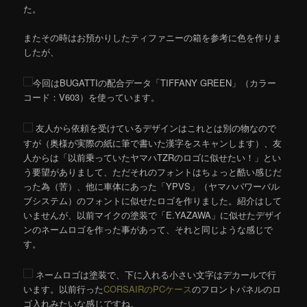
た。
またその時はお預かりしたティファニーの箱を参考に色を作りま
したが、
今回はBUGATTIの配合データ「TIFFANY GREEN」（カラー
コード：V603）を使っています。
友人から依頼を受けているデザインはこれとは別の物なので
すが（奥様が実際の紙に筆で書いた漢字をスキャンします）、友
人からは「以前乗っていたヤマハTZRのロゴに似せたい！」とい
う要望がありまして、ただそれのフォントはちょっと酷い感じだ
った為（苦）、他に車体にあった「YPVS」（ヤマハパワーバル
ブシステム）のフォントに似せたロゴを作りました。紹介はして
いませんが、以前マイクの塗装で「E.YAZAWA」に似せたデザイ
ンのネームロゴを作った事があって、それと同じような感じで
す。
ネームロゴは塗装で、下に入れる小さい文字はデカールで行
います。以前行った
CORSAIRのPCケース
のフロントパネルのロ
ゴ入れみたいな感じですね。