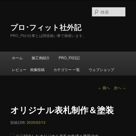
メ
イ
検
ン
索
コ
プロ･フィット社外記
ン
テ
PRO_Fitの仕事とは関係無い事で御座います。
ン
ツ
へ
メ
ホーム
施工例紹介
PRO_Fit日記
移
イ
動
ン
レビュー 画像投稿
カテゴリー 一覧
ウェブショップ
メ
ニ
ュ
投
←
前へ
次へ
→
ー
稿
ナ
ビ
オリジナル表札制作＆塗装
ゲ
ー
投稿日時:
2020/02/13
シ
ョ
先日
紹介したオリジナル表札の作成と塗装です。