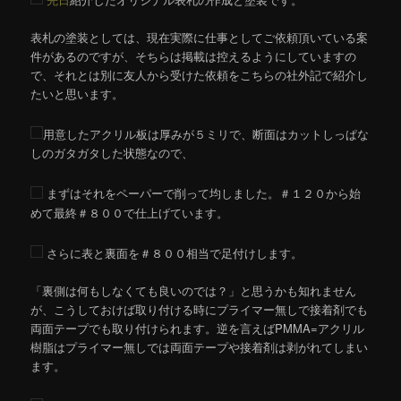
ン
表札の塗装としては、現在実際に仕事としてご依頼頂いている案
件があるのですが、そちらは掲載は控えるようにしていますの
で、それとは別に友人から受けた依頼をこちらの社外記で紹介し
たいと思います。
用意したアクリル板は厚みが５ミリで、断面はカットしっぱな
しのガタガタした状態なので、
まずはそれをペーパーで削って均しました。＃１２０から始
めて最終＃８００で仕上げています。
さらに表と裏面を＃８００相当で足付けします。
「裏側は何もしなくても良いのでは？」と思うかも知れません
が、こうしておけば取り付ける時にプライマー無しで接着剤でも
両面テープでも取り付けられます。逆を言えばPMMA=アクリル
樹脂はプライマー無しでは両面テープや接着剤は剥がれてしまい
ます。