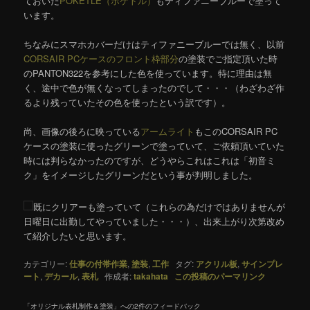
ておいた
POKETLE（ポケトル）
もティファニーブルーで塗って
います。
ちなみにスマホカバーだけはティファニーブルーでは無く、以前
CORSAIR PCケースのフロント枠部分
の塗装でご指定頂いた時
のPANTON322を参考にした色を使っています。特に理由は無
く、途中で色が無くなってしまったのでして・・・（わざわざ作
るより残っていたその色を使ったという訳です）。
尚、画像の後ろに映っている
アームライト
もこのCORSAIR PC
ケースの塗装に使ったグリーンで塗っていて、ご依頼頂いていた
時には判らなかったのですが、どうやらこれはこれは「初音ミ
ク」をイメージしたグリーンだという事が判明しました。
既にクリアーも塗っていて（これらの為だけではありませんが
日曜日に出勤してやっていました・・・）、出来上がり次第改め
て紹介したいと思います。
カテゴリー:
仕事の付帯作業
,
塗装
,
工作
タグ:
アクリル板
,
サインプレ
ート
,
デカール
,
表札
作成者:
takahata
この投稿のパーマリンク
「
オリジナル表札制作＆塗装
」への2件のフィードバック