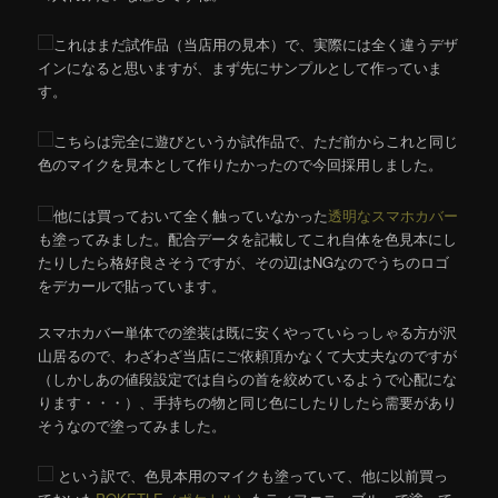
これはまだ試作品（当店用の見本）で、実際には全く違うデザ
インになると思いますが、まず先にサンプルとして作っていま
す。
こちらは完全に遊びというか試作品で、ただ前からこれと同じ
色のマイクを見本として作りたかったので今回採用しました。
他には買っておいて全く触っていなかった
透明なスマホカバー
も塗ってみました。配合データを記載してこれ自体を色見本にし
たりしたら格好良さそうですが、その辺はNGなのでうちのロゴ
をデカールで貼っています。
スマホカバー単体での塗装は既に安くやっていらっしゃる方が沢
山居るので、わざわざ当店にご依頼頂かなくて大丈夫なのですが
（しかしあの値段設定では自らの首を絞めているようで心配にな
ります・・・）、手持ちの物と同じ色にしたりしたら需要があり
そうなので塗ってみました。
という訳で、色見本用のマイクも塗っていて、他に以前買っ