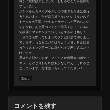
確かに投稿は久しぶりで、むしろなんだか新鮮で
すね（笑）。
ポケトルならサイズ小さいので誰でも普通に塗れ
ると思います。ただ蓋も塗らないといけないので
トータルの手間で考えるとサーモスと変わらない
ですかね。あと蓋のフチが一段高くなっているの
で綺麗にマスキングで残そうとするのは難しく、
一旦そこも塗ってしまってフチだけ黒で塗り直し
ています。ちなみにジグはちょうど良い具合に使
ったマスキングテープに塩ビパイプ差し込んだだ
けですｗ
単体だと弱いですが、マイクとか自動車のボディ
カラーとかと合わせれば多少なり映えてくれると
思っています。是非塗っちゃってください！
↓
返信
コメントを残す