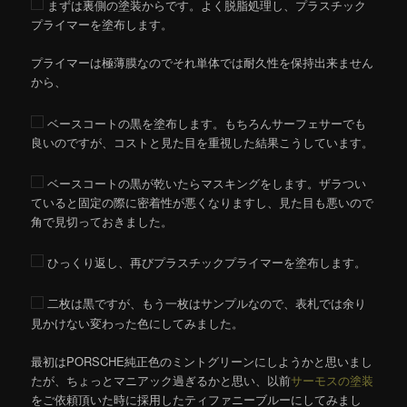
まずは裏側の塗装からです。よく脱脂処理し、プラスチック
プライマーを塗布します。
プライマーは極薄膜なのでそれ単体では耐久性を保持出来ません
から、
ベースコートの黒を塗布します。もちろんサーフェサーでも
良いのですが、コストと見た目を重視した結果こうしています。
ベースコートの黒が乾いたらマスキングをします。ザラつい
ていると固定の際に密着性が悪くなりますし、見た目も悪いので
角で見切っておきました。
ひっくり返し、再びプラスチックプライマーを塗布します。
二枚は黒ですが、もう一枚はサンプルなので、表札では余り
見かけない変わった色にしてみました。
最初はPORSCHE純正色のミントグリーンにしようかと思いまし
たが、ちょっとマニアック過ぎるかと思い、以前
サーモスの塗装
をご依頼頂いた時に採用したティファニーブルーにしてみまし