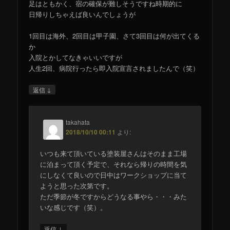
足はともかく、宿の確保が難しそうですね時期的に
日帰りしちゃえば良いんでしょうが
1回目は海外、2回目は甲子園、さて3回目は何が出てくる
か
入院とかしてなきゃいいですが
人生2回、病院行ったら即入院宣言されましたんで（笑）
↓
返信
takahata
2018/10/10 00:11
より:
いつも来て頂いている塗装屋さんはそのまま工場
に泊まって頂く予定で、それなら帰りの時間を気
にしなくて良いので日中はワークショップに当て
ようと思った次第です。
ただ季節が冬ですからどうなる事やら・・・みた
いな感じです（笑）。
↓
返信