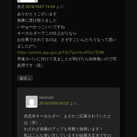
魔流
2018/10/07 13:24
より:
ありがとうございます
無事に受け取りました
いやぁ〜かっこいいですね
キーホルダーでこの仕上がりなら
お仕事でされてるのは、さぞすごいんだろうなって思い
ました(^^;;
https://photos.app.goo.gl/F4UTprmVc4RXs7EM8
早速カバンに付けて見ましたが剥げたら勿体無いので写
真用です（笑）
↓
返信
takahata
2018/10/08 00:22
より:
色見本キーホルダー、まさかご応募されていたと
は（笑）。
わざわざ画像のアップも有難う御座います！
私はこんな使い方していますが結構大丈夫ですの