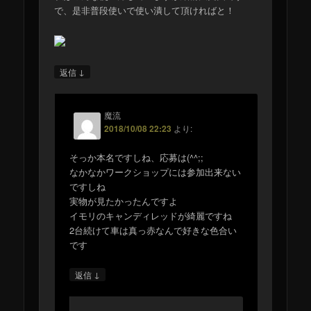
で、是非普段使いで使い潰して頂ければと！
↓
返信
魔流
2018/10/08 22:23
より:
そっか本名ですしね、応募は(^^;;
なかなかワークショップには参加出来ない
ですしね
実物が見たかったんですよ
イモリのキャンディレッドが綺麗ですね
2台続けて車は真っ赤なんで好きな色合い
です
↓
返信