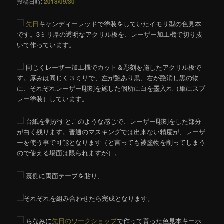
投稿日時:
2018/09/30
ン
先日
キャンディーレッドで塗装をしていたイモリ型の色見本
です。3ミリ厚の透明なアクリル板を、レーザー加工機で切り抜
いて作っています。
同じくレーザー加工機でカット＆彫刻を施したアクリル板で
す。厚みは同じく３ミリで、左が艶あり黒、右が艶消し黒の物
に、それぞれレーザー彫刻を施した個所に白を墨入れ（単にスプ
レー塗装）しています。
台紙を剥がすとこのような感じで、レーザー彫刻をした部分
が白く残ります。普通のマスキングでは出来ない精度が、レーザ
ーを使う事で可能となります（と言っても被塗物を削ってしまう
ので使える場面は限られますが）。
裏側に両面テープを貼り、
それぞれを組み合わせたら完成となります。
ちなみに
先日のワークショップ
で作って貰った色見本キーホ