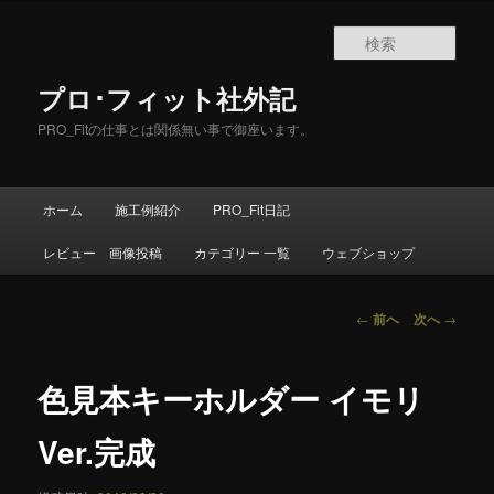
メ
イ
検
ン
索
コ
プロ･フィット社外記
ン
テ
PRO_Fitの仕事とは関係無い事で御座います。
ン
ツ
へ
メ
ホーム
施工例紹介
PRO_Fit日記
移
イ
動
ン
レビュー 画像投稿
カテゴリー 一覧
ウェブショップ
メ
ニ
ュ
投
←
前へ
次へ
→
ー
稿
ナ
ビ
色見本キーホルダー イモリ
ゲ
ー
Ver.完成
シ
ョ