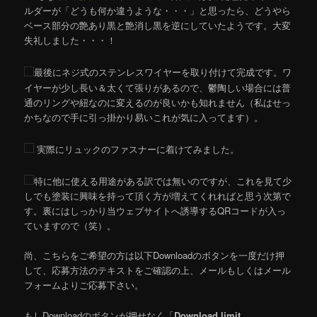
ルダーが「どうも何か違うような・・・」と思ったら、どうやら
ベース部分の艶あり黒と艶消し黒を逆にしていたようです。大変
失礼しました・・・！
最後にネジ式のステンレスワイヤーを取り付けて完成です。ワ
イヤーが少し長い＆太くて張りがあるので、鬱陶しい場合には普
通のリングや紐なのに変えるのが良いかも知れません（私はせっ
かちなので手に引っ掛かり易いこれが気に入ってます）。
実際にリュックのファスナーに着けてみました。
特に他に使える用途がある訳では無いのですが、これを見て少
しでも塗装に興味を持って頂く方が増えてくれればと思う次第で
す。裏にはしっかり当ウェブサイトへ誘導するQRコードが入っ
ていますので（笑）。
尚、こちらをご希望の方は以下Downloadのボタンを一度だけ押
して、応募方法のテキストをご確認の上、メールもしくはメール
フォームよりご応募下さい。
もしDownloadのボタンが押せなく「
Download limit