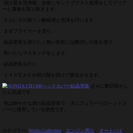
浸け置き洗浄後、全体にサンドブラスト処理をしてクリア
ーと腐食を取り除きます。
さらにその後リン酸処理と洗浄を行います。
まずプライマーを塗り、
結晶塗装を塗りたく無い箇所には艶消しの黒を塗り、
乾いたらマスキングをします。
結晶塗装を行い、
１４０℃４０分程の熱を掛けて硬化させます。
さらに数日寝かし
たら完成です。
色は鮮やかな赤の結晶塗装で、主にフェラーリのヘッドカ
バーに採用している塗色です。
カテゴリー:
Works Collection
、
エンジン周り
、
オートバイ
、