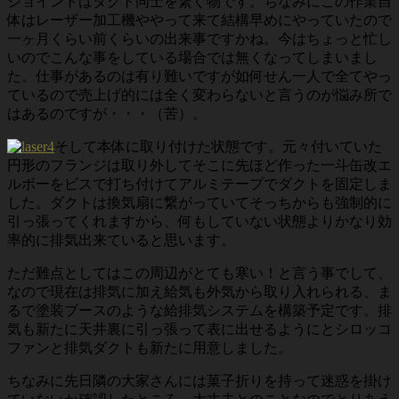
ジョイントはダクト同士を繋ぐ物です。ちなみにこの作業自
体はレーザー加工機ややって来て結構早めにやっていたので
一ヶ月くらい前くらいの出来事ですかね。今はちょっと忙し
いのでこんな事をしている場合では無くなってしまいまし
た。仕事があるのは有り難いですが如何せん一人で全てやっ
ているので売上げ的には全く変わらないと言うのが悩み所で
はあるのですが・・・（苦）。
そして本体に取り付けた状態です。元々付いていた
円形のフランジは取り外してそこに先ほど作った一斗缶改エ
ルボーをビスで打ち付けてアルミテープでダクトを固定しま
した。ダクトは換気扇に繋がっていてそっちからも強制的に
引っ張ってくれますから、何もしていない状態よりかなり効
率的に排気出来ていると思います。
ただ難点としてはこの周辺がとても寒い！と言う事でして、
なので現在は排気に加え給気も外気から取り入れられる、ま
るで塗装ブースのような給排気システムを構築予定です。排
気も新たに天井裏に引っ張って表に出せるようにとシロッコ
ファンと排気ダクトも新たに用意しました。
ちなみに先日隣の大家さんには菓子折りを持って迷惑を掛け