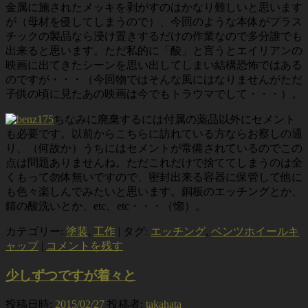
金属に施されたメッキを剥がすのはかなり難しいと思います
が（母材を侵してしまうので）、今回のような本体がプラス
チックの製品なら浸け置きするだけの作業なので多分誰でも
出来ると思います。ただ私的に「酸」と言うとエイリアンの
映画に出てきたシーンを思い出してしまい結構恐怖ではある
のですが・・・（今回物ではそんな風にはなりませんがただ
子供の頃に見たあの映画は今でもトラウマでして・・・）。
ちなみに廃棄するには付属の薬品以外にセメント
も必要です。以前からこちらに訪れている方ならお察しの通
り、（何故か）うちにはセメントが常備されているのでこの
点は問題ありませんね。ただこれだけで捨ててしまうのは全
くもって勿体無いですので、密封出来る容器に保管して他に
も色々楽しんでみたいと思います。銅板のエッチングとか、
錆の酸洗いとか、etc、etc・・・（惚）。
カテゴリー:
塗装
,
工作
|
タグ:
エッチング
,
ベンツホイールキ
ャップ
|
コメントを残す
少しずつですが着々と
投稿日時:
2015/02/27
投稿者:
takahata