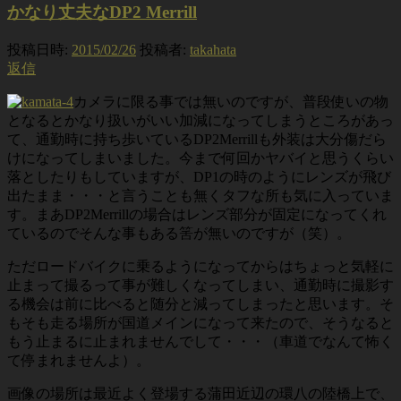
かなり丈夫なDP2 Merrill
投稿日時:
2015/02/26
投稿者:
takahata
返信
カメラに限る事では無いのですが、普段使いの物
となるとかなり扱いがいい加減になってしまうところがあっ
て、通勤時に持ち歩いているDP2Merrillも外装は大分傷だら
けになってしまいました。今まで何回かヤバイと思うくらい
落としたりもしていますが、DP1の時のようにレンズが飛び
出たまま・・・と言うことも無くタフな所も気に入っていま
す。まあDP2Merrillの場合はレンズ部分が固定になってくれ
ているのでそんな事もある筈が無いのですが（笑）。
ただロードバイクに乗るようになってからはちょっと気軽に
止まって撮るって事が難しくなってしまい、通勤時に撮影す
る機会は前に比べると随分と減ってしまったと思います。そ
もそも走る場所が国道メインになって来たので、そうなると
もう止まるに止まれませんでして・・・（車道でなんて怖く
て停まれませんよ）。
画像の場所は最近よく登場する蒲田近辺の環八の陸橋上で、