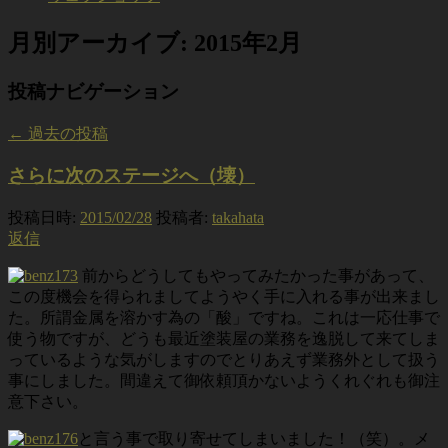
月別アーカイブ:
2015年2月
投稿ナビゲーション
←
過去の投稿
さらに次のステージへ（壊）
投稿日時:
2015/02/28
投稿者:
takahata
返信
前からどうしてもやってみたかった事があって、
この度機会を得られましてようやく手に入れる事が出来まし
た。所謂金属を溶かす為の「酸」ですね。これは一応仕事で
使う物ですが、どうも最近塗装屋の業務を逸脱して来てしま
っているような気がしますのでとりあえず業務外として扱う
事にしました。間違えて御依頼頂かないようくれぐれも御注
意下さい。
と言う事で取り寄せてしまいました！（笑）。メ