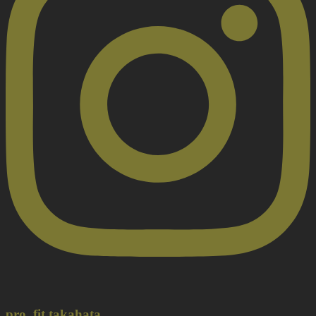
pro_fit.takahata