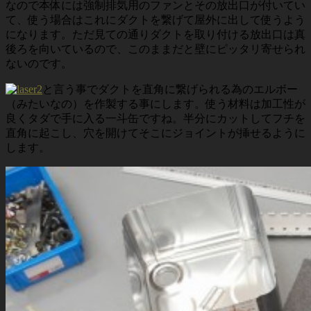
なので本体には強制排気用のファンとその放出口が付いてい
て、使う場合はこれにダクトを繋げて屋外に出して使うよう
になります。ただ見ての通りダクトを取り付ける放出口は真
後ろを向いているので、このままだと壁にピッタリ寄せられ
ないのです。
と言う事でダクトを直角に繋げられる為のエルボー
（みたいなの）を作製する事にします。使う材料は加工性が
良くタダで手に入る一斗缶ですね。半分にカットしてフチを
直角に起こし、穴を開けてそこにジョイントが挿せるように
します。