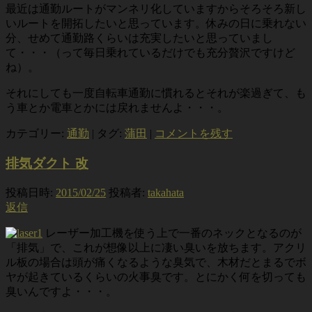
最近は通勤ルートがマンネリ化していますからそろそろ新し
いルートを開拓したいと思っています。休みの日に乗れない
分、せめて通勤路くらいは充実したいと思っていまし
て・・・（って毎日乗れているだけでも充分贅沢ですけど
ね）。
それにしても一度自転車通勤に慣れるとそれが楽過ぎて、も
う車とか電車とかには戻れませんよ・・・。
カテゴリー:
通勤
|
タグ:
蒲田
|
コメントを残す
排気ダクト 改
投稿日時:
2015/02/25
投稿者:
takahata
返信
レーザー加工機を使う上で一番のネックとなるのが
「排気」で、これが想像以上に凄い臭いを放ちます。アクリ
ル板の場合は頭が痛くなるような臭気で、木材だとまるでボ
ヤが起きているくらいの火事臭です。とにかく何を切っても
臭いんですよ・・・。