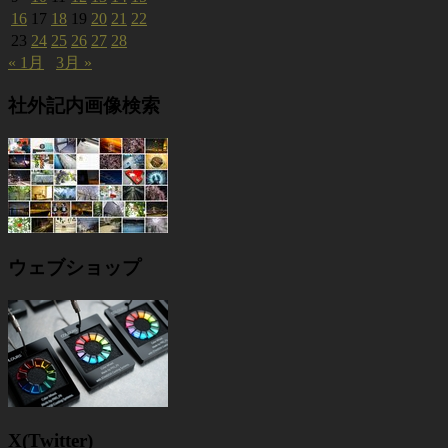
16
17
18
19
20
21
22
23
24
25
26
27
28
« 1月
3月 »
社外記内画像検索
ウェブショップ
X(Twitter)