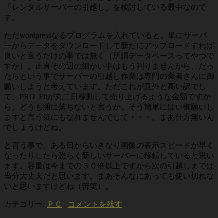
「レンタルサーバーの引越し」を検討している最中なので
す。
ただwordpressなるプログラムを入れていると、単にサーバ
ーからデータをダウンロードして新たにアップロードすれば
良いと言うだけの事では無く（所謂データベースってやつで
すか）、正直その辺の細かい事はもう判りませんから、だっ
たらという事でサーバーの引越し作業は専門の業者さんに御
願いしようと考えています。ただこれが意外と高い訳でし
て、PRO_Fitが丸二日稼動して売り上げるような金額ですか
ら、どうも腑に落ちないと言うか、そう簡単にはい御願いし
ますと言う気にもなれませんでして・・・。まあ仕方無いん
でしょうけどね。
と言う事で、ある日からいきなり画像の表示スピードが早く
なったりしたら恐らく新しいサーバーに移転していると思い
ます。容量は今までの３０倍以上ですから次の引越しまでは
当分大丈夫だと思います。まあそんなにあっても使い切れな
いと思いますけどね（苦笑）。
カテゴリー:
ＰＣ
|
コメントを残す