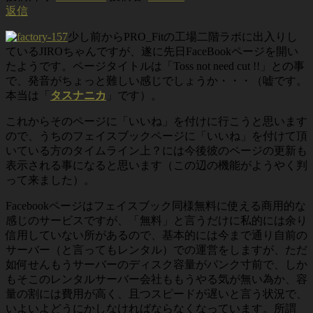
返信
少し前からPRO_Fitの工場二階ラボに出入りし
ているJIROちゃんですが、遂に先日FaceBookページを開い
たようです。ページタイトルは「Toss not need cut !!」との事
で、発音がちょっと難しい感じでしょうか・・・（嘘です。
本当は「
タスナニカ
」です）。
これからそのページに「いいね」を付けに行こうと思います
ので、うちのフェイスブックページに「いいね」を付けて頂
いている方のタイムライン上？には今後彼のページの更新も
表示される事になると思います（この辺の機能がようやく判
って来ました）。
Facebookページはフェイスブック同様無料に使える商用的な
感じのサービスですが、「無料」と言うだけに私的には余り
信用していない所があるので、基本的には今まで通り自前の
サーバー（と言ってもレンタル）での運営をしますが、ただ
如何せんもうサーバーのディスク容量がパンク寸前で、しか
もそこのレンタルサーバー会社ももうやる気が無い為か、容
量の割には費用が高く、且つスピードが遅いと言う状況で、
いよいよどうにかしなければならなくなっています。所謂