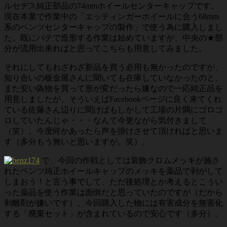
ルセデス純正部品の74mmホイールセンターキャップです。
現在本業で作業中の「エッティンガーホイールに合う68mm
系のベンツセンターキャップの製作」で使う為に購入しまし
た。既にパテで造形する作業は始めていますが、中央の★部
分が流用出来ればと思ってこちらも用意してみました。
それにしてもわざわざ新品を買う必用も無かったのですが、
知り合いの板金屋さんに聞いても在庫していなかったのと、
また安い偽物を買って形が変だったら嫌なので一応純正品を
用意しましたが、そういえばFacebookページに良く来てくれ
ている佐藤さん辺りに聞けばもしかして工場の片隅にゴロゴ
ロしていたんじゃ・・・なんて今更ながら気付きまして
（笑）。今度何かあったら声を掛けさせて頂ければと思いま
す（多分もう無いと思いますが。笑）。
で、今回の作戦としては装飾クロムメッキが施さ
れたベンツ純正ホイールキャップのメッキを薬品で剥がして
しまおう！と言う事でして、ただ後処理とか考えるとこうい
った薬品を使う作業は面倒だと思っていたのですが（だから
剥離剤が嫌いです）、今回購入した物には有害成分を無害化
する「廃棄セット」が含まれているので安心です（多分）。