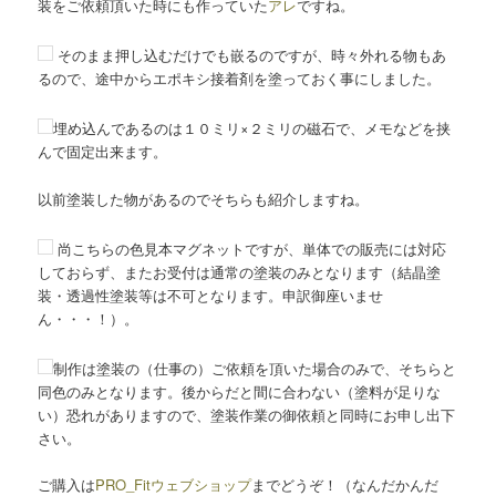
装をご依頼頂いた時にも作っていた
アレ
ですね。
そのまま押し込むだけでも嵌るのですが、時々外れる物もあ
るので、途中からエポキシ接着剤を塗っておく事にしました。
埋め込んであるのは１０ミリ×２ミリの磁石で、メモなどを挟
んで固定出来ます。
以前塗装した物があるのでそちらも紹介しますね。
尚こちらの色見本マグネットですが、単体での販売には対応
しておらず、またお受付は通常の塗装のみとなります（結晶塗
装・透過性塗装等は不可となります。申訳御座いませ
ん・・・！）。
制作は塗装の（仕事の）ご依頼を頂いた場合のみで、そちらと
同色のみとなります。後からだと間に合わない（塗料が足りな
い）恐れがありますので、塗装作業の御依頼と同時にお申し出下
さい。
ご購入は
PRO_Fitウェブショップ
までどうぞ！（なんだかんだ