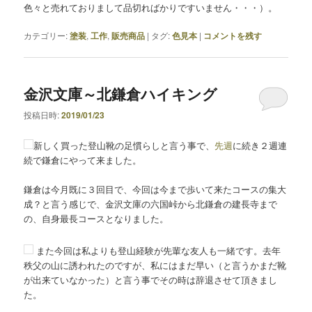
色々と売れておりまして品切ればかりですいません・・・）。
カテゴリー:
塗装
,
工作
,
販売商品
|
タグ:
色見本
|
コメントを残す
金沢文庫～北鎌倉ハイキング
投稿日時:
2019/01/23
新しく買った登山靴の足慣らしと言う事で、
先週
に続き２週連
続で鎌倉にやって来ました。
鎌倉は今月既に３回目で、今回は今まで歩いて来たコースの集大
成？と言う感じで、金沢文庫の六国峠から北鎌倉の建長寺まで
の、自身最長コースとなりました。
また今回は私よりも登山経験が先輩な友人も一緒です。去年
秩父の山に誘われたのですが、私にはまだ早い（と言うかまだ靴
が出来ていなかった）と言う事でその時は辞退させて頂きまし
た。