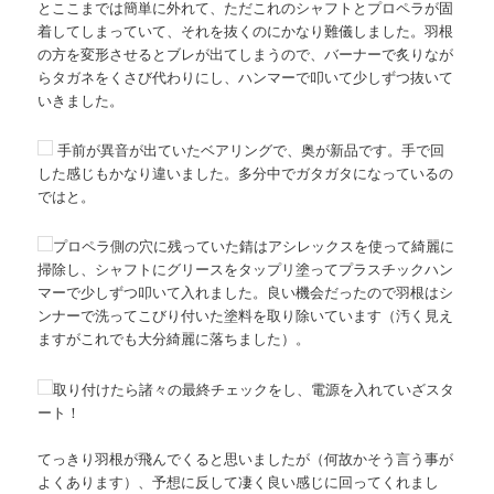
とここまでは簡単に外れて、ただこれのシャフトとプロペラが固
着してしまっていて、それを抜くのにかなり難儀しました。羽根
の方を変形させるとブレが出てしまうので、バーナーで炙りなが
らタガネをくさび代わりにし、ハンマーで叩いて少しずつ抜いて
いきました。
手前が異音が出ていたベアリングで、奥が新品です。手で回
した感じもかなり違いました。多分中でガタガタになっているの
ではと。
プロペラ側の穴に残っていた錆はアシレックスを使って綺麗に
掃除し、シャフトにグリースをタップリ塗ってプラスチックハン
マーで少しずつ叩いて入れました。良い機会だったので羽根はシ
ンナーで洗ってこびり付いた塗料を取り除いています（汚く見え
ますがこれでも大分綺麗に落ちました）。
取り付けたら諸々の最終チェックをし、電源を入れていざスタ
ート！
てっきり羽根が飛んでくると思いましたが（何故かそう言う事が
よくあります）、予想に反して凄く良い感じに回ってくれまし