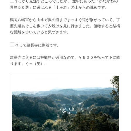
うっかり見逃すところでしたが、 途中にあった「かながわの
景勝５０選」に選ばれる「十王岩」の上からの眺めです。
鶴岡八幡宮から由比ガ浜の海までまっすぐ道が繋がっていて、丁
度先週あそこを歩いて夕焼けを見に行きました。俯瞰すると結構
な距離を歩いていると気づきます。
そして建長寺に到着です。
建長寺に入るには拝観料が必用なので、￥５００を払って下に降
ります。くっ（笑）。