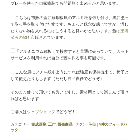
プレーを使った自家塗装でも問題無く出来るかと思います。
こちらは市販の蓋に縞鋼板風のアルミ板を張り付け、黒に塗っ
て取っ手を取り付けた物です。ちょっと残念な感じですが、汚し
たくない物を入れるにはこうすると良いかと思います。蓋は
塗装
済みの物
も市販されています。
「アルミニウム縞板」で検索すると普通に売っていて、カット
サービスを利用すれば自分で蓋を作る事も可能です。
こんな風にフチを残すようにすれば強度も保持出来て、椅子と
して使えたりもします（ただし自己責任でどうぞ）。
そのまま使って頂いても良いですし、素材用として楽しんで頂け
ればと思います。
ご購入は
ウェブショップ
でどうぞ！
カテゴリー:
完成画像
,
工作
,
販売商品
|
タグ:
一斗缶
|
4
件のフィードバ
ック