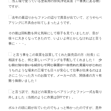
当工場で使っている塗装用の排気浄化装置（一番奥にある物）
ですが、
去年の暮辺りからファンの辺りで異音が出ていて、どうやらベ
アリングに不具合が出てしまったようです。
その後は回転数を抑え気味にして様子を見ていましたが、音が
徐々に大きくなってきたので、いよいよ何とかしなければと言う
事に・・・。
と言う事をこの装置を設置してくれた販売店の方（社長）に
相談すると、何と新しいベアリングを手配してくれました！
少
し前に知り合いを紹介して同じ装置が一台売れた見返りがこれに
うちのような場末の工場でも日々が安心して仕事が出来るのはま
さにこういった方々のお陰です。メーカーの方、関係者の方々有
難う御座いました！
と言う訳で、先ほどの装置からベアリングとファン一式を取り
外しました（当然のように作業はDIYです）。
ボルトの頭に錆が出ていたのでちょっと怖かったのですが、意外