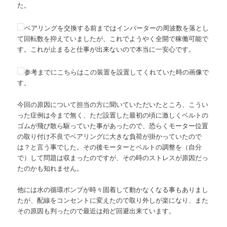
た。
ベアリングを交換する前まではインバーターの周波数を落とし
て回転数を抑えていましたが、これでようやく全開で稼働可能で
す。これが止まると仕事が出来ないので本当に一安心です。
参考までにこちらはこの装置を設置してくれていた時の画像で
す。
今回の原因について担当の方に聞いていただいたところ、こうい
った症例は今まで無く、ただ設置した最初の頃に激しくベルトの
ゴムが飛び散ら駆っていた事があったので、恐らくモーター位置
の取り付け不良でベアリングに大きな負荷が掛かっていたので
は？と言う事でした。その後モーターとベルトの調整を（自分
で）して問題は収まったのですが、その時のストレスが原因だっ
たのかも知れません。
他には水の循環ポンプが時々固着して動かなくなる事もありまし
たが、配線をコンセントに変えたので取り外しが楽になり、また
その原因も判ったので最近は殆ど回避出来ています。