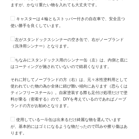
ますが、かなり重たい物を入れても大丈夫です。
キャスターは４輪ともストッパー付きの自在車で、安全且つ
使い勝手を良くしています。
左がスタンドックスシンナーの空き缶で、右がノーブランド
（洗浄用シンナー）となります。
ちなみにスタンドックス用のシンナー缶（左）は、内側と底に
はコーティングが施されていないので錆易くなります。
それに対してノーブランドの方（右）は、元々水性塗料用として
使われていた物の為か全体に錆び難い傾向にあります（恐らくは
ティンフリースチール）。自家塗装する際も足付け処理だけで塗
料が乗る（密着する）ので、DIYを考えているのであればノーブ
ランドの方がお勧めとなります。
使用している一斗缶は出来るだけ綺麗な物を選んでいます
が、基本的にはゴミになるような物だったので凹みや擦り傷はあ
ります。