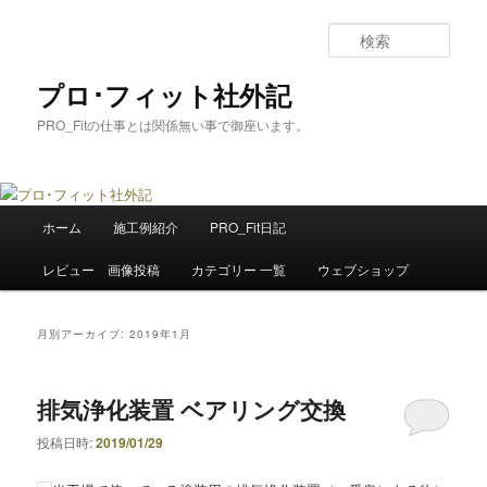
メ
サ
イ
ブ
検
ン
コ
索
コ
ン
プロ･フィット社外記
ン
テ
PRO_Fitの仕事とは関係無い事で御座います。
テ
ン
ン
ツ
ツ
へ
へ
移
メ
移
動
ホーム
施工例紹介
PRO_Fit日記
イ
動
ン
レビュー 画像投稿
カテゴリー 一覧
ウェブショップ
メ
ニ
ュ
月別アーカイブ:
2019年1月
ー
排気浄化装置 ベアリング交換
投稿日時:
2019/01/29