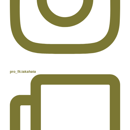
pro_fit.takahata