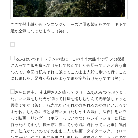
ここで登山靴からランニングシューズに履き替えたので、まるで
足が空気になったように（笑）。
友人はいつもトレランの後に、このまま大船まで行って銭湯
に入ってご飯を食べて（そして飲んで）から帰っていたと言う事
なので、今回は私もそれに倣ってこのまま大船に歩いて行くこと
にしました。足枷が取れたようでまだ全然行けそうです（笑）。
さらに途中、甘味屋さんの寄ってクリームあんみつを頂きまし
た。いい歳をした男が揃って甘味を愉しむなんて光景はちょっと
異様ですが（苦）、観光地だとそれが許されるのが良いところで
すかね。ちなみに彼とは若い頃（たしか１８歳）、深夜に思い立
って映画「リング」（ホラーっぽいやつ）をレイトショーに観に
行ったのですが、映画館に着いてから既に終わっていた事に気付
き、仕方がないのでそのまま二人で映画「タイタニック」（ロマ
ンスっぽいやつ）を観る事にしました。結構混んでいた時なので