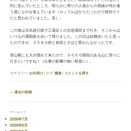
列に並んでいたところ、明らかに周りの人達からの視線が何か違
う感じなのを覚えています（カップルばかりだったので絶対ゲイ
だと思われていました。笑）。
この後は京浜急行線で工場近くの京急蒲田まで行き、そこからは
いつもの通勤路を歩いて帰りました。この日は結構歩いたと思っ
たのですが、２５キロ程と前回とさほど変わらなかったです。
登山靴にも大分慣れて来たので、そろそろ標高のある山に登りに
行きたいですね！（仕事の影響の無い程度に）。
カテゴリー:
お出掛け
|
タグ:
鎌倉
|
コメントを残す
投
←
過去の投稿
稿
ナ
ビ
アーカイブ
ゲ
2026年7月
ー
2026年6月
シ