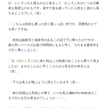
が、トレランの人達もかなり居まして、むしろこれがいつもの鎌
倉な風景なのかもです。途中で道を譲っていたら危なく崖から落
ちるところでした（笑）。
こちらは前回も通った切り通しっぽい所です。雰囲気がとて
も良いですね。
前回は鎌倉宮と瑞泉寺があるこの辺で下に降りたのですが、
彼の早いペースのお陰で時間的にもまだ早く、そのまま建長寺ま
で行く事にしました。
前々回の１月２日
に来た時はこの斜面の向こうから降りて来ま
したが、まさかこんなに早くこちらから登る日が来るとは
（笑）。
下りは友人が飛ぶように消えていきます（笑）。
彼の目標は上高地との事で、いつか私も
連れていかれる
そこ
まで行ける日が来るのでしょうか・・・。