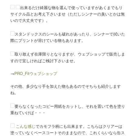
出来るだけ綺麗な物を選んで使っていますがあくまでもリ
サイクル品とお考え下さいませ（ただしシンナーの臭いとかは無
いので大丈夫です）。
スタンドックスのシールも破れがあったり、シンナーで拭いた
際にプリントが溶けている物もあります。
取り敢えず在庫限りとなりますが、ウェブショップで販売しま
すので宜しければご検討下さいませ。
→
PRO_Fitウェブショップ
その他、多少なり手を加えた物もあるのでそちらも紹介します
ね。
要らなくなったコピー用紙をカットし、それを置いて色を塗り
重ねていけば・・・
こんな感じ
でカモフラ柄にも出来ます。こちらはクリアーは
塗っていなくベースコートそのままなので、これくらいなら缶ス