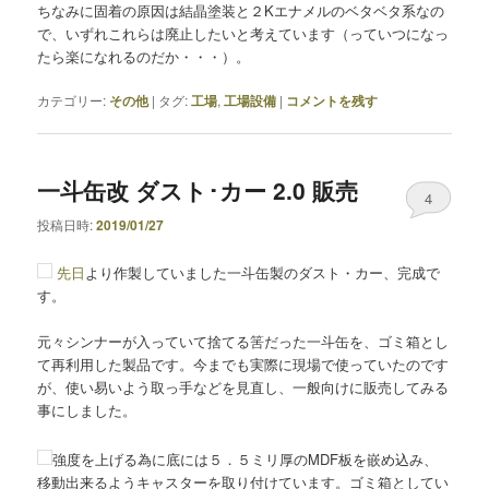
ちなみに固着の原因は結晶塗装と２Kエナメルのベタベタ系なの
で、いずれこれらは廃止したいと考えています（っていつになっ
たら楽になれるのだか・・・）。
カテゴリー:
その他
|
タグ:
工場
,
工場設備
|
コメントを残す
一斗缶改 ダスト･カー 2.0 販売
4
投稿日時:
2019/01/27
先日
より作製していました一斗缶製のダスト・カー、完成で
す。
元々シンナーが入っていて捨てる筈だった一斗缶を、ゴミ箱とし
て再利用した製品です。今までも実際に現場で使っていたのです
が、使い易いよう取っ手などを見直し、一般向けに販売してみる
事にしました。
強度を上げる為に底には５．５ミリ厚のMDF板を嵌め込み、
移動出来るようキャスターを取り付けています。ゴミ箱としてい