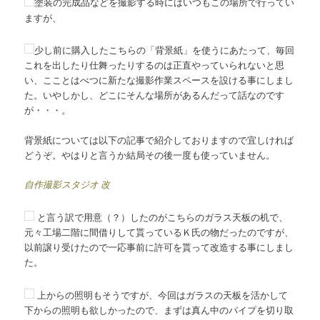
塗装の完成品などを撮影する時にはいつもこの場所で行ってい
ますが、
少し前に購入したこちらの「背景紙」を使うにあたって、毎回
これを出したり仕舞ったりするのは正直やっていられないと思
い、こことはべつに新たな撮影作業スペースを設ける事にしまし
た。いやしかし、どこにそんな場所があるんだって話なのです
が・・・。
背景紙については以下の記事で紹介しておりますので宜しければ
どうぞ。やはりと言うか結局その後一度も使っていません。
自作撮影スタジオ 改
と言う訳で用意（？）したのがこちらのガラス天板の机で、
元々工場二階に間借りして貰っているＫ氏の物だったのですが、
以前譲り受けたので一応事前に許可を貰って改造する事にしまし
た。
上からの照明もそうですが、今回はガラスの天板を活かして
下からの照明も欲しかったので、まずは真ん中のパイプを切り取