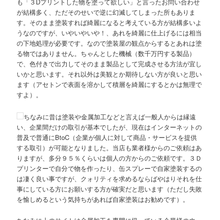
も「３Dプリントした物を塗って欲しい」と言ったお問い合わせ
が結構多く、ただそのせいで逆に幻滅してしまった所もありま
す。そのまま塗装すれば綺麗になると考えている方が結構多いよ
うなのですが、いやいやいや！、あれを綺麗に仕上げるには相当
の下地処理が必要です。なので塗装屋の観点からするとあれは塗
る物ではありません。ちゃんとした機械（数千万円する製品）
で、色付きで出力してそのまま製品として完成させる方法が宜し
いかと思います。それ以外は美観とか期待しない方が良いと思い
ます（アセトンで表面を溶かして積層を綺麗にするとかは無理で
すよ）。
ちなみに昔は塗装や金属加工などと言えば一般人からは縁遠
い、企業間だけの取引が基本でしたが、現在はインターネットの
普及で普通にBtoC（企業が個人に対して商品・サービスを提供
する取引）が可能となりました。当店も業者様からのご依頼はあ
りますが、多分９５％くらいは個人の方からのご依頼です。３Ｄ
プリンターで自分で物を作ったり、缶スプレーで自家塗装するの
は凄く良い事ですが、クォリティを求めるならばやはりそれを仕
事にしている方にお願いする方が確実だと思います（ただし失敗
を愉しめるという気持ちがあれば自家塗装はお勧めです）。