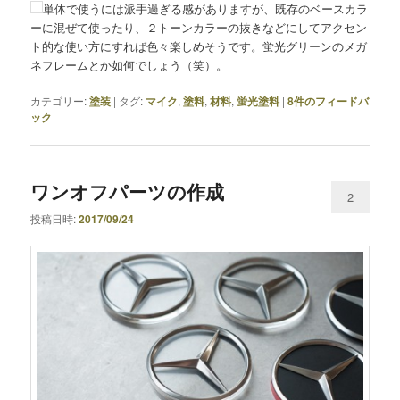
単体で使うには派手過ぎる感がありますが、既存のベースカラ
ーに混ぜて使ったり、２トーンカラーの抜きなどにしてアクセン
ト的な使い方にすれば色々楽しめそうです。蛍光グリーンのメガ
ネフレームとか如何でしょう（笑）。
カテゴリー:
塗装
|
タグ:
マイク
,
塗料
,
材料
,
蛍光塗料
|
8
件のフィードバ
ック
ワンオフパーツの作成
2
投稿日時:
2017/09/24