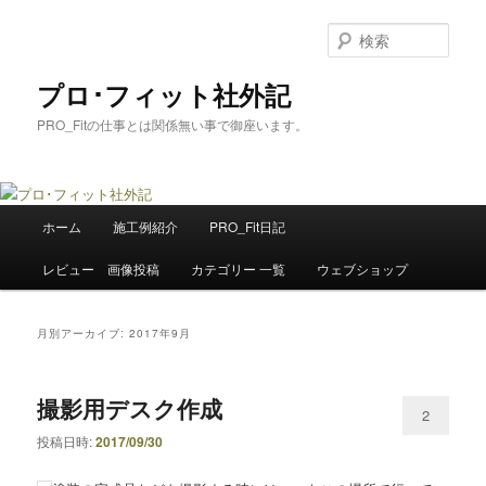
メ
サ
イ
ブ
検
ン
コ
索
コ
ン
プロ･フィット社外記
ン
テ
PRO_Fitの仕事とは関係無い事で御座います。
テ
ン
ン
ツ
ツ
へ
へ
移
メ
移
動
ホーム
施工例紹介
PRO_Fit日記
イ
動
ン
レビュー 画像投稿
カテゴリー 一覧
ウェブショップ
メ
ニ
ュ
月別アーカイブ:
2017年9月
ー
撮影用デスク作成
2
投稿日時:
2017/09/30