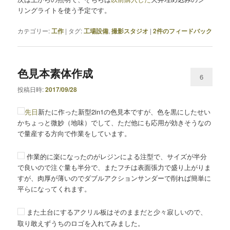
リングライトを使う予定です。
カテゴリー:
工作
|
タグ:
工場設備
,
撮影スタジオ
|
2
件のフィードバック
色見本素体作成
6
投稿日時:
2017/09/28
先日
新たに作った新型2in1の色見本ですが、色を黒にしたせい
かちょっと微妙（地味）でして、ただ他にも応用が効きそうなの
で量産する方向で作業をしています。
作業的に楽になったのがレジンによる注型で、サイズが半分
で良いので注ぐ量も半分で、またフチは表面張力で盛り上がりま
すが、肉厚が薄いのでダブルアクションサンダーで削れば簡単に
平らになってくれます。
また土台にするアクリル板はそのままだと少々寂しいので、
取り敢えずうちのロゴを入れてみました。