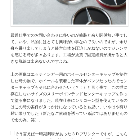
最近仕事でのお問い合わせに多いのが塗装と余り関係無い事でし
て、いや、私的にはとても興味深い事なので良いのですが、余り
身を乗り出してしまうと経営自体を圧迫しかねないのでジレンマ
を感じる時が多々あります。工場が賃貸で固定経費が掛かると大
きな脱線は出来ないんですよね。
上の画像はエッティンガー用のホイールセンターキャップを制作
した時の物で、ホイールを装着した車体がベンツだったのでセン
ターキャップもそれに合わせたい（？！）と言う事で、この世に
存在しないサイズのスリーポインテッドセンターキャップを作っ
て塗る事になりました。現在仕事にシリコーン型を使えているの
はこの時の案件がきっかけになっているとも思い、いやはや有り
難い限りでした（新たなご依頼を誘っている訳ではありませんの
で念の為。笑）。
そう言えば一時期興味があった３Ｄプリンターですが、こちら