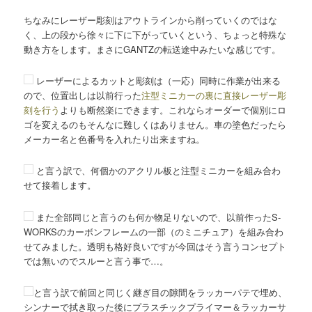
ちなみにレーザー彫刻はアウトラインから削っていくのではな
く、上の段から徐々に下に下がっていくという、ちょっと特殊な
動き方をします。まさにGANTZの転送途中みたいな感じです。
レーザーによるカットと彫刻は（一応）同時に作業が出来る
ので、位置出しは以前行った
注型ミニカーの裏に直接レーザー彫
刻を行う
よりも断然楽にできます。これならオーダーで個別にロ
ゴを変えるのもそんなに難しくはありません。車の塗色だったら
メーカー名と色番号を入れたり出来ますね。
と言う訳で、何個かのアクリル板と注型ミニカーを組み合わ
せて接着します。
また全部同じと言うのも何か物足りないので、以前作ったS-
WORKSのカーボンフレームの一部（のミニチュア）を組み合わ
せてみました。透明も格好良いですが今回はそう言うコンセプト
では無いのでスルーと言う事で…。
と言う訳で前回と同じく継ぎ目の隙間をラッカーパテで埋め、
シンナーで拭き取った後にプラスチックプライマー＆ラッカーサ