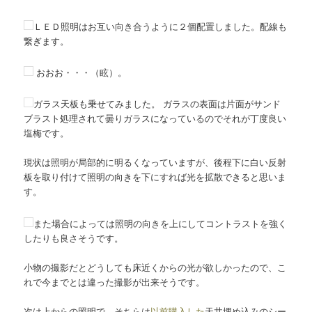
ＬＥＤ照明はお互い向き合うように２個配置しました。配線も
繋ぎます。
おおお・・・（眩）。
ガラス天板も乗せてみました。 ガラスの表面は片面がサンド
ブラスト処理されて曇りガラスになっているのでそれが丁度良い
塩梅です。
現状は照明が局部的に明るくなっていますが、後程下に白い反射
板を取り付けて照明の向きを下にすれば光を拡散できると思いま
す。
また場合によっては照明の向きを上にしてコントラストを強く
したりも良さそうです。
小物の撮影だとどうしても床近くからの光が欲しかったので、こ
れで今までとは違った撮影が出来そうです。
次は上からの照明で、そちらは
以前購入した
天井埋め込みのシー