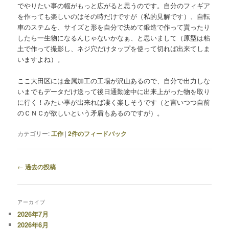
でやりたい事の幅がもっと広がると思うのです。自分のフィギア
を作っても楽しいのはその時だけですが（私的見解です）、自転
車のステムを、サイズと形を自分で決めて鍛造で作って貰ったり
したら一生物になるんじゃないかなぁ、と思いまして（原型は粘
土で作って撮影し、ネジ穴だけタップを使って切れば出来てしま
いますよね）。
ここ大田区には金属加工の工場が沢山あるので、自分で出力しな
いまでもデータだけ送って後日通勤途中に出来上がった物を取り
に行く！みたい事が出来れば凄く楽しそうです（と言いつつ自前
のＣＮＣが欲しいという矛盾もあるのですが）。
カテゴリー:
工作
|
2
件のフィードバック
投
←
過去の投稿
稿
ナ
ビ
アーカイブ
ゲ
2026年7月
ー
2026年6月