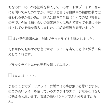
ちなみに一応いつも塗料を購入しているオートサプライヤーさん
にも聞いてみたのですが、やはりと言うか自動車の補修塗装では
使われる事が無い為か、購入は数キロ単位（！）での取り寄せと
の事で、今回は知り合いの塗装屋さんに教えて貰って少量に小分
けされている物を購入しました。ご紹介有難う御座いました！
また発色確認の為、別途ブラックライトも購入しました。
それ単体でも鮮やかな色ですが、ライトを当てると中々派手に発
光してくれます。
ブラックライト以外の照明を消してみると、
おおおお・・・。
まあここまでブラックライトに近づける事は無いと思いますが、
出力の高いライトを使っているスタジオやステージならそれなり
に映えると思います。普通の白いTシャツでさえ光りますから
ね。