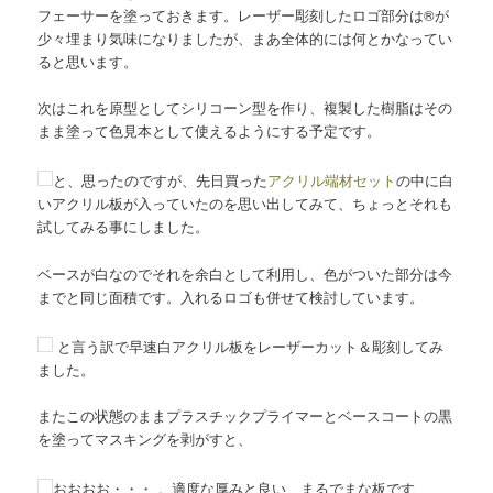
フェーサーを塗っておきます。レーザー彫刻したロゴ部分は®が
少々埋まり気味になりましたが、まあ全体的には何とかなってい
ると思います。
次はこれを原型としてシリコーン型を作り、複製した樹脂はその
まま塗って色見本として使えるようにする予定です。
と、思ったのですが、先日買った
アクリル端材セット
の中に白
いアクリル板が入っていたのを思い出してみて、ちょっとそれも
試してみる事にしました。
ベースが白なのでそれを余白として利用し、色がついた部分は今
までと同じ面積です。入れるロゴも併せて検討しています。
と言う訳で早速白アクリル板をレーザーカット＆彫刻してみ
ました。
またこの状態のままプラスチックプライマーとベースコートの黒
を塗ってマスキングを剥がすと、
おおおお・・・ 。適度な厚みと良い、まるでまな板です