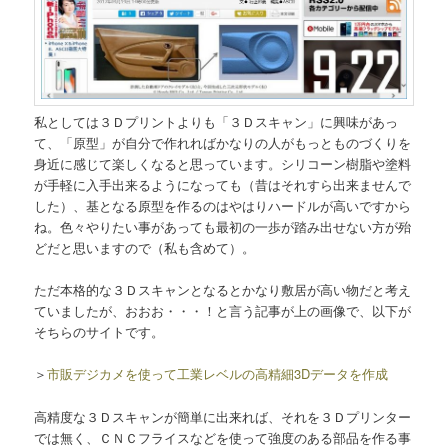
私としては３Ｄプリントよりも「３Ｄスキャン」に興味があっ
て、「原型」が自分で作れればかなりの人がもっとものづくりを
身近に感じて楽しくなると思っています。シリコーン樹脂や塗料
が手軽に入手出来るようになっても（昔はそれすら出来ませんで
した）、基となる原型を作るのはやはりハードルが高いですから
ね。色々やりたい事があっても最初の一歩が踏み出せない方が殆
どだと思いますので（私も含めて）。
ただ本格的な３Ｄスキャンとなるとかなり敷居が高い物だと考え
ていましたが、おおお・・・！と言う記事が上の画像で、以下が
そちらのサイトです。
＞
市販デジカメを使って工業レベルの高精細3Dデータを作成
高精度な３Ｄスキャンが簡単に出来れば、それを３Ｄプリンター
では無く、ＣＮＣフライスなどを使って強度のある部品を作る事