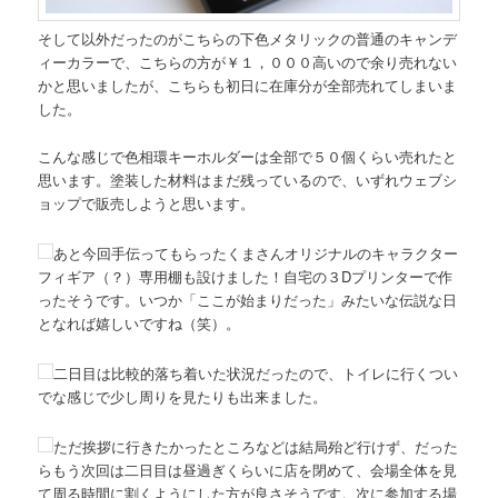
そして以外だったのがこちらの下色メタリックの普通のキャンデ
ィーカラーで、こちらの方が￥１，０００高いので余り売れない
かと思いましたが、こちらも初日に在庫分が全部売れてしまいま
した。
こんな感じで色相環キーホルダーは全部で５０個くらい売れたと
思います。塗装した材料はまだ残っているので、いずれウェブシ
ョップで販売しようと思います。
あと今回手伝ってもらったくまさんオリジナルのキャラクター
フィギア（？）専用棚も設けました！自宅の３Dプリンターで作
ったそうです。いつか「ここが始まりだった」みたいな伝説な日
となれば嬉しいですね（笑）。
二日目は比較的落ち着いた状況だったので、トイレに行くつい
でな感じで少し周りを見たりも出来ました。
ただ挨拶に行きたかったところなどは結局殆ど行けず、だった
らもう次回は二日目は昼過ぎくらいに店を閉めて、会場全体を見
て周る時間に割くようにした方が良さそうです。次に参加する場