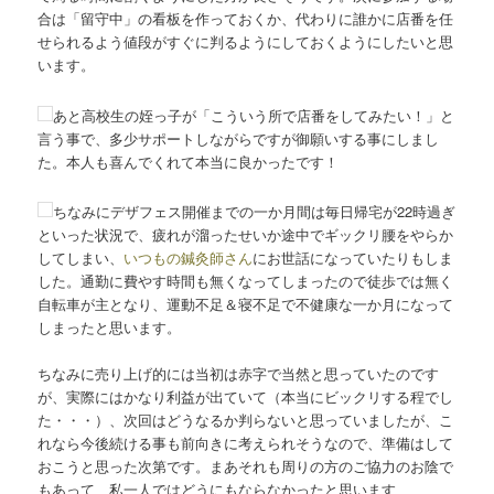
合は「留守中」の看板を作っておくか、代わりに誰かに店番を任
せられるよう値段がすぐに判るようにしておくようにしたいと思
います。
あと高校生の姪っ子が「こういう所で店番をしてみたい！」と
言う事で、多少サポートしながらですが御願いする事にしまし
た。本人も喜んでくれて本当に良かったです！
ちなみにデザフェス開催までの一か月間は毎日帰宅が22時過ぎ
といった状況で、疲れが溜ったせいか途中でギックリ腰をやらか
してしまい、
いつもの鍼灸師さん
にお世話になっていたりもしま
した。通勤に費やす時間も無くなってしまったので徒歩では無く
自転車が主となり、運動不足＆寝不足で不健康な一か月になって
しまったと思います。
ちなみに売り上げ的には当初は赤字で当然と思っていたのです
が、実際にはかなり利益が出ていて（本当にビックリする程でし
た・・・）、次回はどうなるか判らないと思っていましたが、こ
れなら今後続ける事も前向きに考えられそうなので、準備はして
おこうと思った次第です。まあそれも周りの方のご協力のお陰で
もあって、私一人ではどうにもならなかったと思います