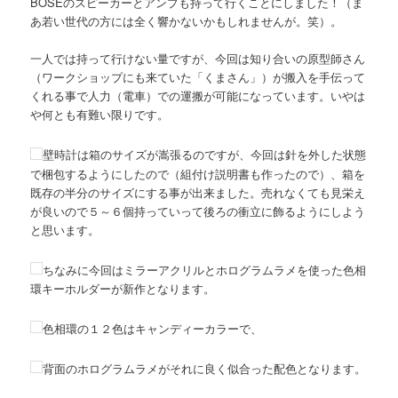
BOSEのスピーカーとアンプも持って行くことにしました！（ま
あ若い世代の方には全く響かないかもしれませんが。笑）。
一人では持って行けない量ですが、今回は知り合いの原型師さん
（ワークショップにも来ていた「くまさん」）が搬入を手伝って
くれる事で人力（電車）での運搬が可能になっています。いやは
や何とも有難い限りです。
壁時計は箱のサイズが嵩張るのですが、今回は針を外した状態
で梱包するようにしたので（組付け説明書も作ったので）、箱を
既存の半分のサイズにする事が出来ました。売れなくても見栄え
が良いので５～６個持っていって後ろの衝立に飾るようにしよう
と思います。
ちなみに今回はミラーアクリルとホログラムラメを使った色相
環キーホルダーが新作となります。
色相環の１２色はキャンディーカラーで、
背面のホログラムラメがそれに良く似合った配色となります。