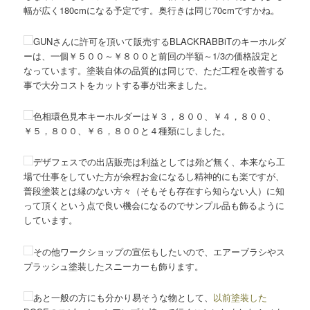
幅が広く180cmになる予定です。奥行きは同じ70cmですかね。
GUNさんに許可を頂いて販売するBLACKRABBiTのキーホルダ
ーは、一個￥５００～￥８００と前回の半額～1/3の価格設定と
なっています。塗装自体の品質的は同じで、ただ工程を改善する
事で大分コストをカットする事が出来ました。
色相環色見本キーホルダーは￥３，８００、￥４，８００、
￥５，８００、￥６，８００と４種類にしました。
デザフェスでの出店販売は利益としては殆ど無く、本来なら工
場で仕事をしていた方が余程お金になるし精神的にも楽ですが、
普段塗装とは縁のない方々（そもそも存在すら知らない人）に知
って頂くという点で良い機会になるのでサンプル品も飾るように
しています。
その他ワークショップの宣伝もしたいので、エアーブラシやス
プラッシュ塗装したスニーカーも飾ります。
あと一般の方にも分かり易そうな物として、
以前塗装した