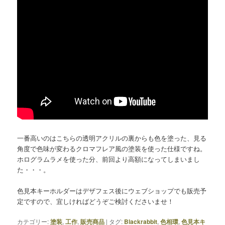
一番高いのはこちらの透明アクリルの裏からも色を塗った、見る
角度で色味が変わるクロマフレア風の塗装を使った仕様ですね。
ホログラムラメを使った分、前回より高額になってしまいまし
た・・・。
色見本キーホルダーはデザフェス後にウェブショップでも販売予
定ですので、宜しければどうぞご検討くださいませ！
カテゴリー:
塗装
,
工作
,
販売商品
|
タグ:
Blackrabbit
,
色相環
,
色見本キ