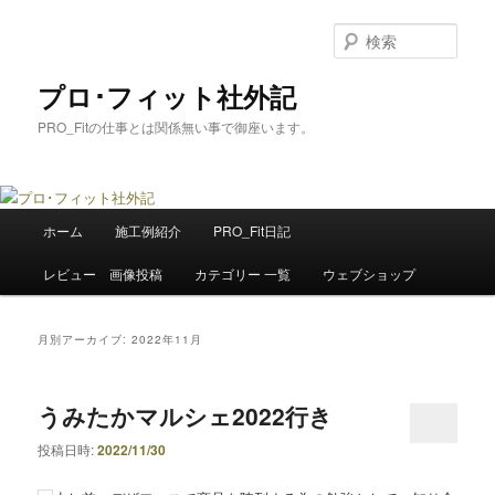
メ
サ
イ
ブ
検
ン
コ
索
コ
ン
プロ･フィット社外記
ン
テ
PRO_Fitの仕事とは関係無い事で御座います。
テ
ン
ン
ツ
ツ
へ
へ
移
メ
移
動
ホーム
施工例紹介
PRO_Fit日記
イ
動
ン
レビュー 画像投稿
カテゴリー 一覧
ウェブショップ
メ
ニ
ュ
月別アーカイブ:
2022年11月
ー
うみたかマルシェ2022行き
投稿日時:
2022/11/30