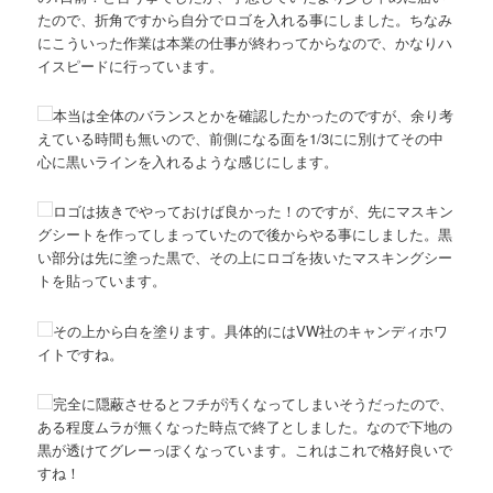
たので、折角ですから自分でロゴを入れる事にしました。ちなみ
にこういった作業は本業の仕事が終わってからなので、かなりハ
イスピードに行っています。
本当は全体のバランスとかを確認したかったのですが、余り考
えている時間も無いので、前側になる面を1/3にに別けてその中
心に黒いラインを入れるような感じにします。
ロゴは抜きでやっておけば良かった！のですが、先にマスキン
グシートを作ってしまっていたので後からやる事にしました。黒
い部分は先に塗った黒で、その上にロゴを抜いたマスキングシー
トを貼っています。
その上から白を塗ります。具体的にはVW社のキャンディホワ
イトですね。
完全に隠蔽させるとフチが汚くなってしまいそうだったので、
ある程度ムラが無くなった時点で終了としました。なので下地の
黒が透けてグレーっぽくなっています。これはこれで格好良いで
すね！