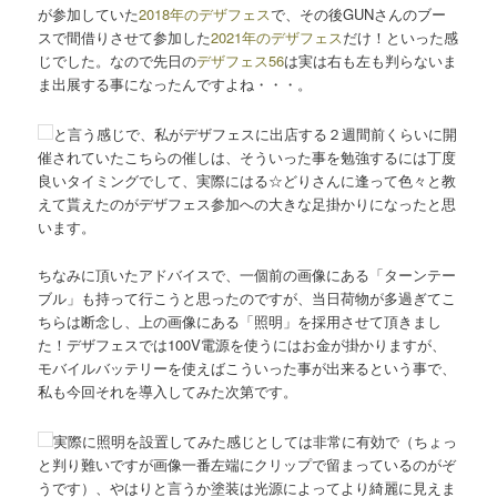
が参加していた
2018年のデザフェス
で、その後GUNさんのブー
スで間借りさせて参加した
2021年のデザフェス
だけ！といった感
じでした。なので先日の
デザフェス56
は実は右も左も判らないま
ま出展する事になったんですよね・・・。
と言う感じで、私がデザフェスに出店する２週間前くらいに開
催されていたこちらの催しは、そういった事を勉強するには丁度
良いタイミングでして、実際にはる☆どりさんに逢って色々と教
えて貰えたのがデザフェス参加への大きな足掛かりになったと思
います。
ちなみに頂いたアドバイスで、一個前の画像にある「ターンテー
ブル」も持って行こうと思ったのですが、当日荷物が多過ぎてこ
ちらは断念し、上の画像にある「照明」を採用させて頂きまし
た！デザフェスでは100V電源を使うにはお金が掛かりますが、
モバイルバッテリーを使えばこういった事が出来るという事で、
私も今回それを導入してみた次第です。
実際に照明を設置してみた感じとしては非常に有効で（ちょっ
と判り難いですが画像一番左端にクリップで留まっているのがぞ
うです）、やはりと言うか塗装は光源によってより綺麗に見えま