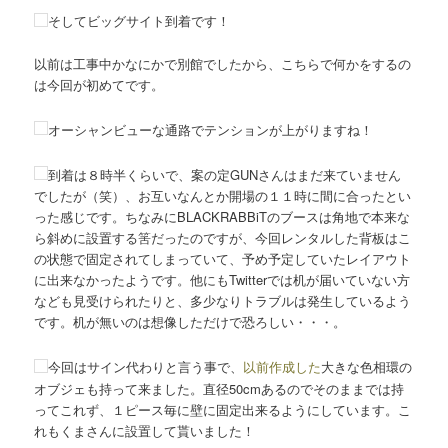
そしてビッグサイト到着です！
以前は工事中かなにかで別館でしたから、こちらで何かをするの
は今回が初めてです。
オーシャンビューな通路でテンションが上がりますね！
到着は８時半くらいで、案の定GUNさんはまだ来ていません
でしたが（笑）、お互いなんとか開場の１１時に間に合ったとい
った感じです。ちなみにBLACKRABBiTのブースは角地で本来な
ら斜めに設置する筈だったのですが、今回レンタルした背板はこ
の状態で固定されてしまっていて、予め予定していたレイアウト
に出来なかったようです。他にもTwitterでは机が届いていない方
なども見受けられたりと、多少なりトラブルは発生しているよう
です。机が無いのは想像しただけで恐ろしい・・・。
今回はサイン代わりと言う事で、
以前作成した
大きな色相環の
オブジェも持って来ました。直径50cmあるのでそのままでは持
ってこれず、１ピース毎に壁に固定出来るようにしています。こ
れもくまさんに設置して貰いました！