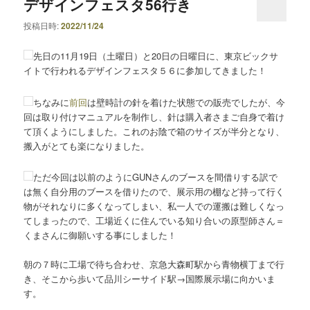
デザインフェスタ56行き
投稿日時:
2022/11/24
先日の11月19日（土曜日）と20日の日曜日に、東京ビックサ
イトで行われるデザインフェスタ５６に参加してきました！
ちなみに
前回
は壁時計の針を着けた状態での販売でしたが、今
回は取り付けマニュアルを制作し、針は購入者さまご自身で着け
て頂くようにしました。これのお陰で箱のサイズが半分となり、
搬入がとても楽になりました。
ただ今回は以前のようにGUNさんのブースを間借りする訳で
は無く自分用のブースを借りたので、展示用の棚など持って行く
物がそれなりに多くなってしまい、私一人での運搬は難しくなっ
てしまったので、工場近くに住んでいる知り合いの原型師さん＝
くまさんに御願いする事にしました！
朝の７時に工場で待ち合わせ、京急大森町駅から青物横丁まで行
き、そこから歩いて品川シーサイド駅→国際展示場に向かいま
す。