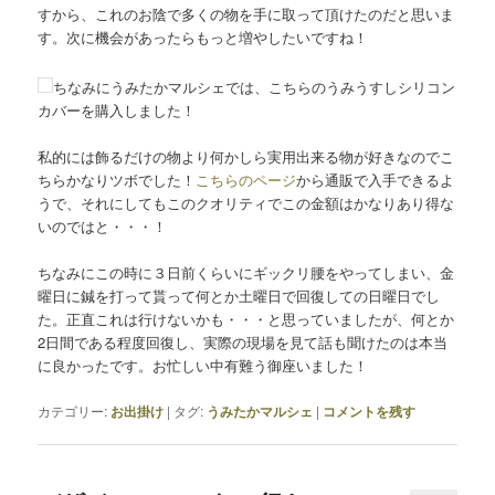
すから、これのお陰で多くの物を手に取って頂けたのだと思いま
す。次に機会があったらもっと増やしたいですね！
ちなみにうみたかマルシェでは、こちらのうみうすしシリコン
カバーを購入しました！
私的には飾るだけの物より何かしら実用出来る物が好きなのでこ
ちらかなりツボでした！
こちらのページ
から通販で入手できるよ
うで、それにしてもこのクオリティでこの金額はかなりあり得な
いのではと・・・！
ちなみにこの時に３日前くらいにギックリ腰をやってしまい、金
曜日に鍼を打って貰って何とか土曜日で回復しての日曜日でし
た。正直これは行けないかも・・・と思っていましたが、何とか
2日間である程度回復し、実際の現場を見て話も聞けたのは本当
に良かったです。お忙しい中有難う御座いました！
カテゴリー:
お出掛け
|
タグ:
うみたかマルシェ
|
コメントを残す