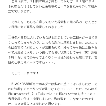
と言う訳で、１日目の出店が終わってからは一旦工場に戻り、
予め塗るだけはしておいた色相環のピースを台紙から外して組み
立てていきます。
それらをこちらも在庫しておいた枠素材に組み込み、なんとか
２日目に売る商品を増産しておきました。
梱包する袋に入れている台紙も想定していた二日分が一日で無
くなってしまったので、こちらも新たに増産しました。ただこち
らは自宅で印刷＆カットが出来るので、帰ってから先にご飯を食
べてお風呂に入り、いつ倒れても良い状態にしてから（笑）深夜
３時くらいまで掛かってようやく一日目が終わった感じです。普
段の仕事よりハードですね・・・。
そして二日目です！
BLACKRABBiTキーホルダーは多めに塗ってはいましたが、そ
れに装着するキーリングが足りなくなっていて、ただこちらは初
日にamazonで注文→工場のポストに届いていた物を持って来て
当日会場で付けて増産しました。数は数えていなかったのです
が、３００個以上は売れたと思います。