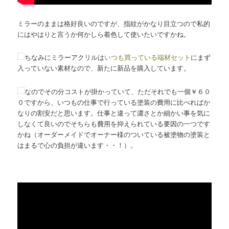
ミラーのままは格好良いのですが、指紋がかなり目立つので私的
にはやはりと言うか何かしら着色して使いたいですかね。
ちなみにミラーアクリルは
いつも買っている端材セット
にまず
入っていない素材なので、新たに新品を購入しています。
なのでその分コストが掛かっていて、ただそれでも一個￥６０
０ですから、いつもの仕事で行っている塗装の費用に比べればか
なりの割安だと思います。仕事と違って濃さとか細かい事を気に
しなくて良いのでそちらも費用を抑えられている要因の一つです
かね（オーダーメイドでオーナー様のついている被塗物の塗装と
はまるで心の負担が違います・・！）。