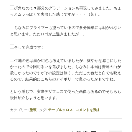
折角なので▼部分のグラデーションも再現してみました。ちょ
っとムラっぽくて失敗した感じですが・・・（苦）。
ちなみにプライマーも塗っているので多分簡単には剥がれない
と思います。ただロゴが上過ぎましたが…。
そして完成です！
生地の色は黒か紺色も考えていましたが、爽やかな感じにした
かったので今回明るいを選びました。ちなみに本当は普通の白が
欲しかったのですがその設定は無く、ただこの色だと白でも映え
るので、結果的にこちらのアイボリーで良かったかもですね。
という感じで、実際デザフェスで使った画像もあるのでそちらも
後日紹介しようと思います。
カテゴリー:
塗装
|
タグ:
テーブルクロス
|
コメントを残す