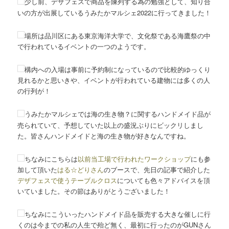
少し前、デザフェスで商品を陳列する為の勉強として、知り合
いの方が出展しているうみたかマルシェ2022に行ってきました！
場所は品川区にある東京海洋大学で、文化祭である海鷹祭の中
で行われているイベントの一つのようです。
構内への入場は事前に予約制になっているので比較的ゆっくり
見れるかと思いきや、イベントが行われている建物には多くの人
の行列が！
うみたかマルシェでは海の生き物？に関するハンドメイド品が
売られていて、予想していた以上の盛況ぶりにビックリしまし
た。皆さんハンドメイドと海の生き物が好きなんですね。
ちなみにこちらは
以前当工場で行われたワークショップ
にも参
加して頂いた
はる☆どりさん
のブースで、先日の記事で紹介した
デザフェスで使うテーブルクロス
についても色々アドバイスを頂
いていました。その節はありがとうございました！
ちなみにこういったハンドメイド品を販売する大きな催しに行
くのは今までの私の人生で殆ど無く、最初に行ったのがGUNさん