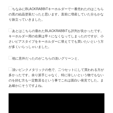
ちなみにBLACKRABBiTキーホルダーで一番売れたのはこちら
の黒の結晶塗装だったと思います。直前に増産していた分もかな
り旅立っていきました。
あとはこちらの垂れたBLACKRABBiTも評判が良かったです。
キーホルダー用の在庫は早々になくなってしまったのですが、小
さいピアスタイプをキーホルダーに替えてでも買いたいという方
が多くいらっしゃいました。
他に意外だったのがこちらの淡いグリーンと、
淡いピンクメタリックの色で、二つセットにして買われる方が
多かったです。余り派手じゃなく、特に珍しいという物でもない
のを好む方も一定数居るという事でこれは面白い発見でした。ま
あ確かにそうですよね。