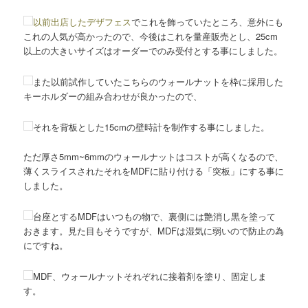
以前出店したデザフェス
でこれを飾っていたところ、意外にも
これの人気が高かったので、今後はこれを量産販売とし、25cm
以上の大きいサイズはオーダーでのみ受付とする事にしました。
また以前試作していたこちらのウォールナットを枠に採用した
キーホルダーの組み合わせが良かったので、
それを背板とした15cmの壁時計を制作する事にしました。
ただ厚さ5mm~6mmのウォールナットはコストが高くなるので、
薄くスライスされたそれをMDFに貼り付ける「突板」にする事に
しました。
台座とするMDFはいつもの物で、裏側には艶消し黒を塗って
おきます。見た目もそうですが、MDFは湿気に弱いので防止の為
にですね。
MDF、ウォールナットそれぞれに接着剤を塗り、固定しま
す。