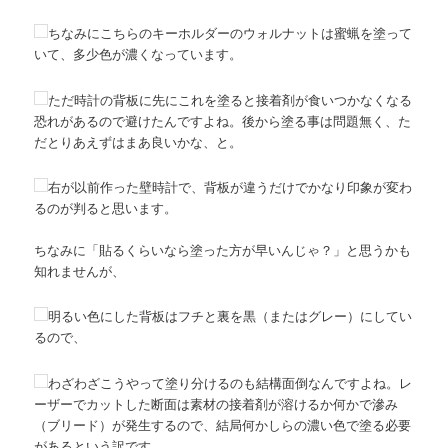
ちなみにこちらのキーホルダーのウォルナットは蜜蝋を塗って
いて、多少色が濃くなっています。
ただ時計の背板に先にこれを塗ると接着剤が食いつかなくなる
恐れがあるので避けたんですよね。後から塗る事は問題無く、た
だとりあえずはまあ良いかな、と。
右が以前作った壁時計で、背板が違うだけでかなり印象が変わ
るのが判ると思います。
ちなみに「貼るくらいなら塗った方が早いんじゃ？」と思うかも
知れませんが、
明るい色にした背板はフチと裏を黒（またはグレー）にしてい
るので、
わざわざこうやって塗り分けるのも結構面倒なんですよね。レ
ーザーでカットした断面は素材の接着剤が溶けるか何かで滲み
（ブリード）が発生するので、結局何かしらの濃い色で塗る必要
があるという訳です。