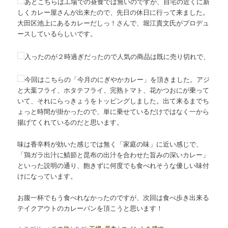
あとこちらは工場での昼食では無いのですが、自宅の近くに新
しくカレー屋さんが出来たので、先日の休日に行って来ました。
大田区池上にあるカレーだしっ！さんで、堀江貴文氏がプロデュ
ースしているらしいです。
入ったのが２時過ぎだったので人気の商品は既に売り切れで、
今回はこちらの「今月のにぎやかカレー」を頂きました。アジ
と大葉フライ、ホタテフライ、完熟トマト、花かつおにが乗って
いて、それにらっきょうをトッピングしました。出て来るまでち
ょっと時間が掛かったので、単に乗せているだけではなく一から
揚げてくれているのだと思います。
味は香辛料が効いた感じでは無く「家庭の味」に近い感じで、
「鶏ガラ出汁に鯖節と昆布の出汁を合わせた旨みの深いカレー」
といった説明の通り、飽きずに何度でも食べれそうな優しい味付
けになっています。
お腹一杯でもう食べれなかったのですが、次回は食べ歩き出来る
テイクアウトのカレーパンを頂こうと思います！