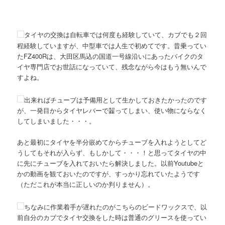
タイヤの交換は自転車では何度も経験していて、カブでも２回
程経験していますが、中型車では人生で初めてです。昔乗ってい
たFZ400Rは、大田区馬込の国道一号線沿いにあったバイクのタ
イヤ専門店でお世話になっていて、残念ながら今はもう無いんで
すよね。
出来ればチューブは予備用として生かしておきたかったのです
が、一発目からタイヤレバーで齧ってしまい、使い物にならなく
してしまいました・・・。
あと最初にタイヤを半分嵌めてからチューブを入れようとしてど
うしてもそれが入らず、もしかして・・・！と思ってタイヤの中
に先にチューブを入れておいたら解決しました。以前Youtubeと
かの動画を観ておいたのですが、すっかり忘れていたようです
（ただこれが本当に正しいのか判りません）。
ちなみに作業着手が遅れたのがこちらのビードワックスで、以
前自分のカブでタイヤ交換をした時は普通のグリースを使ってい