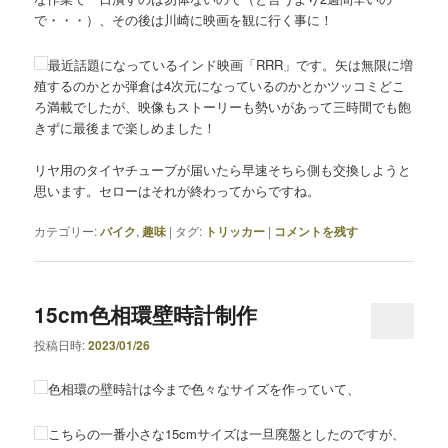
で・・・）、その後は川崎に映画を観に行く事に！
最近話題になっているインド映画「RRR」です。矢は無限に増
殖するのかとか弾倉は4次元になっているのかとかツッコミどこ
ろ満載でしたが、映像もストーリーも勢いがあって三時間でも飽
きずに最後まで楽しめました！
リヤ用のタイヤチューブが届いたら早速そちら側も交換しようと
思います。セローはそれが終わってからですね。
カテゴリー:
バイク
,
趣味
|
タグ:
トリッカー
|
コメントを残す
15cm色相環壁時計制作
投稿日時:
2023/01/26
色相環の壁時計は今まで色々なサイズを作っていて、
こちらの一番小さな15cmサイズは一旦廃盤としたのですが、