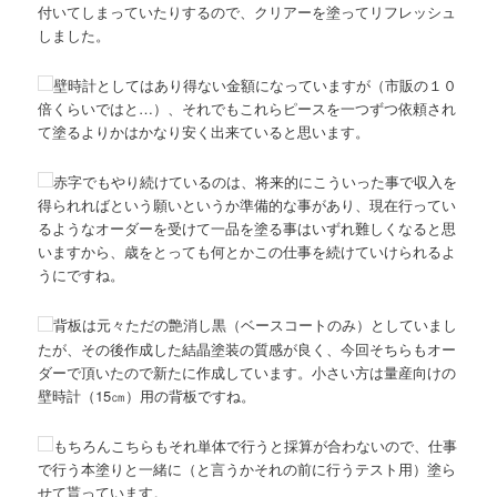
付いてしまっていたりするので、クリアーを塗ってリフレッシュ
しました。
壁時計としてはあり得ない金額になっていますが（市販の１０
倍くらいではと…）、それでもこれらピースを一つずつ依頼され
て塗るよりかはかなり安く出来ていると思います。
赤字でもやり続けているのは、将来的にこういった事で収入を
得られればという願いというか準備的な事があり、現在行ってい
るようなオーダーを受けて一品を塗る事はいずれ難しくなると思
いますから、歳をとっても何とかこの仕事を続けていけられるよ
うにですね。
背板は元々ただの艶消し黒（ベースコートのみ）としていまし
たが、その後作成した結晶塗装の質感が良く、今回そちらもオー
ダーで頂いたので新たに作成しています。小さい方は量産向けの
壁時計（15㎝）用の背板ですね。
もちろんこちらもそれ単体で行うと採算が合わないので、仕事
で行う本塗りと一緒に（と言うかそれの前に行うテスト用）塗ら
せて貰っています。