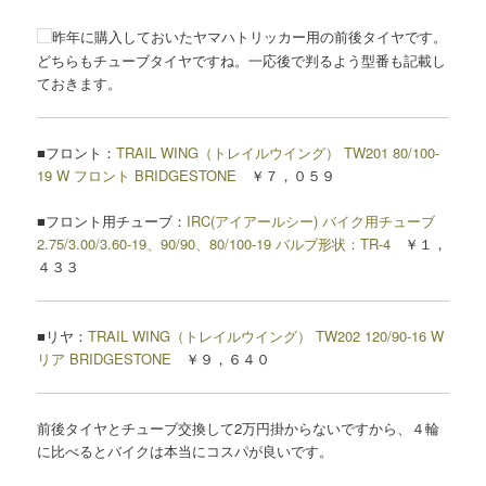
昨年に購入しておいたヤマハトリッカー用の前後タイヤです。
どちらもチューブタイヤですね。一応後で判るよう型番も記載し
ておきます。
■フロント：
TRAIL WING（トレイルウイング） TW201 80/100-
19 W フロント BRIDGESTONE
￥７，０５９
■フロント用チューブ：
IRC(アイアールシー) バイク用チューブ
2.75/3.00/3.60-19、90/90、80/100-19 バルブ形状：TR-4
￥１，
４３３
■リヤ：
TRAIL WING（トレイルウイング） TW202 120/90-16 W
リア BRIDGESTONE
￥９，６４０
前後タイヤとチューブ交換して2万円掛からないですから、４輪
に比べるとバイクは本当にコスパが良いです。