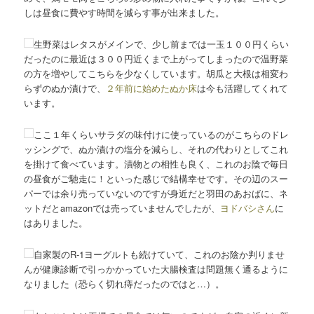
しは昼食に費やす時間を減らす事が出来ました。
生野菜はレタスがメインで、少し前までは一玉１００円くらい
だったのに最近は３００円近くまで上がってしまったので温野菜
の方を増やしてこちらを少なくしています。胡瓜と大根は相変わ
らずのぬか漬けで、
２年前に始めたぬか床
は今も活躍してくれて
います。
ここ１年くらいサラダの味付けに使っているのがこちらのドレ
ッシングで、ぬか漬けの塩分を減らし、それの代わりとしてこれ
を掛けて食べています。漬物との相性も良く、これのお陰で毎日
の昼食がご馳走に！といった感じで結構幸せです。その辺のスー
パーでは余り売っていないのですが身近だと羽田のあおばに、ネ
ットだとamazonでは売っていませんでしたが、
ヨドバシさん
に
はありました。
自家製のR-1ヨーグルトも続けていて、これのお陰か判りませ
んが健康診断で引っかかっていた大腸検査は問題無く通るように
なりました（恐らく切れ痔だったのではと…）。