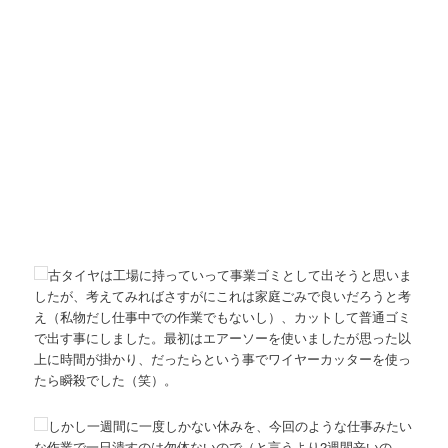
古タイヤは工場に持っていって事業ゴミとして出そうと思いま
したが、考えてみればさすがにこれは家庭ごみで良いだろうと考
え（私物だし仕事中での作業でもないし）、カットして普通ゴミ
で出す事にしました。最初はエアーソーを使いましたが思った以
上に時間が掛かり、だったらという事でワイヤーカッターを使っ
たら瞬殺でした（笑）。
しかし一週間に一度しかない休みを、今回のような仕事みたい
な作業で一日潰すのは勿体ないので（と言うより2週間辛いの