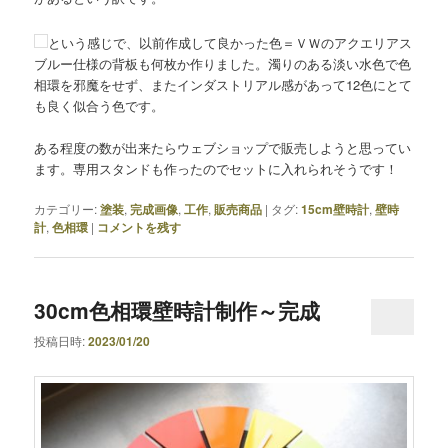
という感じで、以前作成して良かった色＝ＶＷのアクエリアス
ブルー仕様の背板も何枚か作りました。濁りのある淡い水色で色
相環を邪魔をせず、またインダストリアル感があって12色にとて
も良く似合う色です。
ある程度の数が出来たらウェブショップで販売しようと思ってい
ます。専用スタンドも作ったのでセットに入れられそうです！
カテゴリー:
塗装
,
完成画像
,
工作
,
販売商品
|
タグ:
15cm壁時計
,
壁時
計
,
色相環
|
コメントを残す
30cm色相環壁時計制作～完成
投稿日時:
2023/01/20