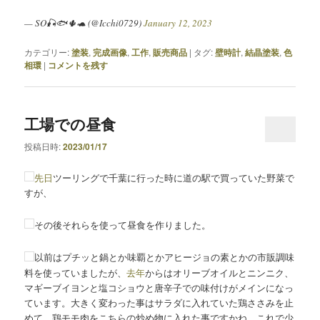
— SO🎣🐟🌵🐢 (@Icchi0729)
January 12, 2023
カテゴリー:
塗装
,
完成画像
,
工作
,
販売商品
|
タグ:
壁時計
,
結晶塗装
,
色
相環
|
コメントを残す
工場での昼食
投稿日時:
2023/01/17
先日
ツーリングで千葉に行った時に道の駅で買っていた野菜で
すが、
その後それらを使って昼食を作りました。
以前はプチッと鍋とか味覇とかアヒージョの素とかの市販調味
料を使っていましたが、
去年
からはオリーブオイルとニンニク、
マギーブイヨンと塩コショウと唐辛子での味付けがメインになっ
ています。大きく変わった事はサラダに入れていた鶏ささみを止
めて、鶏モモ肉をこちらの炒め物に入れた事ですかね。これで少