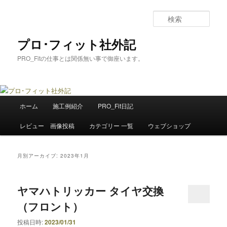
メ
サ
イ
ブ
検
ン
コ
索
コ
ン
プロ･フィット社外記
ン
テ
PRO_Fitの仕事とは関係無い事で御座います。
テ
ン
ン
ツ
ツ
へ
へ
移
メ
移
動
ホーム
施工例紹介
PRO_Fit日記
イ
動
ン
レビュー 画像投稿
カテゴリー 一覧
ウェブショップ
メ
ニ
ュ
月別アーカイブ:
2023年1月
ー
ヤマハトリッカー タイヤ交換
（フロント）
投稿日時:
2023/01/31