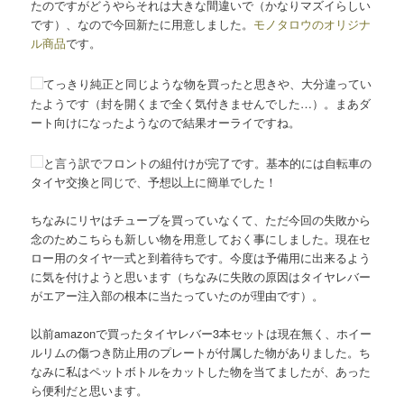
たのですがどうやらそれは大きな間違いで（かなりマズイらしい
です）、なので今回新たに用意しました。
モノタロウのオリジナ
ル商品
です。
てっきり純正と同じような物を買ったと思きや、大分違ってい
たようです（封を開くまで全く気付きませんでした…）。まあダ
ート向けになったようなので結果オーライですね。
と言う訳でフロントの組付けが完了です。基本的には自転車の
タイヤ交換と同じで、予想以上に簡単でした！
ちなみにリヤはチューブを買っていなくて、ただ今回の失敗から
念のためこちらも新しい物を用意しておく事にしました。現在セ
ロー用のタイヤ一式と到着待ちです。今度は予備用に出来るよう
に気を付けようと思います（ちなみに失敗の原因はタイヤレバー
がエアー注入部の根本に当たっていたのが理由です）。
以前amazonで買ったタイヤレバー3本セットは現在無く、ホイー
ルリムの傷つき防止用のプレートが付属した物がありました。ち
なみに私はペットボトルをカットした物を当てましたが、あった
ら便利だと思います。