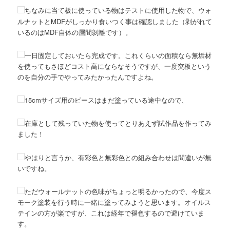
ちなみに当て板に使っている物はテストに使用した物で、ウォ
ルナットとMDFがしっかり食いつく事は確認しました（剥がれて
いるのはMDF自体の層間剝離です）。
一日固定しておいたら完成です。これくらいの面積なら無垢材
を使ってもさほどコスト高にならなそうですが、一度突板という
のを自分の手でやってみたかったんですよね。
15cmサイズ用のピースはまだ塗っている途中なので、
在庫として残っていた物を使ってとりあえず試作品を作ってみ
ました！
やはりと言うか、有彩色と無彩色との組み合わせは間違いが無
いですね。
ただウォールナットの色味がちょっと明るかったので、今度ス
モーク塗装を行う時に一緒に塗ってみようと思います。オイルス
テインの方が楽ですが、これは経年で褪色するので避けていま
す。