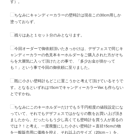
す）。
ちなみにキャンディーカラーの壁時計は現在この30cm用しか
塗っておらず、
残りはあと１セット分のみとなります。
今回オーダーで御依頼頂いたきっかけは、デザフェスで同じキ
ャンディーカラーの色見本キーホルダーをご購入された方がそち
らを大層気に入って頂けたとの事で、「多少お金が掛かって
も！」という事で今回の御依頼に至りました。
既に小さい壁時計もどこに置こうかと考えて頂けているそうで
す。となるといずれは15cmでキャンディーカラーVer.も作らない
とですかね。
ちなみにこのキーホルダーだけでも５千円程度の値段設定にな
っていて、それでもデザフェスではかなりの数をお買い上げ頂き
ましたから、だったらもう少し高くても壁時計を買う人が居るの
では？！と考え、一度廃盤にした小さい壁時計＝直径15cmの物
を一般販売用に価格を抑え、それ以上のサイズ（20cm～）を、