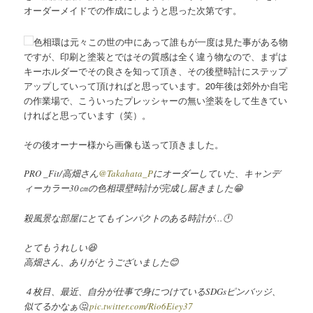
オーダーメイドでの作成にしようと思った次第です。
色相環は元々この世の中にあって誰もが一度は見た事がある物
ですが、印刷と塗装とではその質感は全く違う物なので、まずは
キーホルダーでその良さを知って頂き、その後壁時計にステップ
アップしていって頂ければと思っています。20年後は郊外か自宅
の作業場で、こういったプレッシャーの無い塗装をして生きてい
ければと思っています（笑）。
その後オーナー様から画像も送って頂きました。
PRO _Fit/高畑さん
@Takahata_P
にオーダーしていた、キャンデ
ィーカラー30㎝の色相環壁時計が完成し届きました😁
殺風景な部屋にとてもインパクトのある時計が…🕛
とてもうれしい😆
高畑さん、ありがとうございました😊
４枚目、最近、自分が仕事で身につけているSDGsピンバッジ、
似てるかなぁ🤔
pic.twitter.com/Rio6Eiey37