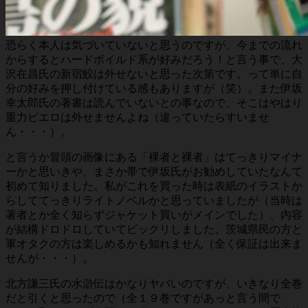
恐らく本人は気づいていないと思うのですが、今までの流れ
からするとハードボイルド系が好みだろう！と言う事で、大
沢在昌氏の新宿鮫は外せないと思った次第です。って単に自
分の好みを押し付けている感もありますが（笑）。また伊坂
幸太郎氏の著書は読んでいないとの事なので、そこはやはり
重力ピエロは外せませんよね（違っていたらすいませ
ん・・・）。
と言うか冒頭の画像にある「裸者と裸者」はてっきりマイナ
ーかと思いきや、まさか帯で伊坂氏がお勧めしていたなんて
初めて知りました。私がこれを買った時は表紙のイラストか
らしててっきりライトノベルかと思っていましたが（当時は
著者とか全く知らずジャケット買いがメインでした）、内容
が結構ドロドロしていてビックリしました。茨城県民の方と
軍オタクの方は楽しめるかも知れません（全く保証は出来ま
せんが・・・）。
北方謙三氏の水滸伝はかなりヤバいのですが、いきなり全巻
だと引くと思ったので（全１９巻ですがあっと言う間で