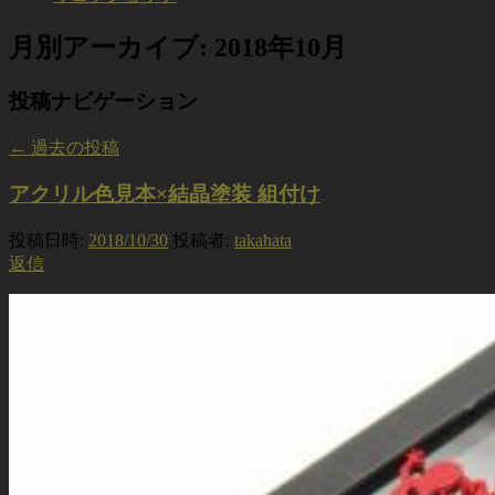
月別アーカイブ:
2018年10月
投稿ナビゲーション
←
過去の投稿
アクリル色見本×結晶塗装 組付け
投稿日時:
2018/10/30
投稿者:
takahata
返信