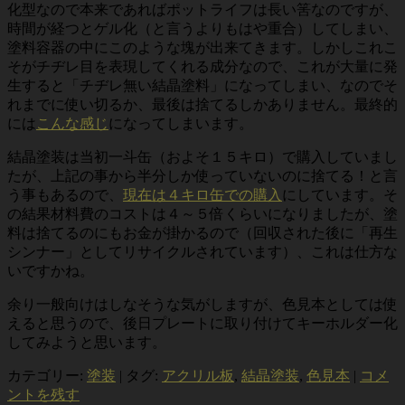
化型なので本来であればポットライフは長い筈なのですが、
時間が経つとゲル化（と言うよりもはや重合）してしまい、
塗料容器の中にこのような塊が出来てきます。しかしこれこ
そがチヂレ目を表現してくれる成分なので、これが大量に発
生すると「チヂレ無い結晶塗料」になってしまい、なのでそ
れまでに使い切るか、最後は捨てるしかありません。最終的
には
こんな感じ
になってしまいます。
結晶塗装は当初一斗缶（およそ１５キロ）で購入していまし
たが、上記の事から半分しか使っていないのに捨てる！と言
う事もあるので、
現在は４キロ缶での購入
にしています。そ
の結果材料費のコストは４～５倍くらいになりましたが、塗
料は捨てるのにもお金が掛かるので（回収された後に「再生
シンナー」としてリサイクルされています）、これは仕方な
いですかね。
余り一般向けはしなそうな気がしますが、色見本としては使
えると思うので、後日プレートに取り付けてキーホルダー化
してみようと思います。
カテゴリー:
塗装
|
タグ:
アクリル板
,
結晶塗装
,
色見本
|
コメ
ントを残す