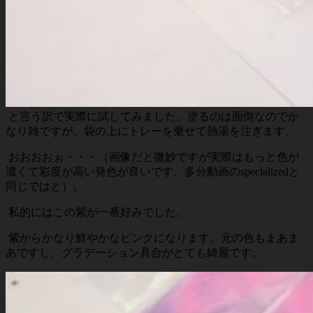
と言う訳で実際に試してみました。塗るのは面倒なのでか
なり雑ですが、袋の上にトレーを乗せて熱湯を注ぎます。
おおおおぉ・・・（画像だと微妙ですが実際はもっと色が
濃くて彩度が高い発色が良いです。多分動画のspecializedと
同じではと）。
私的にはこの紫が一番好みでした。
紫からかなり鮮やかなピンクになります。元の色もまあま
あですし、グラデーション具合がとても綺麗です。