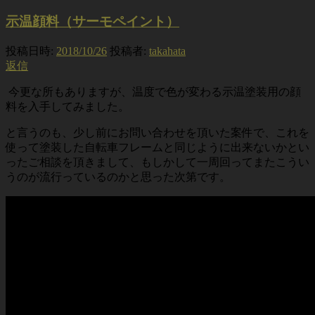
示温顔料（サーモペイント）
投稿日時:
2018/10/26
投稿者:
takahata
返信
今更な所もありますが、温度で色が変わる示温塗装用の顔
料を入手してみました。
と言うのも、少し前にお問い合わせを頂いた案件で、これを
使って塗装した自転車フレームと同じように出来ないかとい
ったご相談を頂きまして、もしかして一周回ってまたこうい
うのが流行っているのかと思った次第です。