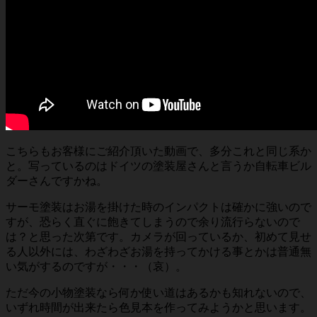
こちらもお客様にご紹介頂いた動画で、多分これと同じ系か
と。写っているのはドイツの塗装屋さんと言うか自転車ビル
ダーさんですかね。
サーモ塗装はお湯を掛けた時のインパクトは確かに強いので
すが、恐らく直ぐに飽きてしまうので余り流行らないので
は？と思った次第です。カメラが回っているか、初めて見せ
る人以外には、わざわざお湯を持ってかける事とかは普通無
い気がするのですが・・・（哀）。
ただ今の小物塗装なら何か使い道はあるかも知れないので、
いずれ時間が出来たら色見本を作ってみようかと思います。