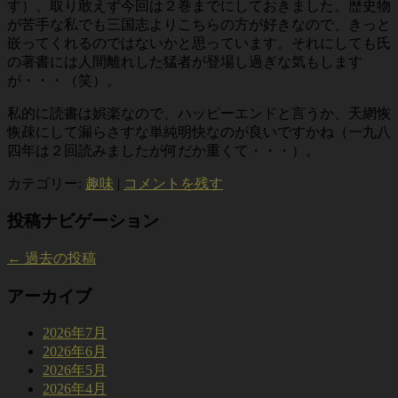
す）、取り敢えず今回は２巻までにしておきました。歴史物
が苦手な私でも三国志よりこちらの方が好きなので、きっと
嵌ってくれるのではないかと思っています。それにしても氏
の著書には人間離れした猛者が登場し過ぎな気もします
が・・・（笑）。
私的に読書は娯楽なので、ハッピーエンドと言うか、天網恢
恢疎にして漏らさすな単純明快なのが良いですかね（一九八
四年は２回読みましたが何だか重くて・・・）。
カテゴリー:
趣味
|
コメントを残す
投稿ナビゲーション
←
過去の投稿
アーカイブ
2026年7月
2026年6月
2026年5月
2026年4月