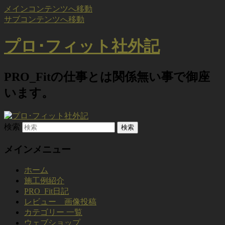
メインコンテンツへ移動
サブコンテンツへ移動
プロ･フィット社外記
PRO_Fitの仕事とは関係無い事で御座
います。
検索
メインメニュー
ホーム
施工例紹介
PRO_Fit日記
レビュー 画像投稿
カテゴリー 一覧
ウェブショップ