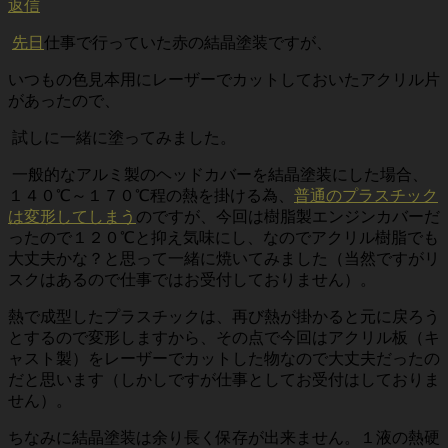
返信
先日
仕事で行っていた赤の結晶塗装ですが、
いつもの色見本用にレーザーでカットしておいたアクリル片
があったので、
試しに一緒に塗ってみました。
一般的なアルミ製のヘッドカバーを結晶塗装にした場合、
１４０℃～１７０℃程の熱を掛ける為、
普通のプラスチック
は変形してしまう
のですが、今回は樹脂製エンジンカバーだ
ったので１２０℃と抑え気味にし、なのでアクリル樹脂でも
大丈夫かな？と思って一緒に焼いてみました（当然ですがリ
スクはあるので仕事ではお受付しておりません）。
熱で成型したプラスチックは、再び熱が掛かると元に戻ろう
とするので変形しますから、その点で今回はアクリル板（キ
ャスト製）をレーザーでカットした物なので大丈夫だったの
だと思います（しかしですが仕事としてお受付はしておりま
せん）。
ちなみに結晶塗装は余り長く保存が出来ません。１液の熱硬