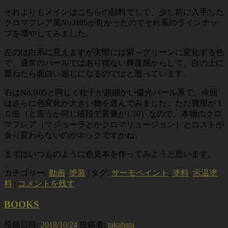
それよりもメインはこちらの顔料でして、少し前に入手した
クロマフレア風No.H05が良かったのでそれ系のラインナッ
プを増やしてみました。
左のは白系に見えますが実際には紫～グリーンに変化する色
で、通常のパールではあり得ない輝度感からして、白の上に
重ねたら面白い感じになるのではと思っています。
右はNo.H05と同じく粒子が超細かい偏光パール系で、今回
はさらに色変化が大きい物を選んでみました。ただ費用が１
０倍（と言うか同じ値段で質量が1/10）なので、本物のクロ
マフレア（マジョーラとかクロマリュージョン）とコストが
余り変わらないのがネックですかね。
まずはいつものように色見本を作ってみようと思います。
カテゴリー:
動画
,
塗装
|
タグ:
サーモペイント
,
塗料
,
示温塗
料
|
コメントを残す
BOOKS
投稿日時:
2018/10/24
投稿者:
takahata