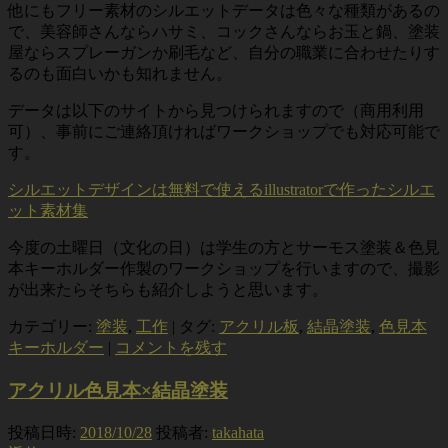
他にもフリー素材のシルエットデータは色々な種類があるの
で、美容師さんならハサミ、コックさんならお玉と鍋、塗装
屋ならスプレーガンか刷毛など、自分の職業に合わせたりす
るのも面白いかも知れません。
データは以下のサイトから見つけられますので（商用利用
可）、事前にご連絡頂ければワークショップでも対応可能で
す。
シルエットデザインは無料で使えるillustratorで作ったシルエ
ット素材集
今度の土曜日（文化の日）は学生の方とサーモス塗装＆色見
本キーホルダー作製のワークショップを行いますので、撮影
が出来たらそちらも紹介しようと思います。
カテゴリー:
塗装
,
工作
|
タグ:
アクリル板
,
結晶塗装
,
色見本
キーホルダー
|
コメントを残す
アクリル色見本×結晶塗装
投稿日時:
2018/10/28
投稿者:
takahata