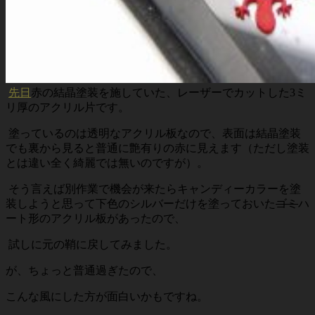
先日
赤の結晶塗装を施していた、レーザーでカットした3ミ
リ厚のアクリル片です。
塗っているのは透明なアクリル板なので、表面は結晶塗装
でも裏から見ると普通に艶有りの赤に見えます（ただし塗装
とは違い全く綺麗では無いのですが）。
そう言えば別作業で機会が来たらキャンディーカラーを塗
装しようと思って下色のシルバーだけを塗っておいた
ゴミ
ハ
ート形のアクリル板があったので、
試しに元の鞘に戻してみました。
が、ちょっと普通過ぎたので、
こんな風にした方が面白いかもですね。