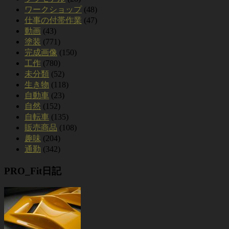
ワークショップ
(48)
仕事の付帯作業
(47)
動画
(43)
塗装
(771)
完成画像
(150)
工作
(780)
未分類
(52)
生き物
(118)
自動車
(23)
自然
(152)
自転車
(135)
販売商品
(108)
趣味
(204)
通勤
(342)
PRO_Fit日記