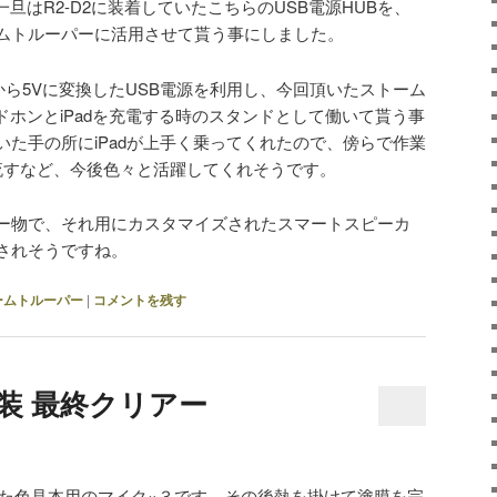
旦はR2-D2に装着していたこちらのUSB電源HUBを、
ムトルーパーに活用させて貰う事にしました。
から5Vに変換したUSB電源を利用し、今回頂いたストーム
hヘッドホンとiPadを充電する時のスタンドとして働いて貰う事
た手の所にiPadが上手く乗ってくれたので、傍らで作業
画を流すなど、今後色々と活躍してくれそうです。
ー物で、それ用にカスタマイズされたスマートスピーカ
されそうですね。
ームトルーパー
|
コメントを残す
装 最終クリアー
た色見本用のマイク×３です。その後熱を掛けて塗膜を完