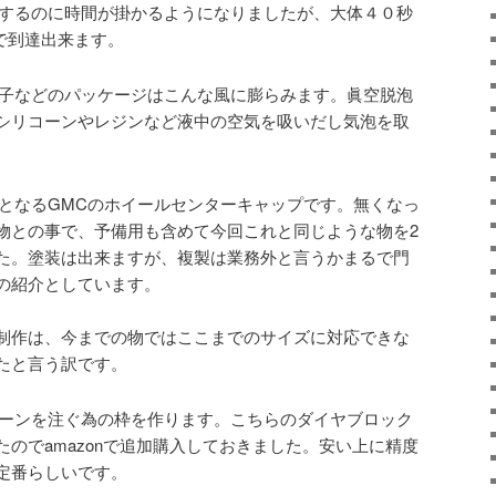
するのに時間が掛かるようになりましたが、大体４０秒
まで到達出来ます。
子などのパッケージはこんな風に膨らみます。眞空脱泡
シリコーンやレジンなど液中の空気を吸いだし気泡を取
となるGMCのホイールセンターキャップです。無くなっ
物との事で、予備用も含めて今回これと同じような物を2
た。塗装は出来ますが、複製は業務外と言うかまるで門
の紹介としています。
制作は、今までの物ではここまでのサイズに対応できな
たと言う訳です。
ーンを注ぐ為の枠を作ります。こちらのダイヤブロック
のでamazonで追加購入しておきました。安い上に精度
定番らしいです。