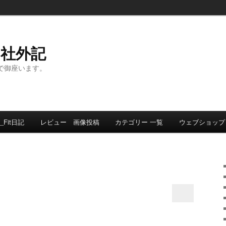
ト社外記
事で御座います。
_Fit日記
レビュー 画像投稿
カテゴリー 一覧
ウェブショップ