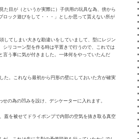
見た目が（というか実際に）子供用の玩具な為、傍から
ブロック遊びをして・・・」としか思って貰えない所が
頭してしまい大きな勘違いをしていまして、型にレジン
、シリコーン型を作る時は平置きで行うので、これでは
と言う事に気が付きました。一体何をやっていたんだ
した。これなら最初から円形の壁にしておいた方が確実
わせの為の凹みを設け、デシケーターに入れます。
、蓋を被せてドライポンプで内部の空気を抜き取る真空
んが、これは先に主剤の予備脱泡を行っていたからでし