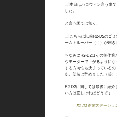
本日はハロウィン言う事で
した。
と言う訳では無く、
こちらは以前R2-D2のゴ
ームトルーパー（！）が届き
ちなみにR2-D2はその後作
ウモーターで上がるようにな
する方向性も決まっているの
あ、塗装は辞めました（笑）
R2-D2に関しては最後に紹
い方は宜しければどうぞ↓
R2-D2充電ステーション