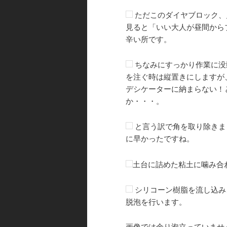
ただこのダイヤブロック、
見ると「いい大人が昼間から
辛い所です。
ちなみにすっかり作業に没
を注ぐ時は縦置きにしますが
デシケーターに納まらない！
か・・・。
と言う訳で角を取り除きま
に早かったですね。
土台に詰めた粘土に噛み合
シリコーン樹脂を流し込み
脱泡を行います。
画像では余り泡立っていませ