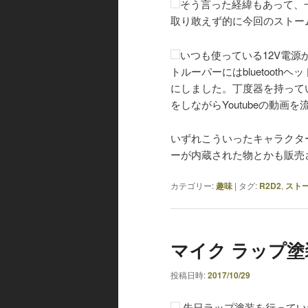
そう言った経緯もあって、一
取り敢えず的に今回のストー
いつも使っている12V電源
トルーパーにはbluetoot
にしました。丁度器を持ってい
をしながらYoutubeの動
いずれこういったキャラクタ
ーが内蔵された物とかも販売
カテゴリー:
趣味
|
タグ:
R2D2
,
スト
マイク ラップ塗
投稿日時:
2017/10/29
先日ラップ塗装を行ってい