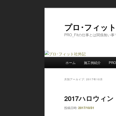
メ
サ
イ
ブ
ン
コ
プロ･フィッ
コ
ン
PRO_Fitの仕事とは関係無い
ン
テ
テ
ン
ン
ツ
ツ
へ
メ
へ
移
ホーム
施工例紹介
PRO
イ
移
動
ン
動
メ
月別アーカイブ:
2017年10月
ニ
ュ
2017ハロウィン
ー
投稿日時:
2017/10/31