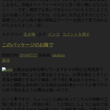
しません。勿論オートフォーカスなど全く使い物にもならな
く・・・です。偶然でも良いですからいつかもう少しまとも
なのを撮ってみたいですね。ちなみに今日はさすがにひどい
猛暑でしたから鳥小屋の掃除はクーラーを掛けて皆で涼みな
がらとなりました（笑）。
カテゴリー:
生き物
|
タグ:
インコ
|
コメントを残す
このパッケージのお陰で
投稿日時:
2014/07/27
投稿者:
takahata
返信
お酒はほぼ毎日嗜んでいますがその殆どは発泡酒で、
しかも外で吞むような事はありません。お酒を飲むとすぐに
意識が朦朧とするので滅多に外で吞む事はありませんし、そ
もそも通勤も含め外に出る場合は自転車かバイクか車ですか
ら外で吞めるような機会は無いのです。
という事ですが、ちょっとした縁があってこちらの焼酎が工
場に届きまして（何故か笑）、ただ前記したように会社で吞
む訳にも行きませんから何とかして自転車で持って帰ろうと