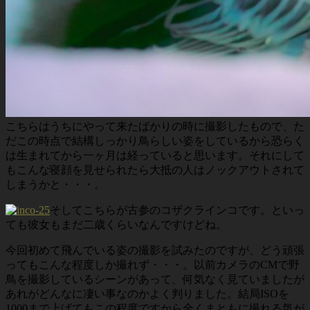
こちらはうちにやって来たばかりの時に撮影したもので、た
だこの時点で結構しっかり鳥らしい姿をしているから恐らく
は生まれてから一ヶ月は経っていると思います。それにして
もこんな寝顔を見せられたら大抵の人はノックアウトされて
しまうかと・・・。
そしてこちらが古参のコザクラインコです。といっ
ても彼女もまだ二歳くらいなんですけどね。
今回初めて飛んでいる姿の撮影を試みたのですが、どう頑張
ってもこんな程度しか撮れず・・・。以前カメラのCMで野
鳥を撮影しているシーンがあって、何気なく見ていましたが
あれがどんなに凄い事なのかよく判りました。結局ISOを
1000まで上げてもこの程度ですから全くまともに撮れる気が