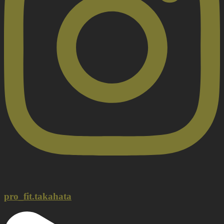
pro_fit.takahata