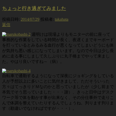
ちょっと行き過ぎてみました
投稿日時:
2014/07/29
投稿者:
takahata
返信
週明けは現場よりもモニターの前に座って
事務的な作業をしている時間が長く、夜遅くまでキーボード
を打っているとみるみる血行が悪くなってしまいどうにも体
が気持ち悪い感じになってしまいます。なので今日は少し長
めに走る事にしまして久しぶりに丸子橋までやって来まし
た。やはり良いですね～（病）。
自転車で通勤するようになって深夜にジョギングをしている
人が予想以上に多いことに気付きまして、ただそういった
方々はてっきりドＭなのかと思っていましたが（少し前まで
本気でそう思っていました・・・謝）、きっと日中はデスク
ワーク等で体を動かす事が出来なく、その分仕事外で走りこ
んで体調を整えていたりするんでしょうね。判ります判りま
す（勘違いでなければですが・・・）。