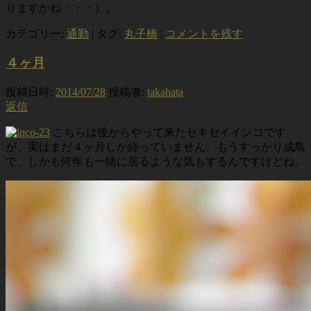
りますかね・・・）。
カテゴリー:
通勤
|
タグ:
丸子橋
|
コメントを残す
４ヶ月
投稿日時:
2014/07/28
投稿者:
takahata
返信
こちらは後からやって来たセキセイインコです
が、実はまだ４ヶ月しか経っていません。もうすっかり成鳥
で、しかも何年も一緒に居るような気もするんですけどね。