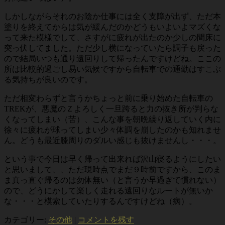
しかしながらそれのお陰か仕事には全く支障が出ず、ただ本
塗りを終えてからは気が緩んだのかどうもいよいよマズくな
って来た模様でして、さすがに疲れが出たのか少しの間床に
突っ伏してました。ただ少し横になっていたら調子も戻った
ので結局いつも通り遠回りして帰ったんですけどね。ここの
所は比較的過ごし易い気候ですから自転車での通勤はすこぶ
る気持ちが良いのです。
ただ相変わらずと言うかちょっと前に乗り始めた自転車の
TREKが、悪魔のＺよろしく一旦跨ると力の抜き所が判らな
くなってしまい（苦）、こんな事を朝晩繰り返していく内に
徐々に疲れが球ってしまい少々体調を崩したのかも知れませ
ん。どうも最近膝周りのダルい感じも抜けませんし・・・。
という事で今日は早く帰って出来れば沢山寝るようにしたい
と思いまして、、ただ現時点でまだ９時前ですから、このま
ま真っ直ぐ帰るのは勿体無い（と言うか早過ぎて慣れない）
ので、どうにかして楽しく走れる遠回りなルートが無いか
な・・・と模索していたりするんですけどね（病）。
カテゴリー:
その他
|
コメントを残す