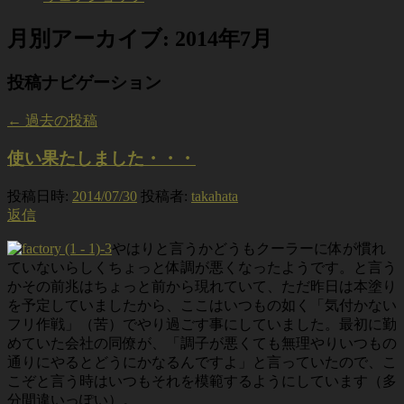
月別アーカイブ:
2014年7月
投稿ナビゲーション
←
過去の投稿
使い果たしました・・・
投稿日時:
2014/07/30
投稿者:
takahata
返信
やはりと言うかどうもクーラーに体が慣れ
ていないらしくちょっと体調が悪くなったようです。と言う
かその前兆はちょっと前から現れていて、ただ昨日は本塗り
を予定していましたから、ここはいつもの如く「気付かない
フリ作戦」（苦）でやり過ごす事にしていました。最初に勤
めていた会社の同僚が、「調子が悪くても無理やりいつもの
通りにやるとどうにかなるんですよ」と言っていたので、こ
こぞと言う時はいつもそれを模範するようにしています（多
分間違いっぽい）。