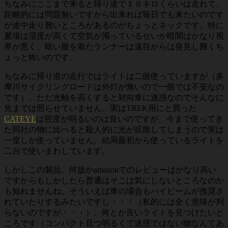
ちなみにここまで来ると帰り道で１８キロくらいは走れて、
距離的には問題無いですから出来れば毎日でも来たいのです
が途中走り難いところがあるのがちょっとネックです。特に
夏場は湿度が高くて空気が濁っているせいか暗闇はかなり視
界が悪く、暗い服を着たランナーは遠目からは発見し難くち
ょっと怖いのです。
ちなみに帰り道の走行ではライトは二個使っていますが（多
摩川サイクリングロードは外灯が無いので一個では不安なの
です）、ただ光軸を高くすると対向車に迷惑なのでそんなに
先までは照らせていません。実はTREK用にと買った
CATEYE
は照度が明るいのは良いのですが、今まで使ってき
た同社の物に比べると殺人的に光が拡散してしまうので実は
一度しか使っていません。結局最初から使っているライトを
二台で使いまわしています。
しかしこの製品、何故かamazonでのレビューはかなり高い
ですからもしかしたら普通はそこは気にしないところなのか
も知れませんね。そういえば車の場合もハイビームが推奨さ
れていたりするみたいですし・・・（私的には全く意味が判
らないのですが・・・）。何とか良いライトを見つけたいと
ころです（コンパクト且つ明るくて迷惑ではない物なんてあ