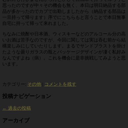
思ったのですが中々その機会も無く、本日は明日納品する部
品が多かったのでカブで出勤しましたから（納品する部品は
一旦持って帰ります）序でにこちらもと言うことで本日無事
自宅に持って帰って来れました。
ちなみに焼酎や日本酒、ウィスキーなどのアルコール分の高
いお酒は苦手なのですが、今回に関しては実は吞む前から結
構楽しみにしていたりします。まるでサンドブラストを掛け
たような曇りガラスの瓶とパッケージデザインが凄く私好み
なんですよね（病）。これを機会に是非挑戦してみようと思
います。
カテゴリー:
その他
|
コメントを残す
投稿ナビゲーション
←
過去の投稿
アーカイブ