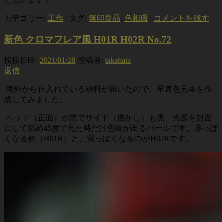
カテゴリー:
工作
|
タグ:
無印良品
,
色相環
|
コメントを残す
新色 クロマフレア風 H01R H02R No.72
投稿日時:
2021/01/28
投稿者:
takahata
返信
海外から仕入れている顔料が届いたので、早速色見本を作
成してみました。
ヘッド（正面）が黒でサイド（透かし）も黒、光源を対面
にして斜め45度で見た時だけ色味が出るパールです。赤っぽ
くなる色（H01R）と、紫っぽくなるのがH02Rです。