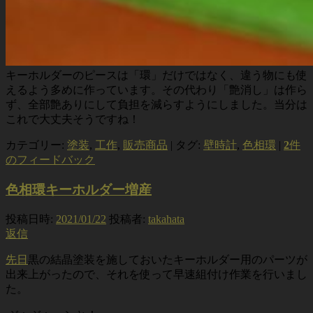
キーホルダーのピースは「環」だけではなく、違う物にも使
えるよう多めに作っています。その代わり「艶消し」は作ら
ず、全部艶ありにして負担を減らすようにしました。当分は
これで大丈夫そうですね！
カテゴリー:
塗装
,
工作
,
販売商品
|
タグ:
壁時計
,
色相環
|
2
件
のフィードバック
色相環キーホルダー増産
投稿日時:
2021/01/22
投稿者:
takahata
返信
先日
黒の結晶塗装を施しておいたキーホルダー用のパーツが
出来上がったので、それを使って早速組付け作業を行いまし
た。