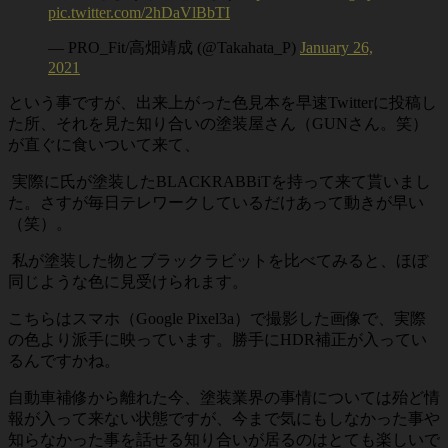
pic.twitter.com/2hDaVlBbTI
— PRO_Fit/高畑靖成 (@Takahata_P)
January 26,
2021
という事ですが、出来上がった色見本を早速Twitterに投稿し
た所、それを見た知り合いの塗装屋さん（GUNさん。笑）
が直ぐに食いついて来て、
実際に氏が塗装したBLACKRABBiTを持って来て貰いまし
た。さすが毎日テレワークしているだけあって動きが早い
（笑）。
私が塗装した物とブラックラビットを比べてみると、ほぼ
同じような色に見受けられます。
こちらはスマホ（Google Pixel3a）で撮影した画像で、実際
の色より派手に映っています。勝手にHDR補正が入ってい
るんですかね。
自動車補修から離れた今、塗装業界の事情については殆ど情
報が入って来ない状態ですが、今まで気にもしなかった事や
知らなかった事を話せる知り合いが居るのはとても楽しいで