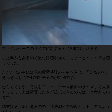
ファイルケースのサイズに対すると色相環は小さ過ぎ、
また厚みもあるので後付け感が強く、ちょっとイマイチな感
じでした。
ただこれの中には色相環壁時計の素材を入れる予定なので、
それぞれを色で識別出来るのが便利です。
恐らくですが、背板をファイルケース前面のサイズまで大き
くしてしまえば野暮ったさが払拭できるのでは、と考えてい
ます。
端材はまだ沢山あるので、寸法測って今度カットしてみよう
と思います！