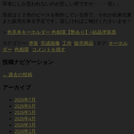
罪者にしか思われないのが悲しい所ですが・・・笑）。
現在は１２色のピースを制作している所で、それが出来次第
また販売出来る予定です。宜しければご検討くださいませ！
＞
色見本キーホルダー 色相環【艶あり】+結晶塗装黒
カテゴリー:
塗装
,
完成画像
,
工作
,
販売商品
|
タグ:
キーホル
ダー
,
色相環
|
コメントを残す
投稿ナビゲーション
←
過去の投稿
アーカイブ
2026年7月
2026年6月
2026年5月
2026年4月
2026年3月
2026年2月