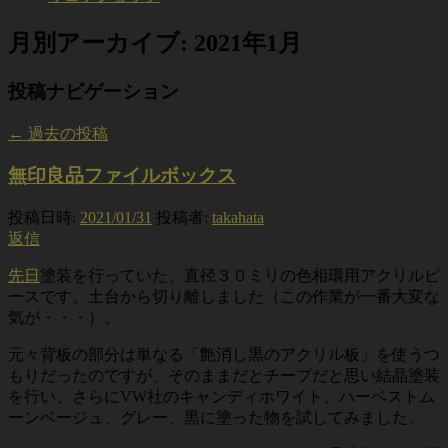
月別アーカイブ:
2021年1月
投稿ナビゲーション
←
過去の投稿
無印良品ファイルボックス
投稿日時:
2021/01/31
投稿者:
takahata
返信
先日
塗装を行っていた、直径３０ミリの色相環用アクリルピ
ースです。土台から切り離しました（この作業が一番大変な
気が・・・）。
元々背板の部分は単なる「艶消し黒のアクリル板」を使うつ
もりだったのですが、そのままだとチープだと思い結晶塗装
を行い、さらにVW社のキャンディホワイト、ハーベストム
ーンベージュ、グレー、黒に塗った物を試してみました。