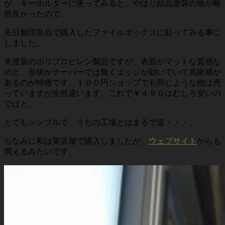
が、キーホルダーに使ってみると、やはり結晶塗装の物が断
然良かったので、
先日無印良品で購入したファイルボックスに貼ってみる事に
しました。
未塗装のポリプロピレン製品ですが、表面がマットな質感な
のと、形状がテーパーでは無くエッジが効いていて高級感が
あるのが特徴です。１００円ショップでも同じような物は売
っていますが全然違います。これで￥４９０はむしろ安いの
ではと。
とてもシンプルで、うちの工場とはまるで逆・・・。
ちなみに私は実店舗で購入しましたが、
ウェブサイト
からも
買えるみたいです。