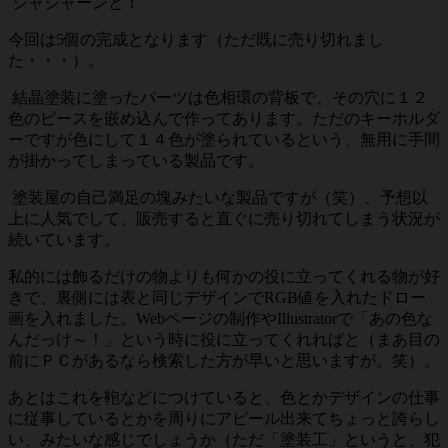
ジャジャーンと！
今回は5個の完成となります（ただ既に売り切れまし
た・・・）。
結晶塗装に塗ったパーツは色相環の背板で、その穴に１２
色のピースを嵌め込んで作ってあります。ただのキーホルダ
ーですが色にして１４色が塗られているという、無用に手間
が掛かってしまっている製品です。
塗装屋の自己満足の塊みたいな製品ですが（笑）、予想以
上に人気でして、販売すると直ぐに売り切れてしまう状況が
続いています。
私的には飾るだけの物よりも何かの役に立ってくれる物が好
きで、裏側には表と同じデザインでRGB値を入れたドロー
画を入れました。Webページの制作やIllustratorで「あの色な
んだっけ～！」という時に役に立ってくれればと（まあ目の
前にＰＣがあるなら検索した方が早いと思いますが。笑）。
あとはこれを鞄などにつけていると、色とかデザインの仕事
に従事しているとかを周りにアピール出来てちょっと誇らし
い、みたいな感じでしょうか（ただ「塗装工」というと、犯