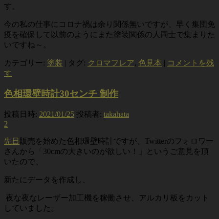
す。
今の私の仕事にコロナ禍は余り関係無いですが、早く集団免
疫を確保して以前のようにまた塗装関係の人同士で集まりた
いですね～。
カテゴリー:
塗装
|
タグ:
クロマフレア
,
色見本
|
コメントを残
す
色相環壁時計30センチ 制作
投稿日時:
2021/01/25
投稿者:
takahata
2
先日
販売を始めた色相環壁時計ですが、Twitterのフォロワー
さんから「30cmの大きいのが欲しい！」というご意見を頂
いたので、
新たにデータを作成し、
夜な夜なレーザー加工機を稼働させ、アルカリ板をカット
していました。