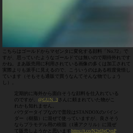
こちらはゴールドからマゼンタに変化する顔料「No.72」で
すが、思っていたようなゴールドでは無いので期待外れです
かね。まあ販売用に利用されている画像の多くは加工されて
実際よりも派手に見えるので、こういうのはある程度覚悟し
ています（そもそも通販で買うなんてそんな物でしょう
し）。
定期的に海外から面白そうな顔料を仕入れている
のですが、
@GUN_3
さんに頼まれていた物がこ
れかも知れません。
パウダータイプなので普段はSTANDOXのバイン
ダー（樹脂）に混ぜて使っていますが、良さそう
ならプラモデル用の樹脂（1液アクリル）に混ぜ
て販売しようかと思います
https://t.co/N2rdJgCynP