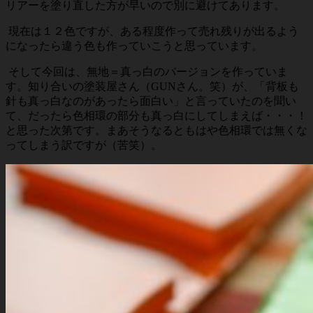
リアーを塗り直した方が早いので別に避けてあります。
現在は１２色ですが、ある程度作って売れ残りが出るよう
になったら違う色も作っていこうと思っています。
そして今回は、無地＝真っ白のバージョンを作っていま
す。知り合いの塗装屋さん（GUNさん。笑）が、「背板も
針も真っ白なのがあったら面白い」と言っていたのを聞い
て、だったら色相環の部分も真っ白にしてしまえば・・・！
と思った次第です。まあそうなるともはや色相環では無くな
ってしまう訳ですが（苦笑）。