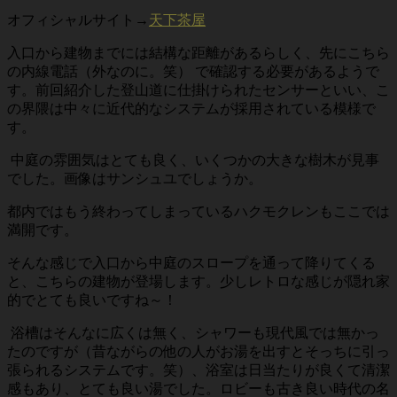
オフィシャルサイト→
天下茶屋
入口から建物までには結構な距離があるらしく、先にこちら
の内線電話（外なのに。笑） で確認する必要があるようで
す。前回紹介した登山道に仕掛けられたセンサーといい、こ
の界隈は中々に近代的なシステムが採用されている模様で
す。
中庭の雰囲気はとても良く、いくつかの大きな樹木が見事
でした。画像はサンシュユでしょうか。
都内ではもう終わってしまっているハクモクレンもここでは
満開です。
そんな感じで入口から中庭のスロープを通って降りてくる
と、こちらの建物が登場します。少しレトロな感じが隠れ家
的でとても良いですね～！
浴槽はそんなに広くは無く、シャワーも現代風では無かっ
たのですが（昔ながらの他の人がお湯を出すとそっちに引っ
張られるシステムです。笑）、浴室は日当たりが良くて清潔
感もあり、とても良い湯でした。ロビーも古き良い時代の名