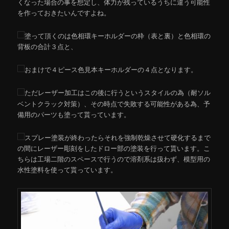
くなった場合の事を想定し、体力が残っているうちに違う可能性
を作っておきたいんですよね。
塗って頂くのは色相環キーホルダーの枠（表と裏）と色相環の
背板の合計３点と、
おまけで４ピース色見本キーホルダーの４点となります。
ただレーザー加工はこの後に行うというスタイルの為（耐ソル
ベントクラック対策）、その時点で失敗する可能性がある為、予
備用のパーツも塗って貰っています。
スプレー塗装が終わったらそれを強制乾燥させて硬化するまで
の間にレーザー彫刻をしたドロー部の塗装を行って貰います。こ
ちらは工場二階のスペースで行うので溶剤系は扱わず、模型用の
水性塗料を使って貰っています。