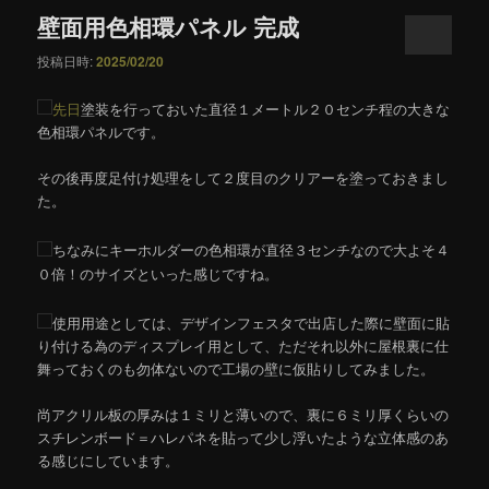
壁面用色相環パネル 完成
投稿日時:
2025/02/20
先日
塗装を行っておいた直径１メートル２０センチ程の大きな
色相環パネルです。
その後再度足付け処理をして２度目のクリアーを塗っておきまし
た。
ちなみにキーホルダーの色相環が直径３センチなので大よそ４
０倍！のサイズといった感じですね。
使用用途としては、デザインフェスタで出店した際に壁面に貼
り付ける為のディスプレイ用として、ただそれ以外に屋根裏に仕
舞っておくのも勿体ないので工場の壁に仮貼りしてみました。
尚アクリル板の厚みは１ミリと薄いので、裏に６ミリ厚くらいの
スチレンボード＝ハレパネを貼って少し浮いたような立体感のあ
る感じにしています。