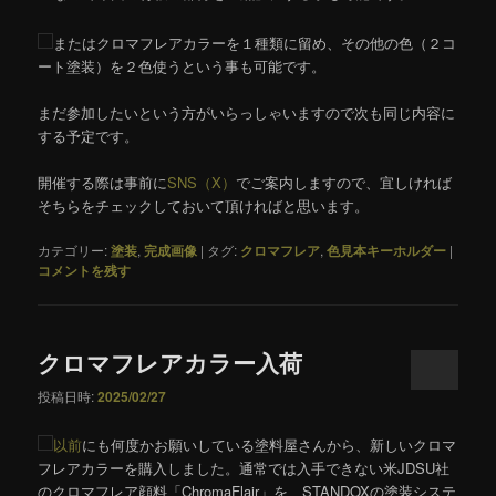
またはクロマフレアカラーを１種類に留め、その他の色（２コ
ート塗装）を２色使うという事も可能です。
まだ参加したいという方がいらっしゃいますので次も同じ内容に
する予定です。
開催する際は事前に
SNS（X）
でご案内しますので、宜しければ
そちらをチェックしておいて頂ければと思います。
カテゴリー:
塗装
,
完成画像
|
タグ:
クロマフレア
,
色見本キーホルダー
|
コメントを残す
クロマフレアカラー入荷
投稿日時:
2025/02/27
以前
にも何度かお願いしている塗料屋さんから、新しいクロマ
フレアカラーを購入しました。通常では入手できない米JDSU社
のクロマフレア顔料「ChromaFlair」を、STANDOXの塗装システ