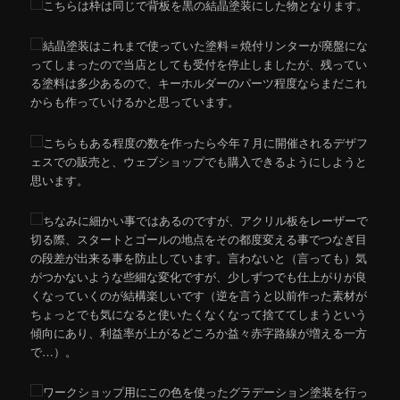
こちらは枠は同じで背板を黒の結晶塗装にした物となります。
結晶塗装はこれまで使っていた塗料＝焼付リンターが廃盤にな
ってしまったので当店としても受付を停止しましたが、残ってい
る塗料は多少あるので、キーホルダーのパーツ程度ならまだこれ
からも作っていけるかと思っています。
こちらもある程度の数を作ったら今年７月に開催されるデザフ
ェスでの販売と、ウェブショップでも購入できるようにしようと
思います。
ちなみに細かい事ではあるのですが、アクリル板をレーザーで
切る際、スタートとゴールの地点をその都度変える事でつなぎ目
の段差が出来る事を防止しています。言わないと（言っても）気
がつかないような些細な変化ですが、少しずつでも仕上がりが良
くなっていくのが結構楽しいです（逆を言うと以前作った素材が
ちょっとでも気になると使いたくなくなって捨ててしまうという
傾向にあり、利益率が上がるどころか益々赤字路線が増える一方
で…）。
ワークショップ用にこの色を使ったグラデーション塗装を行っ