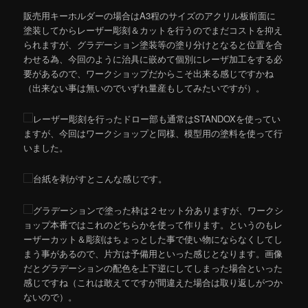
販売用キーホルダーの場合はA3程のサイズのアクリル板前面に
塗装してからレーザー彫刻＆カットを行うのでまだコストを抑え
られますが、グラデーション塗装等の塗り分けとなると位置を合
わせる為、今回のように治具に嵌めて個別にレーザ加工をする必
要があるので、ワークショップだからこそ出来る感じですかね
（出来ない事は無いのでいずれ量産もしてみたいですが）。
レーザー彫刻を行ったドロー部も通常はSTANDOXを使ってい
ますが、今回はワークショップと同様、模型用の塗料を使って行
いました。
台紙を剥がすとこんな感じです。
グラデーションで塗った枠は２セット分ありますが、ワークシ
ョップ本番ではこれのどちらかを使って作ります。というのもレ
ーザーカット＆彫刻はちょっとした事で使い物にならなくしてし
まう事があるので、片方は予備用といった感じとなります。画像
だとグラデーションの配色を上下逆にしてしまった場合といった
感じですね（これは敢えてですが間違えた場合は取り返しがつか
ないので）。