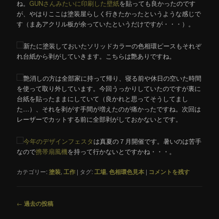
ね。
GUNさんみたいに印刷した壁紙
を貼っても良かったのです
が、やはりここは塗装屋らしく行きたかったというような感じで
す（まあアクリル板が余っていたというだけですが・・・）。
新たに塗装しておいたソリッドカラーの色相環ピースもそれぞ
れ台紙から剥がしていきます。こちらは艶ありですね。
艶消しの方は全部家に持って帰り、寝る前や休日の空いた時間
を使って取り外しています。今回うっかりしていたのですが裏に
台紙を貼ったままにしていて（良かれと思ってそうしてまし
た…）、それを剥がす手間が増えたのが痛かったですね。次回は
レーザーでカットする前に全部剥がしておかないとです。
今年のデザインフェスタ
は真夏の７月開催です。暑いのは苦手
なので
携帯扇風機
を持って行かないとですかね・・・。
カテゴリー:
塗装
,
工作
|
タグ:
工場
,
色相環色見本
|
コメントを残す
投
←
過去の投稿
稿