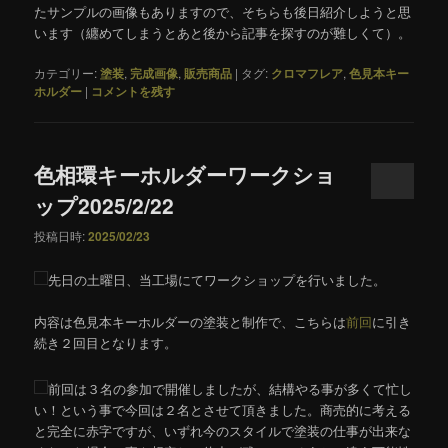
たサンプルの画像もありますので、そちらも後日紹介しようと思
います（纏めてしまうとあと後から記事を探すのが難しくて）。
カテゴリー:
塗装
,
完成画像
,
販売商品
|
タグ:
クロマフレア
,
色見本キー
ホルダー
|
コメントを残す
色相環キーホルダーワークショ
ップ2025/2/22
投稿日時:
2025/02/23
先日の土曜日、当工場にてワークショップを行いました。
内容は色見本キーホルダーの塗装と制作で、こちらは
前回
に引き
続き２回目となります。
前回は３名の参加で開催しましたが、結構やる事が多くて忙し
い！という事で今回は２名とさせて頂きました。商売的に考える
と完全に赤字ですが、いずれ今のスタイルで塗装の仕事が出来な