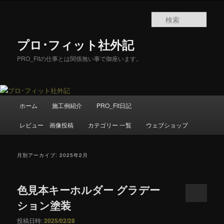
メ
サ
イ
ブ
検
ン
コ
索
コ
ン
プロ･フィット社外記
ン
テ
テ
ン
PRO_Fitの仕事とは関係無い事で御座います。
ン
ツ
ツ
へ
へ
移
移
動
メ
ホーム
施工例紹介
PRO_Fit日記
動
イ
ン
レビュー 画像投稿
カテゴリー 一覧
ウェブショップ
メ
ニ
ュ
月別アーカイブ:
2025年2月
ー
色見本キーホルダー グラデー
ション塗装
投稿日時:
2025/02/28