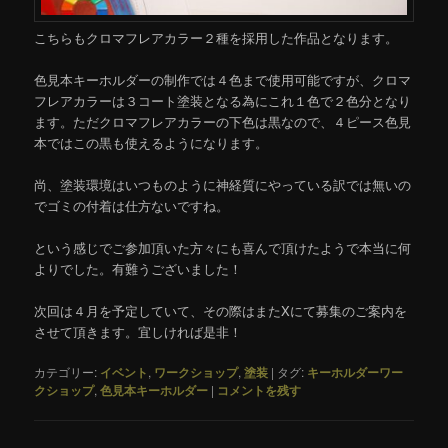
こちらもクロマフレアカラー２種を採用した作品となります。
色見本キーホルダーの制作では４色まで使用可能ですが、クロマ
フレアカラーは３コート塗装となる為にこれ１色で２色分となり
ます。ただクロマフレアカラーの下色は黒なので、４ピース色見
本ではこの黒も使えるようになります。
尚、塗装環境はいつものように神経質にやっている訳では無いの
でゴミの付着は仕方ないですね。
という感じでご参加頂いた方々にも喜んで頂けたようで本当に何
よりでした。有難うございました！
次回は４月を予定していて、その際はまたXにて募集のご案内を
させて頂きます。宜しければ是非！
カテゴリー:
イベント
,
ワークショップ
,
塗装
|
タグ:
キーホルダーワー
クショップ
,
色見本キーホルダー
|
コメントを残す