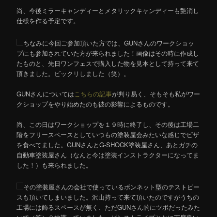
尚、今後ミラーキャンディーとメタリックキャンディーも艶消し
仕様を作る予定です。
ちなみに今回ご参加頂いた方では、GUNさんのワークショッ
プにも参加されていた方が来られました！画像はその時に作成し
たものと、先日ワンフェスで購入した物を見本として持って来て
頂きました。ビックリしました（笑）。
GUNさんについては
こちらの記事
が判り易く、そもそも私がワー
クショップをやり始めたのも彼の影響によるものです。
尚、この日はワークショップを１９時に終了し、その後は工場二
階をフリースペースとしていつもの塗装屋会みたいな感じでピザ
を食べてました。GUNさんとG-SHOCK塗装屋さん、あとガチの
自動車塗装屋さん（なんと今は塗装インストラクターになってま
した！）も来られました。
その塗装屋さんの会社で使っているボンネット型のテストピー
スも頂いてしまいました。沢山持って来て頂いたのですがうちの
工場には飾るスペースが無く、ただGUNさん的にツボだったみた