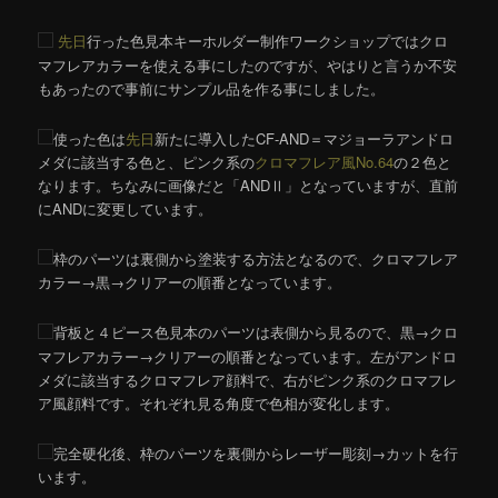
先日
行った色見本キーホルダー制作ワークショップではクロ
マフレアカラーを使える事にしたのですが、やはりと言うか不安
もあったので事前にサンプル品を作る事にしました。
使った色は
先日
新たに導入したCF-AND＝マジョーラアンドロ
メダに該当する色と、ピンク系の
クロマフレア風No.64
の２色と
なります。ちなみに画像だと「ANDⅡ」となっていますが、直前
にANDに変更しています。
枠のパーツは裏側から塗装する方法となるので、クロマフレア
カラー→黒→クリアーの順番となっています。
背板と４ピース色見本のパーツは表側から見るので、黒→クロ
マフレアカラー→クリアーの順番となっています。左がアンドロ
メダに該当するクロマフレア顔料で、右がピンク系のクロマフレ
ア風顔料です。それぞれ見る角度で色相が変化します。
完全硬化後、枠のパーツを裏側からレーザー彫刻→カットを行
います。