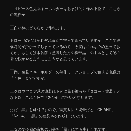
４ピース色見本キーホルダーはおまけ的に作れる物で、こちら
の黒枠か、
白い枠のどちらかで作れます。
ドロー部の色はそれぞれ選んで塗って貰っていますが、ここで結
構時間が掛かってしまっているので、今後はこれは予め塗ってお
くか、もしくは本番前（塗装した方の枠部品）の手本としてその
場で私がやるようにしようかと思っています。
尚、色見本キーホルダーの制作ワークショップで使える色数は
「４色」までですが、
クロマフロア系の塗装は下色に黒を塗った「３コート塗装」と
なる為、これ１色で「2色分」の扱いとなります。
ただ「黒」も可能ですので、実質今回の場合だと「CF-AND」
「No.64」「黒」の色見本を作成しています。
なので今回の背板の部分を「黒」にする事も可能です。