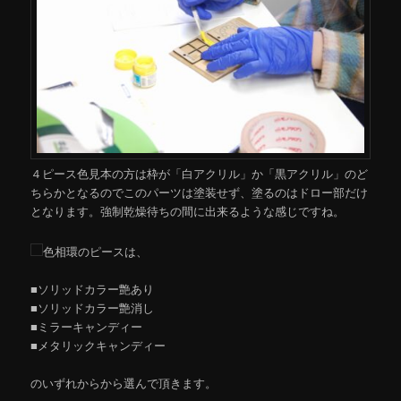
４ピース色見本の方は枠が「白アクリル」か「黒アクリル」のど
ちらかとなるのでこのパーツは塗装せず、塗るのはドロー部だけ
となります。強制乾燥待ちの間に出来るような感じですね。
色相環のピースは、
■ソリッドカラー艶あり
■ソリッドカラー艶消し
■ミラーキャンディー
■メタリックキャンディー
のいずれからから選んで頂きます。