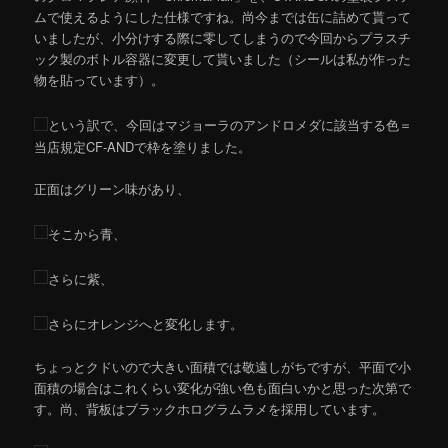
ムで使えるようにした仕様ですね。尚今までは缶に詰めて貰って
いましたが、小分けする際に零してしまうので今回からプラスチ
ック製のボトル容器に変更して貰いました（シールは私が作った
物を貼っています）。
という訳で、今回はマジョーラのアンドロメダに該当する色＝
当店規定CF-ANDで枠を塗りました。
正面はグリーン味があり、
そこから青、
さらに紫、
さらにオレンジへと変化します。
ちょっとクドいので大きい面積では敬遠しがちですが、平面で小
面積の場合はこれくらい変化が強い色も面白いかと思った次第で
す。尚、背板はブラックホログラムラメを採用しています。