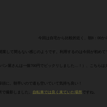
今回は自宅から比較的近く、朝8：00
、まだ開業して間もない感じのようです。利用するのは今回が初め
パン屋さんは一個700円でビックリしました…！）、こちらは
埠頭に。朝早いので道も空いていて気持ち良い！
所で撮影しました。
自転車では良く来ていた場所
ですね。