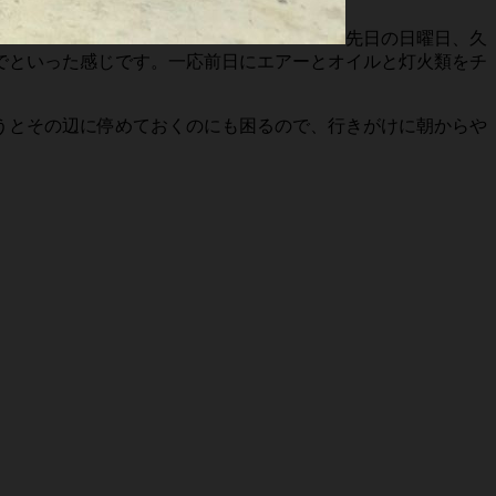
先日の日曜日、久
でといった感じです。一応前日にエアーとオイルと灯火類をチ
うとその辺に停めておくのにも困るので、行きがけに朝からや