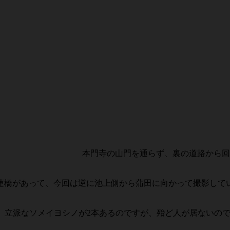
本門寺の山門を通らず、裏の道路から回
蓮橋があって、今回は逆に池上側から蒲田に向かって撮影して
す。立派なソメイヨシノが2本あるのですが、殆ど人が居ないの