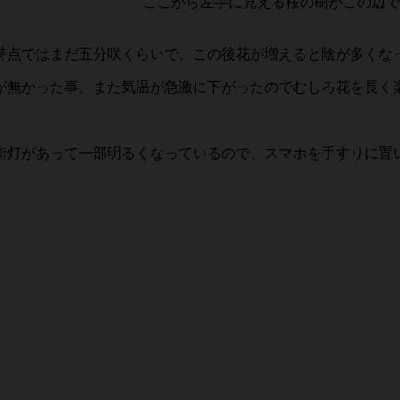
ここから左手に見える桜の樹がこの辺で
時点ではまだ五分咲くらいで、この後花が増えると陰が多くな
が無かった事、また気温が急激に下がったのでむしろ花を長く
街灯があって一部明るくなっているので、スマホを手すりに置