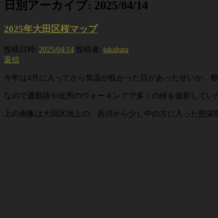
日別アーカイブ:
2025/04/14
2025年大田区桜マップ
投稿日時:
2025/04/14
投稿者:
takahata
返信
今年は4月に入ってから気温が低かった日があったせいか、
なので通勤路や近所のウォーキングで多くの桜を撮影してい
上の画像は大田区池上の、呑川から少し中の方に入った照栄