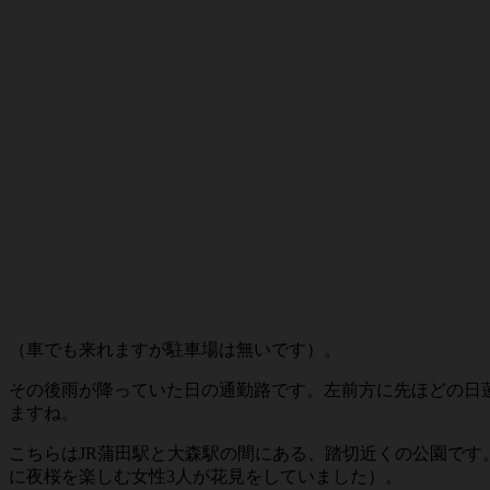
（車でも来れますが駐車場は無いです）。
その後雨が降っていた日の通勤路です。左前方に先ほどの日
ますね。
こちらはJR蒲田駅と大森駅の間にある、踏切近くの公園で
に夜桜を楽しむ女性3人が花見をしていました）。