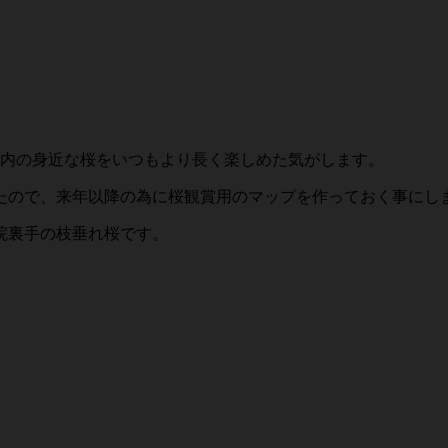
都内の身近な桜をいつもより長く楽しめた気がします。
たので、来年以降の為に桜観賞用のマップを作っておく事にし
院裏手の枝垂れ桜です。