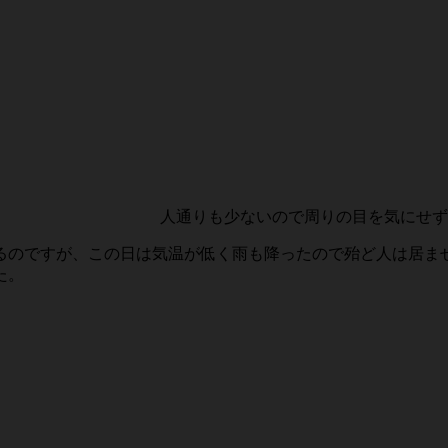
人通りも少ないので周りの目を気にせず
るのですが、この日は気温が低く雨も降ったので殆ど人は居ま
た。