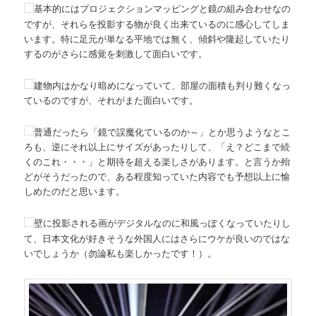
基本的にはプロジェクションマッピングと鏡の組み合わせなの
ですが、それらを投影する物が良く出来ているのに感心してしま
います。特に足元が単なる平地では無く、傾斜や隆起していたり
するのがさらに感覚を刺激して面白いです。
建物内はかなり暗めになっていて、部屋の面積も判り難くなっ
ているのですが、それがまた面白いです。
普通だったら「鏡で誤魔化ているのか～」とか思うようなとこ
ろも、逆にそれ以上にサイズがあったりして、「え？どこまで続
くのこれ・・・」と期待を超える楽しさがあります。と言うか殆
どがそうだったので、ある程度知っていた内容でも予想以上に愉
しめたのだと思います。
壁に投影される画がデジタルなのに和風っぽくなっていたりし
て、日本文化が好きそうな外国人にはさらにウケが良いのではな
いでしょうか（勿論私も楽しかったです！）。