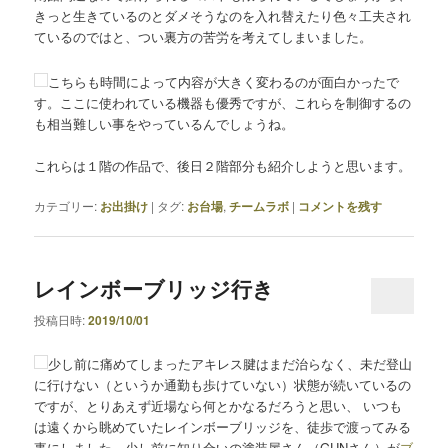
きっと生きているのとダメそうなのを入れ替えたり色々工夫され
ているのではと、つい裏方の苦労を考えてしまいました。
こちらも時間によって内容が大きく変わるのが面白かったで
す。ここに使われている機器も優秀ですが、これらを制御するの
も相当難しい事をやっているんでしょうね。
これらは１階の作品で、後日２階部分も紹介しようと思います。
カテゴリー:
お出掛け
|
タグ:
お台場
,
チームラボ
|
コメントを残す
レインボーブリッジ行き
投稿日時:
2019/10/01
少し前に痛めてしまったアキレス腱はまだ治らなく、未だ登山
に行けない（というか通勤も歩けていない）状態が続いているの
ですが、とりあえず近場なら何とかなるだろうと思い、 いつも
は遠くから眺めていたレインボーブリッジを、徒歩で渡ってみる
事にしました。少し前に知り合いの塗装屋さん（GUNさん）が
ブ