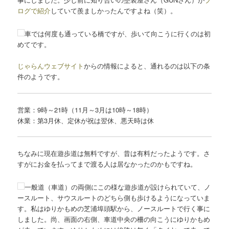
ログで紹介
していて羨ましかったんですよね（笑）。
車では何度も通っている橋ですが、歩いて向こうに行くのは初
めてです。
じゃらんウェブサイト
からの情報によると、通れるのは以下の条
件のようです。
営業：9時～21時（11月～3月は10時～18時）
休業：第3月休、定休が祝は翌休、悪天時は休
ちなみに現在遊歩道は無料ですが、昔は有料だったようです。さ
すがにお金を払ってまで渡る人は居なかったのかもですね。
一般道（車道）の両側にこの様な遊歩道が設けられていて、ノ
ースルート、サウスルートのどちら側も歩けるようになっていま
す。私はゆりかもめの芝浦埠頭駅から、ノースルートで行く事に
しました。尚、画面の右側、車道中央の柵の向こうにゆりかもめ