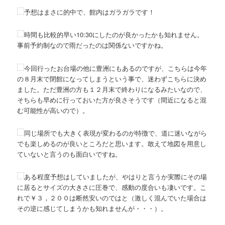
予想はまさに的中で、館内はガラガラです！
時間も比較的早い10:30にしたのが良かったかも知れません。
事前予約制なので雨だったのは関係ないですかね。
今回行ったお台場の他に豊洲にもあるのですが、こちらは今年
の８月末で閉館になってしまうという事で、迷わずこちらに決め
ました。ただ豊洲の方も１２月末で終わりになるみたいなので、
そちらも早めに行っておいた方が良さそうです（間近になると混
む可能性が高いので）。
同じ場所でも大きく表現が変わるのが特徴で、道に迷いながら
でも楽しめるのが良いところだと思います。敢えて地図を用意し
ていないと言うのも面白いですね。
ある程度予想はしていましたが、やはりと言うか実際にその場
に居るとサイズの大きさに圧巻で、感動の度合いも凄いです。こ
れで￥３，２００は断然安いのではと（激しく混んでいた場合は
その逆に感じてしまうかも知れませんが・・・）。