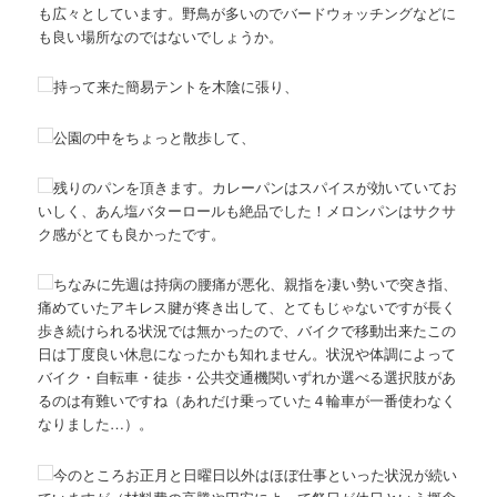
も広々としています。野鳥が多いのでバードウォッチングなどに
も良い場所なのではないでしょうか。
持って来た簡易テントを木陰に張り、
公園の中をちょっと散歩して、
残りのパンを頂きます。カレーパンはスパイスが効いていてお
いしく、あん塩バターロールも絶品でした！メロンパンはサクサ
ク感がとても良かったです。
ちなみに先週は持病の腰痛が悪化、親指を凄い勢いで突き指、
痛めていたアキレス腱が疼き出して、とてもじゃないですが長く
歩き続けられる状況では無かったので、バイクで移動出来たこの
日は丁度良い休息になったかも知れません。状況や体調によって
バイク・自転車・徒歩・公共交通機関いずれか選べる選択肢があ
るのは有難いですね（あれだけ乗っていた４輪車が一番使わなく
なりました…）。
今のところお正月と日曜日以外はほぼ仕事といった状況が続い