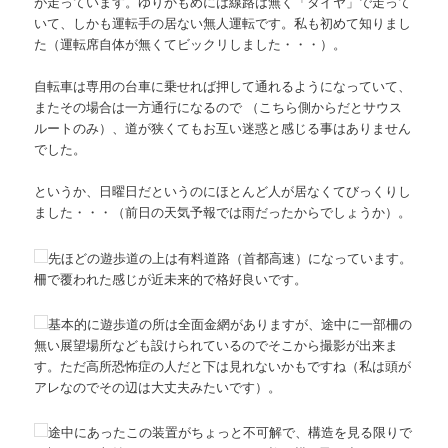
が走っています。ゆりかもめには線路は無く「タイヤ」で走って
いて、しかも運転手の居ない無人運転です。私も初めて知りまし
た（運転席自体が無くてビックリしました・・・）。
自転車は専用の台車に乗せれば押して通れるようになっていて、
またその場合は一方通行になるので （こちら側からだとサウス
ルートのみ）、道が狭くてもお互い迷惑と感じる事はありません
でした。
というか、日曜日だというのにほとんど人が居なくてびっくりし
ました・・・（前日の天気予報では雨だったからでしょうか）。
先ほどの遊歩道の上は有料道路（首都高速）になっています。
柵で覆われた感じが近未来的で格好良いです。
基本的に遊歩道の所は全面金網がありますが、途中に一部柵の
無い展望場所なども設けられているのでそこから撮影が出来ま
す。ただ高所恐怖症の人だと下は見れないかもですね（私は頭が
アレなのでその辺は大丈夫みたいです）。
途中にあったこの装置がちょっと不可解で、構造を見る限りで