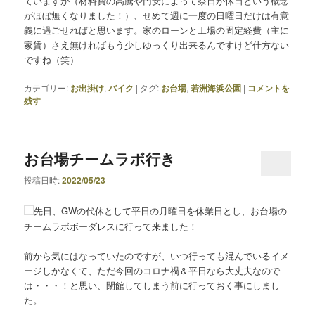
ていますが（材料費の高騰や円安によって祭日が休日という概念
がほぼ無くなりました！）、せめて週に一度の日曜日だけは有意
義に過ごせればと思います。家のローンと工場の固定経費（主に
家賃）さえ無ければもう少しゆっくり出来るんですけど仕方ない
ですね（笑）
カテゴリー:
お出掛け
,
バイク
|
タグ:
お台場
,
若洲海浜公園
|
コメントを
残す
お台場チームラボ行き
投稿日時:
2022/05/23
先日、GWの代休として平日の月曜日を休業日とし、お台場の
チームラボボーダレスに行って来ました！
前から気にはなっていたのですが、いつ行っても混んでいるイメ
ージしかなくて、ただ今回のコロナ禍＆平日なら大丈夫なので
は・・・！と思い、閉館してしまう前に行っておく事にしまし
た。