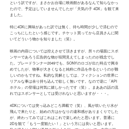
という訳ですが、まさかお台場に映画館があるなんて知らなかっ
たので、予定はしていませんでしたが「天気の子 4DX」を観て来
ました。
特に4DXに興味があった訳では無く、待ち時間が少しで済むので
こっちにしたという感じです。チケット買ってから店員さんに聞
いてどういう物かを知りました（笑）。
映画の内容については控えさせて頂きますが、所々の場面にスポ
ンサーであろう広告的な物が垣間見えてしまったのが残念でし
た。ブレードランナー2049でも、SONYのロゴが出た時点で興冷
めでしたが、物事が大きくなると純粋に作品を作るというのが難
しいのかもですね。私的な見解としては、フィクションの世界に
リアルな事は余り持ち込んで欲しく無いです。なので逆に「API
ホテル」の登場は何気に嬉しかったです（笑）。まああの話の流
れではスポンサーとしては受けれないと思いますが・・・。
4DXについては突っ込みどころ満載で（笑）、風が吹いたり水が
飛んで来たりと、始めの方はかなりの違和感がありまくりでした
が、終わってみてばこれはこれで楽しめたと思います。普通に
2Dを観て「もう一度観たい！」という方には良いと思います。