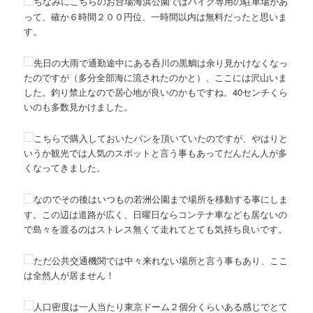
ちなみにこちらのお台場海浜公園ではバイク専用の駐車場があ
って、確か６時間２００円位、一時間以内は無料だったと思いま
す。
先日の大雨で通勤途中にある呑川の黒鯛は余り見かけなくなっ
たのですが（多分全部海に流されたのかと）、ここには沢山いま
した。釣り禁止なので居心地が良いのかもですね。40センチくら
いのも多数見かけました。
こちらで購入しておいたパンを頂いていたのですが、やはりと
いうか観光では人気のスポットと言う事もあってだんだん人が多
くなってきました。
なのでその後はいつもの若洲公園まで場所を移動する事にしま
す。この辺は道路が広く、日曜日ならコンテナ車なども居ないの
で島々を渡るのはストレス無くて走れてとても気持ち良いです。
ただ公共交通機関では中々来れない場所と言う事もあり、ここ
は全然人が居ません！
人口密度は一人当たり東京ドーム２個分くらいある感じでとて