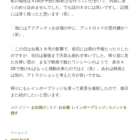
私の場合は４DXが予想の斜め上を行っていたせいで、内容に深
くのめり込めませんでした。でも話のネタには良いですし、記憶
には深く残ったと思います（笑）。
他にはアクアシティお台場の中に、アンドロイドの受付嬢が！
（笑）。
この日は台風１８号の影響で、前日には雨の予報だったりした
のですが、当日は最後まで天気も崩れず幸いでした。帰り道に見
た分厚い雲が、まるで映画で観たワンシーンのようで、多分４
DXで無ければもっと感動出来たのではと（笑）。あれは映画と
は別の、アトラクションと考えた方が良いですね。
帰りにもレインボーブリッジを渡って夜景を撮影したので、後日
また紹介したいと思います。
カテゴリー:
お出掛け
|
タグ:
お台場
,
レインボーブリッジ
|
コメントを
残す
アーカイブ