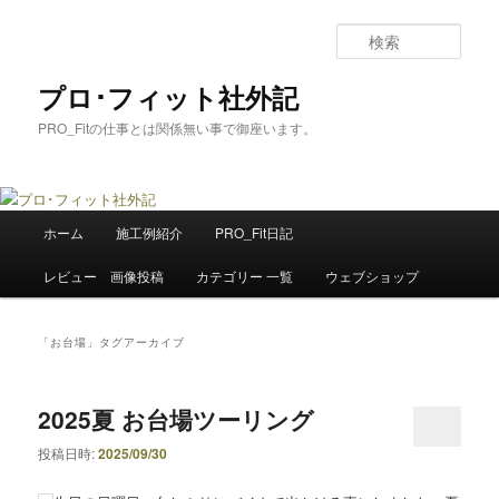
メ
サ
イ
ブ
検
ン
コ
索
コ
ン
プロ･フィット社外記
ン
テ
PRO_Fitの仕事とは関係無い事で御座います。
テ
ン
ン
ツ
ツ
へ
へ
移
メ
移
動
ホーム
施工例紹介
PRO_Fit日記
イ
動
ン
レビュー 画像投稿
カテゴリー 一覧
ウェブショップ
メ
ニ
ュ
「
お台場
」タグアーカイブ
ー
2025夏 お台場ツーリング
投稿日時:
2025/09/30