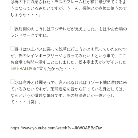
は橋の下に収納されたトラスのフレーム柱が横に飛び出てくるよ
うになっているみたいですが、うーん、掃除とか点検に使うので
しょうか・・・。
反対側の向こうにはフジテレビが見えました。もはやお台場の
ランドマークですね。
帰りは水上バスに乗って浅草に行こうかとも思っていたのです
が、夜のレインボーブリッジも渡ってみたい！という事で、ここ
お台場で時間を潰すことにしました。松本零士氏がデザインした
EMERALDAS
に乗りたかった・・・。
水は意外と綺麗そうで、言われなければリゾート地に遊びに来
ているみたいですが、芝浦近辺を昔から知っている身としては、
なんというか微妙な気分です。あの無法違いが一体どうし
て・・・（笑）。
https://www.youtube.com/watch?v=JkWOABBgZiw