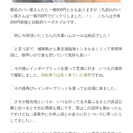
最近のパン屋さんだと一個500円とかもありますが（九品仏のパ
ン屋さんは一個700円でビックリしました…！）、こちらは大体
300円前後と比較的リーズナブルです。
特に今回頂いたこちらの大葉ハムロールは絶品でした！
と言う訳で、城南島から東京港臨海トンネルをくぐって有明埠
頭に。朝早いので道も空いていて気持ち良い！
その後レインボーブリッジを渡って芝浦に行き、いつもの場所
で撮影しました。
自転車では良く来ていた場所
ですね。
その後再びレインボーブリッジを渡ってお台場に来ました。
さすが観光地というか、いつも行ってる大森ふるさとの浜辺公
園と比べると大分お洒落な感じです。昔はこの辺何も無かったん
ですけどね（真夜中に大井ふ頭とか走りに行くついでに寄ったり
してました）。