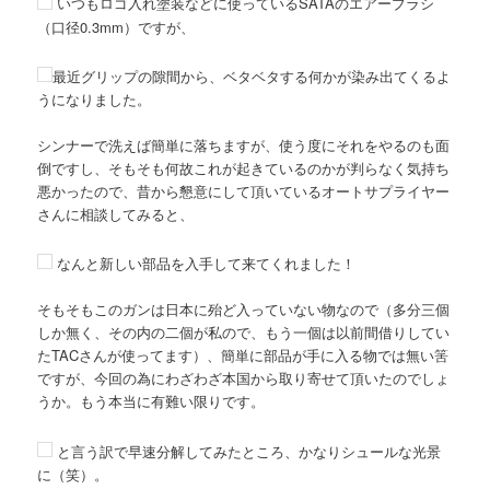
いつもロゴ入れ塗装などに使っているSATAのエアーブラシ
（口径0.3mm）ですが、
最近グリップの隙間から、ベタベタする何かが染み出てくるよ
うになりました。
シンナーで洗えば簡単に落ちますが、使う度にそれをやるのも面
倒ですし、そもそも何故これが起きているのかが判らなく気持ち
悪かったので、昔から懇意にして頂いているオートサプライヤー
さんに相談してみると、
なんと新しい部品を入手して来てくれました！
そもそもこのガンは日本に殆ど入っていない物なので（多分三個
しか無く、その内の二個が私ので、もう一個は以前間借りしてい
たTACさんが使ってます）、簡単に部品が手に入る物では無い筈
ですが、今回の為にわざわざ本国から取り寄せて頂いたのでしょ
うか。もう本当に有難い限りです。
と言う訳で早速分解してみたところ、かなりシュールな光景
に（笑）。