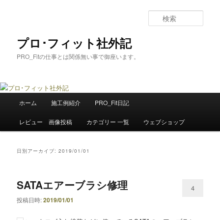
メ
サ
イ
ブ
検
ン
コ
索
コ
ン
プロ･フィット社外記
ン
テ
PRO_Fitの仕事とは関係無い事で御座います。
テ
ン
ン
ツ
ツ
へ
へ
移
メ
移
動
ホーム
施工例紹介
PRO_Fit日記
イ
動
ン
レビュー 画像投稿
カテゴリー 一覧
ウェブショップ
メ
ニ
ュ
日別アーカイブ:
2019/01/01
ー
SATAエアーブラシ修理
4
投稿日時:
2019/01/01