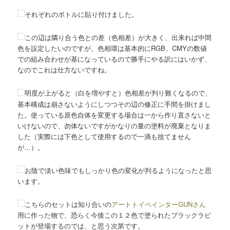
それぞれのボトルに貼り付けました。
この辺は隣り合う色との差（色相差）が大きく、出来れば中間
色を設定したいのですが、色相環は基本的にRGB、CMYの数値
での組み合わせが基になっているので勝手にやる訳にはいかず、
なのでこれは仕方ないですね。
明度が上がると（白を増やすと）色相差が判り難くなるので、
基本構成は崩さないようにしつつその辺の修正に手間を掛けまし
た。使っている原色自体を変更する場合は一から作り直さないと
いけないので、勿体ないですがかなりの量の塗料が廃棄となりま
した（実際には下色として使用するので一滴も捨てません
が…）。
お陰で淡い色味でもしっかり色の変化が判るようになったと思
います。
こちらのセットは知り合いの
アートトイペインターGUNさん
用に作った物で、恐らく今後この１２色で塗られたブラックラビ
ットが登場するのでは、と思う次第です。