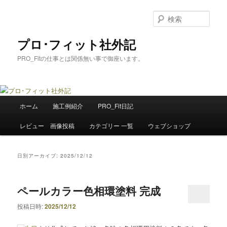
メ
サ
イ
ブ
検
ン
コ
索
コ
ン
プロ･フィット社外記
ン
テ
PRO_Fitの仕事とは関係無い事で御座います。
テ
ン
ン
ツ
ツ
へ
へ
移
メ
移
動
ホーム
施工例紹介
PRO_Fit日記
イ
動
ン
レビュー 画像投稿
カテゴリー 一覧
ウェブショップ
メ
ニ
ュ
日別アーカイブ:
2025/12/12
ー
ペールカラー色相環塗料 完成
投稿日時:
2025/12/12