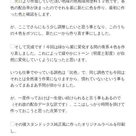
先日
より作成していた淡い色味の色相環用塗料１２色です。各
色の配合率が決まったのでそれを基に新たに色を作り、最初に作
った色と確認をします。
が、ここでさらにもう少し調整したいと思う事となり、このうち
の４色をボツにし、新たに一から作り直す事にしました。
そして完成です！今回は緑から紫に変化する間の青系４色を作
り直しました。これによって緩やかにトーン（明度と彩度）が自
然に変化していくようになったと思います。
いつも仕事でやっている調色は「比色」で、同じ調色でも今回は
それとは全然違う作業になりますから、慣れていないという事も
あってまあまあ手間が掛かりました。
が、一度作っておけば一生使い続けられると言う事もあるので
（それ故の配合データな訳です）、ここはしっかり時間を掛けて
作っておこうと思った次第です。
その後スタンドックス純正風に作ったオリジナルラベルを印刷
し、