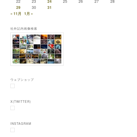
22
23
24
25
26
27
28
29
30
31
« 11月
1月 »
社外記内画像検索
ウェブショップ
X(TWITTER)
INSTAGRAM