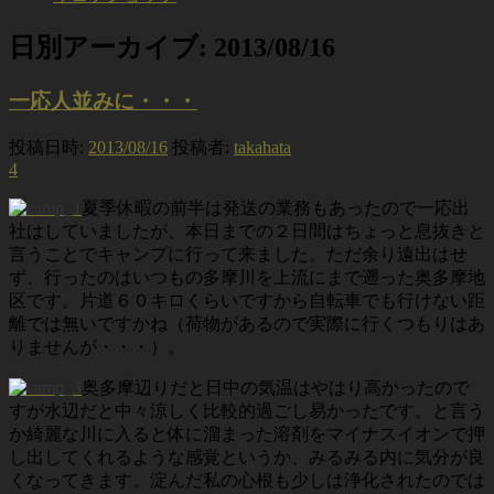
日別アーカイブ:
2013/08/16
一応人並みに・・・
投稿日時:
2013/08/16
投稿者:
takahata
4
夏季休暇の前半は発送の業務もあったので一応出
社はしていましたが、本日までの２日間はちょっと息抜きと
言うことでキャンプに行って来ました。ただ余り遠出はせ
ず、行ったのはいつもの多摩川を上流にまで遡った奥多摩地
区です。片道６０キロくらいですから自転車でも行けない距
離では無いですかね（荷物があるので実際に行くつもりはあ
りませんが・・・）。
奥多摩辺りだと日中の気温はやはり高かったので
すが水辺だと中々涼しく比較的過ごし易かったです。と言う
か綺麗な川に入ると体に溜まった溶剤をマイナスイオンで押
し出してくれるような感覚というか、みるみる内に気分が良
くなってきます。淀んだ私の心根も少しは浄化されたのでは