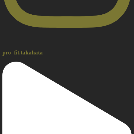
pro_fit.takahata