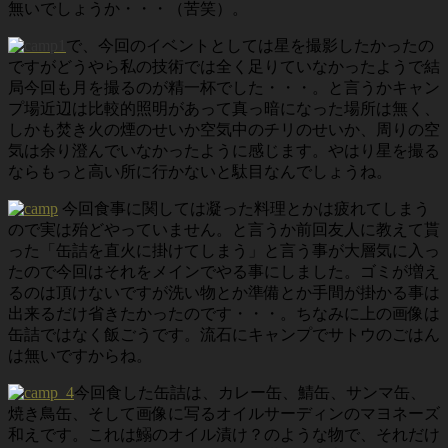
無いでしょうか・・・（苦笑）。
で、今回のイベントとしては星を撮影したかったの
ですがどうやら私の技術では全く足りていなかったようで結
局今回も月を撮るのが精一杯でした・・・。と言うかキャン
プ場近辺は比較的照明があって真っ暗になった場所は無く、
しかも焚き火の煙のせいか空気中のチリのせいか、周りの空
気は余り澄んでいなかったように感じます。やはり星を撮る
ならもっと高い所に行かないと駄目なんでしょうね。
今回食事に関しては凝った料理とかは疲れてしまう
ので実は殆どやっていません。と言うか前回友人に教えて貰
った「缶詰を直火に掛けてしまう」と言う事が大層気に入っ
たので今回はそれをメインでやる事にしました。ゴミが増え
るのは頂けないですが洗い物とか準備とか手間が掛かる事は
出来るだけ省きたかったのです・・・。ちなみに上の画像は
缶詰ではなく飯ごうです。流石にキャンプでサトウのごはん
は無いですからね。
今回食した缶詰は、カレー缶、鯖缶、サンマ缶、
焼き鳥缶、そして画像に写るオイルサーディンのマヨネーズ
和えです。これは鰯のオイル漬け？のような物で、それだけ