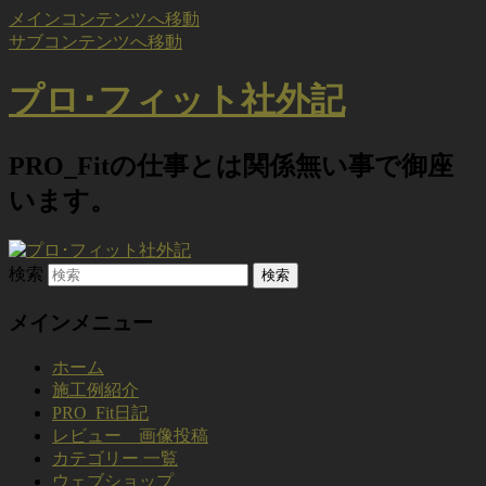
メインコンテンツへ移動
サブコンテンツへ移動
プロ･フィット社外記
PRO_Fitの仕事とは関係無い事で御座
います。
検索
メインメニュー
ホーム
施工例紹介
PRO_Fit日記
レビュー 画像投稿
カテゴリー 一覧
ウェブショップ