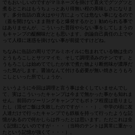
でもおいしいのですがマヨネーズを掛けて直火でグツグツと
煮るとこれはもうちょっとあり得無い程の美味しさになりま
す。多分缶詰の直火はやり方によっては危ない事になるので
（蓋を開けないまま熱すると爆発するかと）勧められる事で
はありませんが、こういった普段やらない事をしてしまうの
もキャンプの醍醐味だとも思います。勿論自己責任の上でや
って人様に迷惑を掛けない事が前提ですけどね。
ちなみに缶詰の周りでアルミホイルに包まれている物は生の
とうもろこしとサツマイモ、そして調理済みのナンです。と
うもろこしは始めてでしたが水で煮た物より断然味が濃厚だ
った気がします。醤油なんて付ける必要が無い焼きとうもろ
こしといった所でしょうか。
というように今回は調理と言う事は全くしていませんでし
て、実はこういったキャンプは今まで無かった事かも知れま
せん。前回のツーリングキャンプでもポトフ程度は造りまし
たし（混ぜご飯は失敗したのですが・・・）、中学の頃に友
人達だけで行ったキャンプでも鉄板を持って行ったような記
憶があるので何かしらは作ったとは思います。ただこれは全
く記憶にないのですが・・・（当時のテントは異常に重かっ
たという記憶が強くて・・・）。