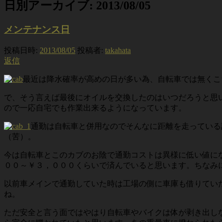
日別アーカイブ:
2013/08/05
メンテナンス日
投稿日時:
2013/08/05
投稿者:
takahata
返信
最近は降水確率が高めの日が多い為、自転車では無くこ
で、そう言えば最後にオイルを交換したのはいつだろうと思
ので一応自宅でも作業出来るようになっています。
通勤は自転車と併用なのでそんなに距離を走っている
（苦）。
今は自転車とこのカブのお陰で通勤コストは異様に低い値に
００～￥３，０００くらいで済んでいると思います。ちなみ
以前車メインで通勤していた時は工場の側に車庫も借りてい
ね。
ただ安全と言う面ではやはり自転車やバイクは体が剥き出し