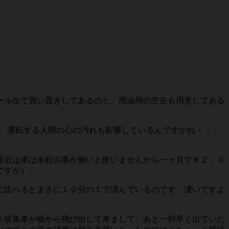
ール缶で買い置きしてあるのと、廃油用の空缶も用意してある
。運転する人間の心の汚れも影響しているんですかね・・・
最近は車は余程の事が無いと使いませんから一ヶ月で￥２，０
ですが）。
に比べるとまさに１０分の１で済んでいるのです。凄いですよ
ミ収集車が横から飛び出して来まして、あと一秒早く出ていた