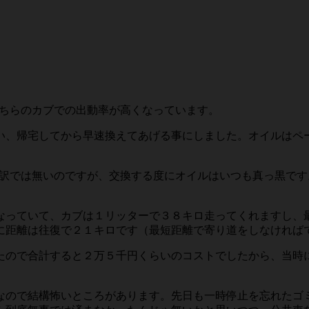
ちらのカブでの出動率が高くなっています。
い、帰宅してから早速換えてあげる事にしました。オイルはペ
訳では無いのですが、交換する度にオイルはいつも真っ黒です
なっていて、カブは１リッターで３８キロ走ってくれますし、
に距離は往復で２１キロです（最短距離で寄り道をしなければ
たので合計すると２万５千円くらいのコストでしたから、当時
なので結構怖いところがあります。先日も一時停止を忘れたゴ