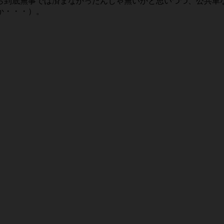
ら到底無事では済まなかったんじゃ無いかと思いつつ、公共車
か・・・）。