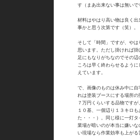
す（まあ出来ない事は無いで
材料はやはり高い物は良く出
事かと思う次第です（笑）。
そして「時間」ですが、やは
思います。ただし掛ければ掛
足にもなりがちなのでその辺
ころは早く終わらせるように
えています。
で、画像のものは休み中に自
れは塗装ブースにする場所の
７万円くらいする品物ですが
１０基、一個辺り１３キロも
た・・・）。同じ様に一灯タ
業場が暗いのが本当に嫌いな
い現場なら作業効率も上がる