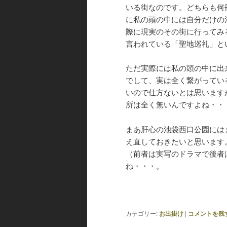
いる街なのです。どちらも何
に私の頭の中には自分だけの
際に現実のその街に行ってみ
言われている「聖地巡礼」と
ただ実際には私の頭の中に出
でして、実は全く繋がってい
いので仕方ないとは思います
所は全く無いんですよね・・
まあ肝心の池袋西口公園には
え直しておきたいと思います
（前者は実写のドラマで後者
ね・・・。
カテゴリー:
お出掛け
|
コメントを残