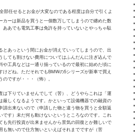
も全部任せるとお金が大変なのである程度は自分で引くよ
ーカーは新品を買うと一個数万してしまうので纏めた数
。ああでも電気工事は免許を持っていないとやっちゃ駄
るとあっという間にお金が消えていってしまうので、出
うしても割けない費用についてはふんだんに注ぎ込んで
料や工具などは一通り揃っているので最初に始めた頃に
すけどね。ただそれでもBMWの5シリーズが新車で買え
うのですが・・・（怖）。
査は下りていませんでして（苦）、どうやらこれは「運
は厳しくなるようです。かといって設備機器での融資の
申請出来ないので（申請した物と違う物を買うと全額返
いです）未だ何も動けないというところなのです。これ
ても先行投資が出来ませんから景気の回復とか難しいで
用も無いので仕方無いといえばそれまでですが（苦