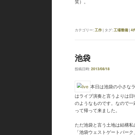
笑）。
カテゴリー:
工作
|
タグ:
工場整備
|
4
池袋
投稿日時:
2013/08/18
本日は池袋の小さな
はライブ演奏と言うよりは日
のようなものです。なので一
って帰って来ました。
ただ池袋と言う土地は結構私
「池袋ウェストゲートパーク