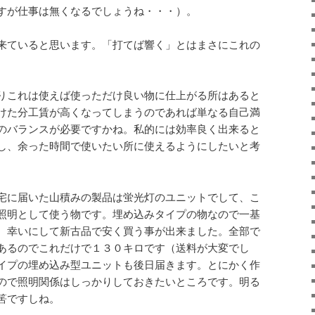
すが仕事は無くなるでしょうね・・・）。
来ていると思います。「打てば響く」とはまさにこれの
りこれは使えば使っただけ良い物に仕上がる所はあると
けた分工賃が高くなってしまうのであれば単なる自己満
のバランスが必要ですかね。私的には効率良く出来ると
し、余った時間で使いたい所に使えるようにしたいと考
宅に届いた山積みの製品は蛍光灯のユニットでして、こ
照明として使う物です。埋め込みタイプの物なので一基
、幸いにして新古品で安く買う事が出来ました。全部で
あるのでこれだけで１３０キロです（送料が大変でし
イプの埋め込み型ユニットも後日届きます。とにかく作
ので照明関係はしっかりしておきたいところです。明る
筈ですしね。