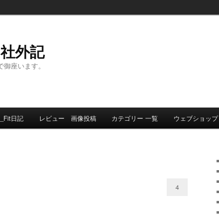
ト社外記
事で御座います。
_Fit日記
レビュー 画像投稿
カテゴリー 一覧
ウェブショップ
4