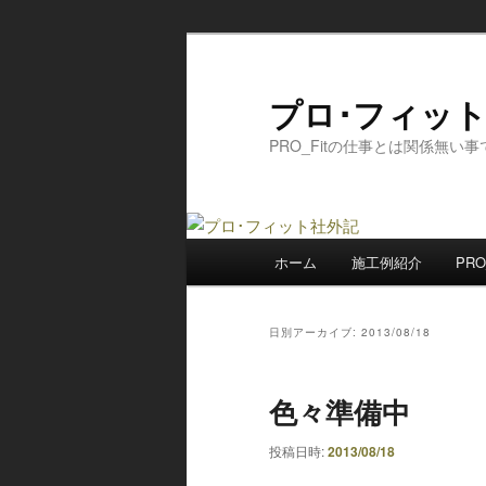
メ
サ
イ
ブ
ン
コ
プロ･フィッ
コ
ン
PRO_Fitの仕事とは関係無い
ン
テ
テ
ン
ン
ツ
ツ
へ
メ
へ
移
ホーム
施工例紹介
PRO
イ
移
動
ン
動
メ
日別アーカイブ:
2013/08/18
ニ
ュ
色々準備中
ー
投稿日時:
2013/08/18