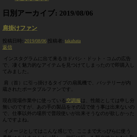
日別アーカイブ:
2019/08/06
肩掛けファン
投稿日時:
2019/08/06
投稿者:
takahata
返信
インスタグラムに出て来るヨドバシ・ドット・コムの広告
で、凄く魅力的なアイテムを見つけてしまったので即購入し
てみました。
肩（首）に引っ掛けるタイプの扇風機で、バッテリーが内
蔵されたポータブルファンです。
現在現場作業中に使っている
空調服
は、性能としては申し分
無いのですが、あの手の製品をその辺で使う事は出来ないの
で、仕事以外の場所で普段使いが出来そうなのが欲しかった
んですよね。
イメージとしてはこんな感じで、ここまで大っぴらに使う