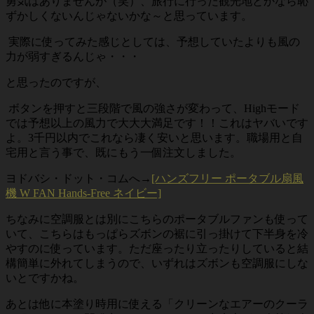
勇気はありませんが（笑）、旅行に行った観光地とかなら恥
ずかしくないんじゃないかな～と思っています。
実際に使ってみた感じとしては、予想していたよりも風の
力が弱すぎるんじゃ・・・
と思ったのですが、
ボタンを押すと三段階で風の強さが変わって、Highモード
では予想以上の風力で大大大満足です！！これはヤバいです
よ。3千円以内でこれなら凄く安いと思います。職場用と自
宅用と言う事で、既にもう一個注文しました。
ヨドバシ・ドット・コムへ→
[ハンズフリー ポータブル扇風
機 W FAN Hands-Free ネイビー]
ちなみに空調服とは別にこちらのポータブルファンも使って
いて、こちらはもっぱらズボンの裾に引っ掛けて下半身を冷
やすのに使っています。ただ座ったり立ったりしていると結
構簡単に外れてしまうので、いずれはズボンも空調服にしな
いとですかね。
あとは他に本塗り時用に使える「クリーンなエアーのクーラ