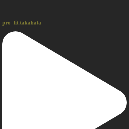
pro_fit.takahata