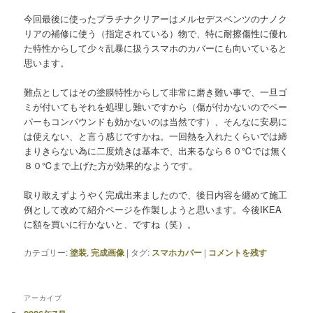
今回最後に使ったプラチナクリアーはメルセデスベンツのナノク
リアの補修に使う（指定されている）物で、特に耐擦傷性に優れ
た特性からして少々乱暴に扱うスマホのカバーにも向いていると
思います。
難点としてはその塗膜特性からして非常に磨き難い事で、一旦ゴ
ミが付いてもそれを処理し難いですから（傷が付かないのでペー
パーもコンパウンドも効かないのは当然です）、そんなに安易に
は使えない、と言う感じですかね。一回熱を入れたくらいでは締
まりきらない為に二度焼きは基本で、出来るなら６０℃では無く
８０℃まで上げた方が効果的なようです。
取り敢えずようやく完成出来ましたので、後日内容を纏めて施工
例として改めて紹介ページを作製しようと思います。今後IKEA
に額を買いに行かないと、ですね（笑）。
カテゴリー:
塗装
,
完成画像
|
タグ:
スマホカバー
|
コメントを残す
アーカイブ