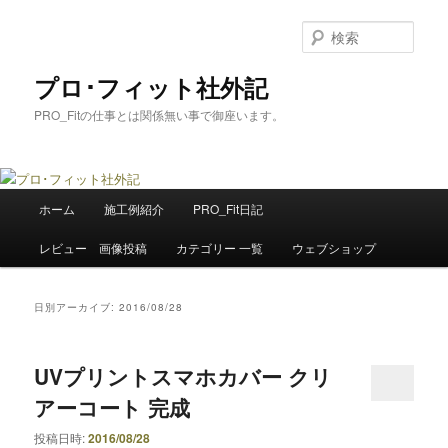
メ
サ
イ
ブ
検
ン
コ
索
コ
ン
プロ･フィット社外記
ン
テ
PRO_Fitの仕事とは関係無い事で御座います。
テ
ン
ン
ツ
ツ
へ
へ
移
メ
移
動
ホーム
施工例紹介
PRO_Fit日記
イ
動
ン
レビュー 画像投稿
カテゴリー 一覧
ウェブショップ
メ
ニ
ュ
日別アーカイブ:
2016/08/28
ー
UVプリントスマホカバー クリ
アーコート 完成
投稿日時:
2016/08/28