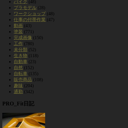
バイク
(48)
プラモデル
(28)
ワークショップ
(48)
仕事の付帯作業
(47)
動画
(43)
塗装
(771)
完成画像
(150)
工作
(780)
未分類
(52)
生き物
(118)
自動車
(23)
自然
(152)
自転車
(135)
販売商品
(108)
趣味
(204)
通勤
(342)
PRO_Fit日記