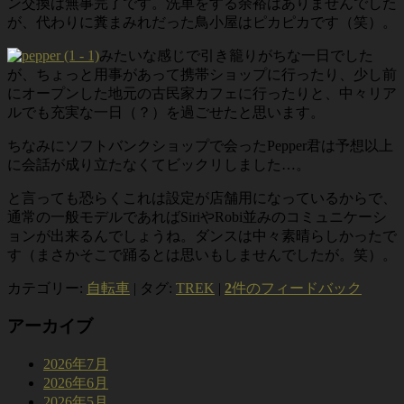
ン交換は無事完了です。洗車をする余裕はありませんでした
が、代わりに糞まみれだった鳥小屋はピカピカです（笑）。
みたいな感じで引き籠りがちな一日でした
が、ちょっと用事があって携帯ショップに行ったり、少し前
にオープンした地元の古民家カフェに行ったりと、中々リア
ルでも充実な一日（？）を過ごせたと思います。
ちなみにソフトバンクショップで会ったPepper君は予想以上
に会話が成り立たなくてビックリしました…。
と言っても恐らくこれは設定が店舗用になっているからで、
通常の一般モデルであればSiriやRobi並みのコミュニケーシ
ョンが出来るんでしょうね。ダンスは中々素晴らしかったで
す（まさかそこで踊るとは思いもしませんでしたが。笑）。
カテゴリー:
自転車
|
タグ:
TREK
|
2
件のフィードバック
アーカイブ
2026年7月
2026年6月
2026年5月