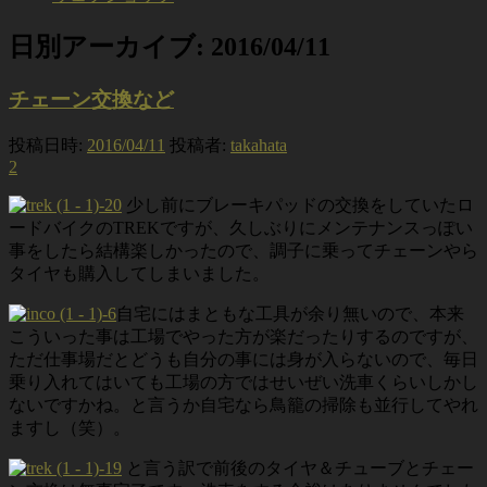
日別アーカイブ:
2016/04/11
チェーン交換など
投稿日時:
2016/04/11
投稿者:
takahata
2
少し前にブレーキパッドの交換をしていたロ
ードバイクのTREKですが、久しぶりにメンテナンスっぽい
事をしたら結構楽しかったので、調子に乗ってチェーンやら
タイヤも購入してしまいました。
自宅にはまともな工具が余り無いので、本来
こういった事は工場でやった方が楽だったりするのですが、
ただ仕事場だとどうも自分の事には身が入らないので、毎日
乗り入れてはいても工場の方ではせいぜい洗車くらいしかし
ないですかね。と言うか自宅なら鳥籠の掃除も並行してやれ
ますし（笑）。
と言う訳で前後のタイヤ＆チューブとチェー