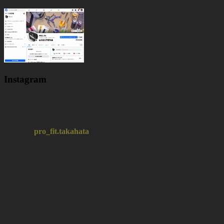
Instagram
pro_fit.takahata