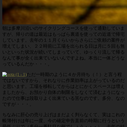
朝は多摩川沿いのサイクリングコースを使って通勤していま
すが、帰りの道は最近はもっぱら裏道を使っての近道で帰宅
しています。去年の１１月くらいからさらにご依頼の案件が
増えてしまい、２２時前に工場を出られる日は月に５回も無
いといった状況が続いてしまっていて、ゆっくり流して帰る
なんて事が全く出来ていないんですよね。本当に一体どうな
っているんだか・・・。
ただ一時期のように４か月待ち（！）と言う程
ではないですから、それなりに作業効率は上がっているのだ
と思います。工場を移転してからはとにかくスペースは増え
ましたから、お預かり自体の制限をしなくて済むようになっ
たので仕事は段取りよく出来ている筈なのです。多分、なの
ですが・・・。
ちなみに肝心の売り上げはまだよく判らなくて、実はこれの
帳簿付けは年に一度、今の確定申告直前の時期に行うという
最低ぶりで（多分一番駄目な例でしょう・・・）、去年の結