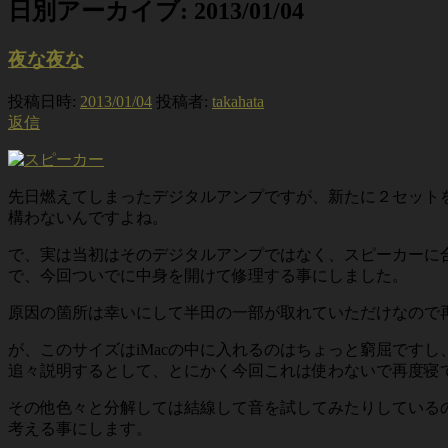
日別アーカイブ:
2013/01/04
夜な夜な
投稿日時:
2013/01/04
投稿者:
takahata
返信
先日燃えてしまったデジタルアンプですが、新たに２セット
構わないんですよね。
で、実は当初はそのデジタルアンプではなく、スピーカーに
で、今回ついでに中身を開けて修理する事にしました。
原因の箇所は幸いにして半田の一部が取れていただけなので
が、このサイズはiMacの中に入れるのはちょっと窮屈です
追々説明するとして、とにかく今回これは使わないで再度寝
その他色々と分解しては結線して音を試してみたりしている
考える事にします。