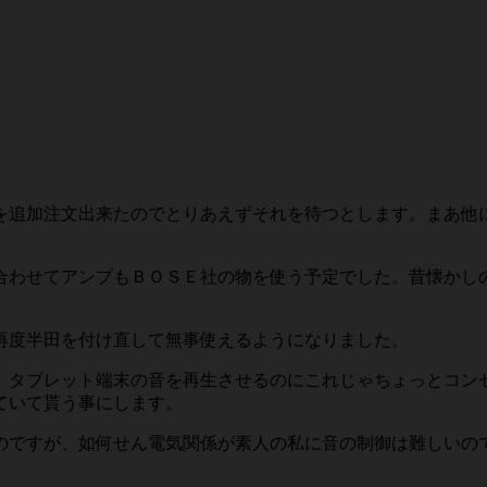
を追加注文出来たのでとりあえずそれを待つとします。まあ他
合わせてアンプもＢＯＳＥ社の物を使う予定でした。昔懐かし
再度半田を付け直して無事使えるようになりました。
し、タブレット端末の音を再生させるのにこれじゃちょっとコ
ていて貰う事にします。
のですが、如何せん電気関係が素人の私に音の制御は難しいの