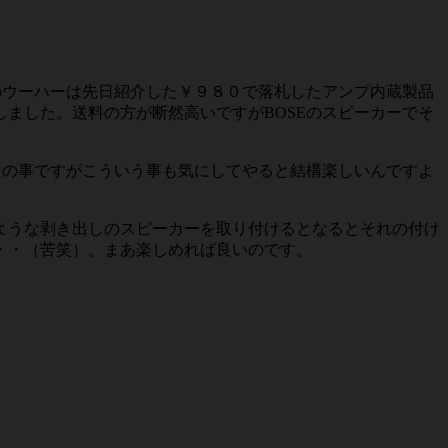
のウーハーは先日紹介した￥９８０で落札したアンプ内蔵製品
ました。送料の方が断然高いですがBOSEのスピーカーでそ
だけの事ですがこういう事も気にしてやると結構楽しいんですよ
ような剥き出しのスピーカーを取り付けるとなるとそれの付け
・・（苦笑）。まあ楽しめれば良いのです。