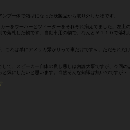
アンプ一体で箱型になった既製品から取り外した物です。
ピーカーをウーハーとツィーターをそれぞれ揃えてました。左上
別で落札した物です。自動車用の物で、なんと￥１１０で落札し
ですが、これは単にアメリカ繋がりって事だけですｗ。ただそれ
でして、スピーカー自体の良し悪しは勿論大事ですが、今回の
っと気にしたいと思います。当然そんな知識は無いのですが・
す