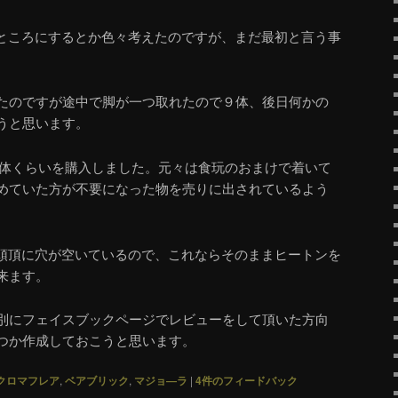
ところにするとか色々考えたのですが、まだ最初と言う事
。
たのですが途中で脚が一つ取れたので９体、後日何かの
うと思います。
体くらいを購入しました。元々は食玩のおまけで着いて
めていた方が不要になった物を売りに出されているよう
頭頂に穴が空いているので、これならそのままヒートンを
来ます。
別にフェイスブックページでレビューをして頂いた方向
つか作成しておこうと思います。
クロマフレア
,
ベアブリック
,
マジョ―ラ
|
4
件のフィードバック