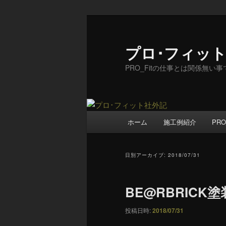
メ
サ
イ
ブ
ン
コ
プロ･フィッ
コ
ン
PRO_Fitの仕事とは関係無い
ン
テ
テ
ン
ン
ツ
ツ
へ
メ
へ
移
ホーム
施工例紹介
PRO
イ
移
動
ン
動
メ
日別アーカイブ:
2018/07/31
ニ
ュ
BE@RBRICK
ー
投稿日時:
2018/07/31