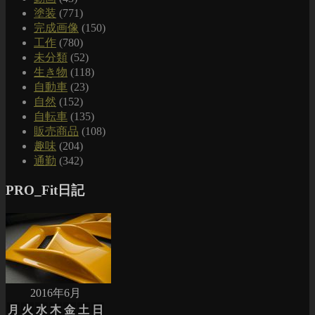
塗装
(771)
完成画像
(150)
工作
(780)
未分類
(52)
生き物
(118)
自動車
(23)
自然
(152)
自転車
(135)
販売商品
(108)
趣味
(204)
通勤
(342)
PRO_Fit日記
2016年6月
月
火
水
木
金
土
日