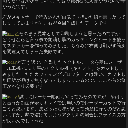
間くらいは掛かっていて、やはり輪郭が見え難かったのが辛
かったです。
左がスキャナーで読み込んだ画像で（描いた線が乗っかって
しまっていますが）、右が今回作成したデータです。
そのまま見本として印刷しようと思ったのですが、
どうせならと言う事で艶消し黒のカッティングシートを使っ
てステッカーを作ってみました。ちなみに右側は剥がす箇所
を間違えてしまった失敗です。
と言う訳で、作製したベクトルデータを基にレーザ
ー加工機で3ミリ厚のアクリル板（キャスト）をカットして
みました。ただカッティングプロッターとは違い、カットし
た箇所が溶けて無くなってしまっているので、ここからの修
正がかなり必要です。
試しにレーザー彫刻もやってみたのですが、やはり
と言うか断面が余りキレイでは無いのでレーザーカットで行
こうと思います。皮だったら味があって綺麗に行くのだと思
いますが、熱で溶けてしまうアクリルの場合はフライスの方
が良いんでしょうね。