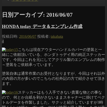
日別アーカイブ:
2016/06/07
HONDA today データ＆エンブレム作成
投稿日時:
2016/06/07
投稿者:
takahata
4
こちらは現在アウターハンドルカバーの塗装と一
緒にご依頼頂いている、ホンダトゥデイ用の純正ステッカー
です。今回はこれを元にしてアクリル製のエンブレムの制作
～塗装をご依頼承っています。
塗装自体は通常作業のお受付となりますが、今回はそれ以外
の内容の方が多いのでこちらの社外記の方で紹介させて頂き
ます。
ステッカーはもう入手できない貴重な物との事な
ので、何とか台紙を剥がさないままスキャナーに掛けてベク
トルデータを作製しました。サクッと紹介していますが3時