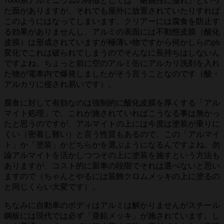
7000系アルミニウムの特徴としては「耐蝕性に優れ」といっ
た面がありますが、それでも屋外に放置されていたりすれば
このようにはなってしまいます。クリアーには腐食を防止す
る効果がありませんし、アルミの表面には不動態皮膜（酸化
皮膜）は形成されていますが極薄い物ですから何かしらのph
変化でこれは破られてしまうのでそんなに長持ちはしないん
ですよね。ちょっと前に空のアルミ缶にアルカリ洗剤を入れ
た物が電車内で爆発しましたがそう言うことなのです（酸・
アルカリに侵され易いです）。
腐食に対して有効なのは強制的に酸化皮膜を厚くする「アル
マイト処理」で、これが施されていればこうなる事は無かっ
たと思うのですが、アルマイトの上には今度は塗装が乗りに
くい（密着し難い）と言う性質もあるので、この「アルマイ
ト」か「塗装」かどちらかを選ぶようになるんですよね。勿
論アルマイトを活かしつつその上に塗装を施すという方法も
ありますが、コスト的に新車の段階でそれは選べないと思い
ますので（ちゃんとやるには装飾クロムメッキの上に塗るの
と同じくらい大変です）。
ちなみに自動車のボディはアルミは解かりませんがスチール
鋼板には現代では必ず「亜鉛メッキ」が施されています。し