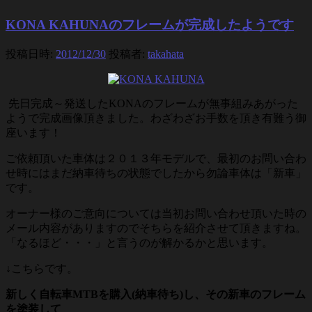
KONA KAHUNAのフレームが完成したようです
投稿日時:
2012/12/30
投稿者:
takahata
先日完成～発送したKONAのフレームが無事組みあがった
ようで完成画像頂きました。わざわざお手数を頂き有難う御
座います！
ご依頼頂いた車体は２０１３年モデルで、最初のお問い合わ
せ時にはまだ納車待ちの状態でしたから勿論車体は「新車」
です。
オーナー様のご意向については当初お問い合わせ頂いた時の
メール内容がありますのでそちらを紹介させて頂きますね。
「なるほど・・・」と言うのが解かるかと思います。
↓こちらです。
新しく自転車MTBを購入(納車待ち)し、その新車のフレーム
を塗装して