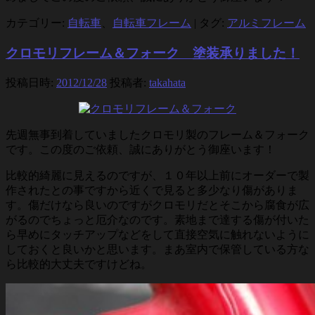
カテゴリー:
自転車
、
自転車フレーム
|
タグ:
アルミフレーム
クロモリフレーム＆フォーク 塗装承りました！
投稿日時:
2012/12/28
投稿者:
takahata
先週無事到着していましたクロモリ製のフレーム＆フォーク
です。この度のご依頼、誠にありがとう御座います！
比較的綺麗に見えるのですが、１０年以上前にオーダーで製
作されたとの事ですから近くで見ると多少なり傷がありま
す。傷だけなら良いのですがクロモリだとそこから腐食が広
がるのでちょっと厄介なのです。素地まで達する傷が付いた
ら早めにタッチアップなどをして直接空気に触れないように
しておくと良いかと思います。まあ室内で保管している方な
ら比較的大丈夫ですけどね。