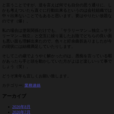
と言うことですが、逆を言えば何でも自分の思う通りに、し
かも考えついたら直ぐに行動出来るというのは会社組織では
中々出来ないことでもあると思います。要はやりたい放題な
のです（爆）。
私の場合は塗装関係だけでも、「サラリーマン→独立→サラ
リーマン→独立」と交互に繰り返したお陰でどちらの良い面
も悪い面も理解出来たので、色々と紆余曲折ありましたが今
の現状には結構満足していたりします。
そしてこの歳でようやく解かったのは、愚痴を言っている暇
があったら手と頭を動かしていた方がよほど楽しいって事で
しょう（笑）。
どうぞ来年も宜しくお願い致します。
カテゴリー:
業務連絡
アーカイブ
2026年8月
2026年7月