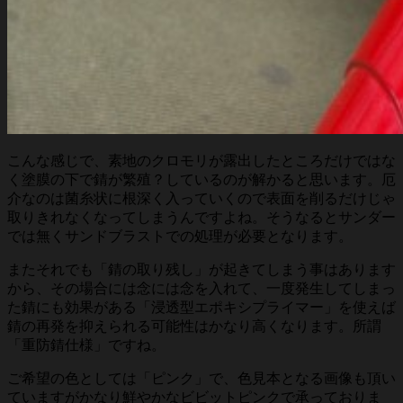
こんな感じで、素地のクロモリが露出したところだけではな
く塗膜の下で錆が繁殖？しているのが解かると思います。厄
介なのは菌糸状に根深く入っていくので表面を削るだけじゃ
取りきれなくなってしまうんですよね。そうなるとサンダー
では無くサンドブラストでの処理が必要となります。
またそれでも「錆の取り残し」が起きてしまう事はあります
から、その場合には念には念を入れて、一度発生してしまっ
た錆にも効果がある「浸透型エポキシプライマー」を使えば
錆の再発を抑えられる可能性はかなり高くなります。所謂
「重防錆仕様」ですね。
ご希望の色としては「ピンク」で、色見本となる画像も頂い
ていますがかなり鮮やかなビビットピンクで承っておりま