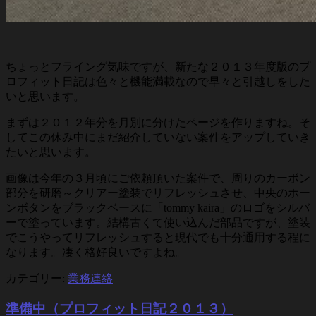
ちょっとフライング気味ですが、新たな２０１３年度版のプ
ロフィット日記は色々と機能満載なので早々と引越しをした
いと思います。
まずは２０１２年分を月別に分けたページを作りますね。そ
してこの休み中にまだ紹介していない案件をアップしていき
たいと思います。
画像は今年の３月頃にご依頼頂いた案件で、周りのカーボン
部分を研磨～クリアー塗装でリフレッシュさせ、中央のホー
ンボタンをブラックベースに「tommy kaira」のロゴをシルバ
ーで塗っています。結構古くて使い込んだ部品ですが、塗装
でこうやってリフレッシュすると現代でも十分通用する程に
なります。凄く格好良いですよね。
カテゴリー:
業務連絡
準備中（プロフィット日記２０１３）