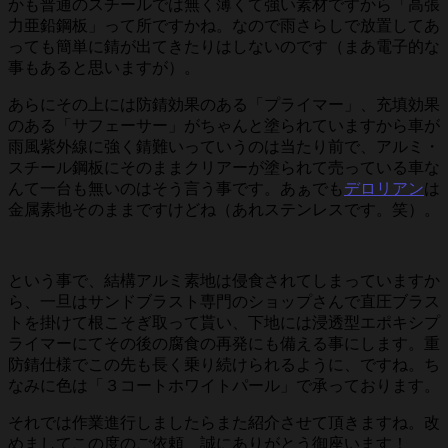
かも普通のスチールでは無く薄くて強い素材ですから「高張
力亜鉛鋼板」って所ですかね。なので雨さらしで放置してあ
っても簡単に錆が出てきたりはしないのです（まあ電子的な
事もあると思いますが）。
あらにその上には防錆効果のある「プライマー」、充填効果
のある「サフェーサー」がちゃんと塗られていますから車が
雨風紫外線に強く錆難いっていうのは当たり前で、アルミ・
スチール鋼板にそのままクリアーが塗られて売っている車な
んて一台も無いのはそう言う事です。あぁでも
デロリアン
は
金属素地そのままですけどね（あれステンレスです。笑）。
という事で、結構アルミ素地は侵食されてしまっていますか
ら、一旦はサンドブラスト専門のショップさんで直圧ブラス
トを掛けて根こそぎ取って貰い、下地には浸透型エポキシプ
ライマーにてその後の腐食の再発にも備える事にします。重
防錆仕様でこの先も長く乗り続けられるように、ですね。ち
なみに色は「３コートホワイトパール」で承っております。
それでは作業進行しましたらまた紹介させて頂きますね。改
めましてこの度のご依頼、誠にありがとう御座います！