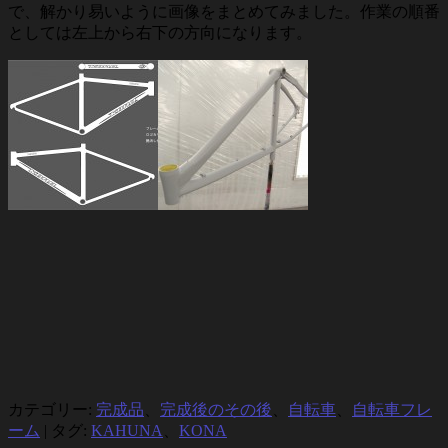
で、解かり易いように画像をまとめてみました。作業の順番
としては左上から右下の方向になります。
カテゴリー:
完成品
、
完成後のその後
、
自転車
、
自転車フレ
ーム
|
タグ:
KAHUNA
、
KONA