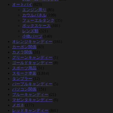
オートバイ
(823)
エンジン周り
(85)
カウルパネル
(199)
フェーエルタンク
(35)
ボックスケース
(101)
レンズ類
(321)
小物パーツ
(140)
オレンジキャンディー
(161)
カーボン関係
(83)
カメラ関係
(31)
グリーンキャンディー
(1)
ゴールドキャンディー
(8)
スポーツ用品
(31)
スモーク塗装
(1,814)
タンブラー
(12)
パープルキャンディー
(5)
パソコン関係
(151)
ブルーキャンディー
(21)
マゼンタキャンディー
(6)
メガネ
(177)
レッドキャンディー
(841)