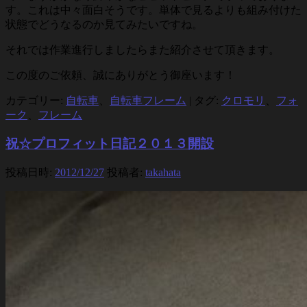
す。これは中々面白そうです。単体で見るよりも組み付けた
状態でどうなるのか見てみたいですね。
それでは作業進行しましたらまた紹介させて頂きます。
この度のご依頼、誠にありがとう御座います！
カテゴリー:
自転車
、
自転車フレーム
|
タグ:
クロモリ
、
フォ
ーク
、
フレーム
祝☆プロフィット日記２０１３開設
投稿日時:
2012/12/27
投稿者:
takahata