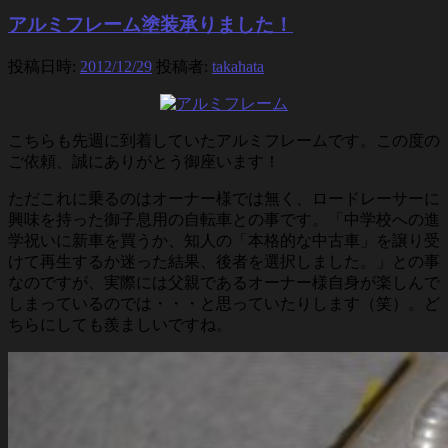
アルミフレーム塗装承りました！
投稿日時:
2012/12/29
投稿者:
takahata
こちらも先週に到着していたアルミフレームです。この度の
ご依頼、誠にありがとう御座います！
ただこれに乗るのはオーナー様では無く、ロードレーサーに
興味を持った御子息用の自転車との事です。「中学校への進
学祝いに新車を買うか、知人の「本格的な中古車」を譲り受
けて再生するか迷った結果、後者を選択しました。」との事
なのですが、実際には父親であるオーナー様自身が楽しんで
しまっているのでは・・・と思っていたりします（笑）。ど
ちらにしても羨ましいですね。