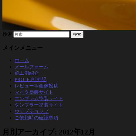
検索
メインメニュー
ホーム
メールフォーム
施工例紹介
PRO_Fit社外記
レビュー＆画像投稿
マイク塗装サイト
エンブレム塗装サイト
タンブラー塗装サイト
ウェブショップ
ご依頼時の確認事項
月別アーカイブ:
2012年12月