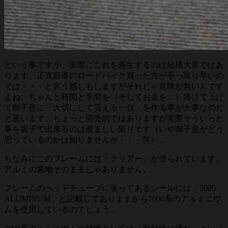
という事ですが、実際にこれを再生するのは結構大変ではあ
ります。正直新車のロードバイク買った方が手っ取り早いの
では・・・と言う感じもしますがそれじゃ意味が無いんです
よね。ちゃんと時間と手間を（そしてお金を…）掛けて上げ
て御子息に「大切にして貰える一台」を作る事が大事なのだ
と思います。ちょっと商売的ではありますが実際そういった
事を親子で出来るのは羨ましい限りです（いや御子息がどう
思っているのかは知りませんが・・・笑）。
ちなみにこのフレームには「クリアー」が塗られています。
アルミの素地そのままじゃありません。
フレームのヘッドチューブに張ってあるシールには「7005
ALUMINUM」と記載してありますから7000系のアルミニウ
ムを使用しているのでしょう。