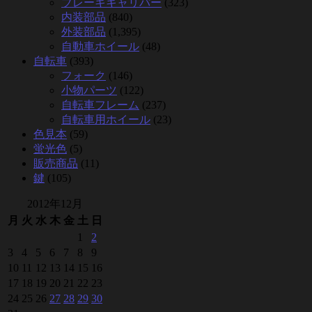
ブレーキキャリパー
(323)
内装部品
(840)
外装部品
(1,395)
自動車ホイール
(48)
自転車
(393)
フォーク
(146)
小物パーツ
(122)
自転車フレーム
(237)
自転車用ホイール
(23)
色見本
(59)
蛍光色
(5)
販売商品
(11)
鍵
(105)
2012年12月
月
火
水
木
金
土
日
1
2
3
4
5
6
7
8
9
10
11
12
13
14
15
16
17
18
19
20
21
22
23
24
25
26
27
28
29
30