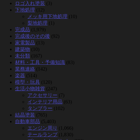
ロゴ入れ塗装
(3)
下地処理
(12)
メッキ用下地処理
(10)
梨地処理
(1)
完成品
(1,979)
完成後のその後
(92)
家電製品
(13)
建築物
(10)
未分類
(167)
材料・工具・予備知識
(83)
業務連絡
(142)
楽器
(514)
模型・玩具
(120)
生活小物雑貨
(247)
アクセサリー
(7)
インテリア用品
(63)
タンブラー
(102)
結晶塗装
(765)
自動車部品
(5,403)
エンジン周り
(1,066)
テールランプ
(1,830)