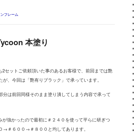
タンフレーム
coon 本塗り
も2セットご依頼頂いた事のあるお客様で、前回までは艶
たが、今回は「艶有りブラック」で承っています。
部分は前回同様そのまま塗り潰してしまう内容で承って
みが強かったので最初に＃２４０を使って平らに研ぎつ
０→＃６００→＃８００と均してあります。