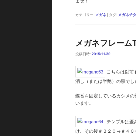
ませ！
カテゴリー:
メガネ
|
タグ:
メガネチ
メガネフレームTy
投稿日時:
2015/11/30
こちらは以前
消し（または半艶）の黒でし
蝶番を固定しているカシメの
います。
テンプルは歪
け、その後＃３２０→＃４０