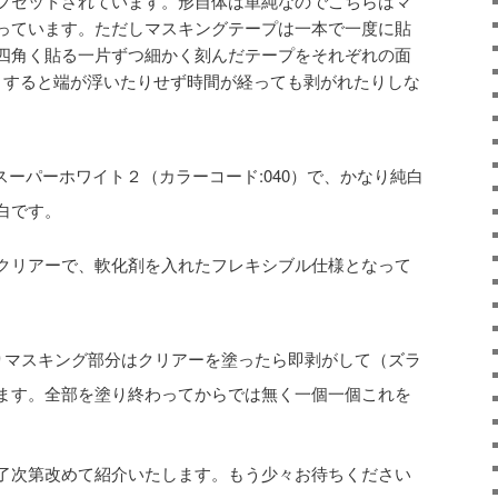
フセットされています。形自体は単純なのでこちらはマ
っています。ただしマスキングテープは一本で一度に貼
四角く貼る一片ずつ細かく刻んだテープをそれぞれの面
うすると端が浮いたりせず時間が経っても剥がれたりしな
ーパーホワイト２（カラーコード:040）で、かなり純白
白です。
クリアーで、軟化剤を入れたフレキシブル仕様となって
りマスキング部分はクリアーを塗ったら即剥がして（ズラ
ます。全部を塗り終わってからでは無く一個一個これを
了次第改めて紹介いたします。もう少々お待ちください