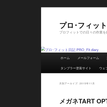
メ
サ
イ
ブ
ン
コ
プロ･フィット日記
コ
ン
プロフィットでの日々の作業を
ン
テ
テ
ン
ン
ツ
ツ
へ
メ
へ
移
ホーム
メールフォーム
イ
移
動
ン
動
タンブラー塗装サイト
ウェ
メ
ニ
ュ
月別アーカイブ:
2015年11月
ー
メガネTART OP