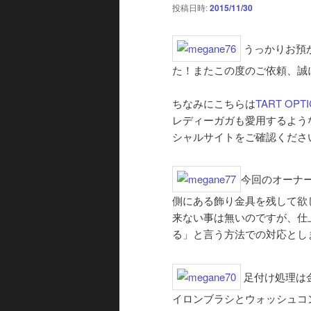
投稿日時:
2015/11/30
うっかりお預
た！またこの度のご依頼、誠
ちなみにこちらは
TART OPTI
レディーガガも愛用するよう
シャルサイトをご確認くださ
今回のオーナ
側にある飾り金具を残して欲
来ない事は無いのですが、仕
る」と言う方法での対応とし
足付け処理は
イロンブラシとウォッシュコ