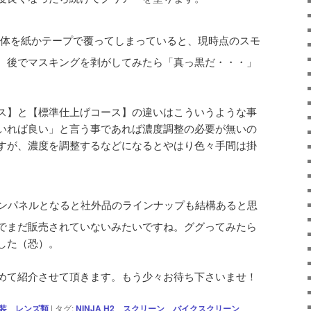
体を紙かテープで覆ってしまっていると、現時点のスモ
、後でマスキングを剥がしてみたら「真っ黒だ・・・」
ス】と【標準仕上げコース】の違いはこういうような事
いれば良い」と言う事であれば濃度調整の必要が無いの
すが、濃度を調整するなどになるとやはり色々手間は掛
ンパネルとなると社外品のラインナップも結構あると思
でまだ販売されていないみたいですね。ググってみたら
した（恐）。
めて紹介させて頂きます。もう少々お待ち下さいませ！
装
、
レンズ類
|
タグ:
NINJA H2
、
スクリーン
、
バイクスクリーン