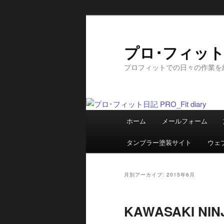
メ
サ
イ
ブ
ン
コ
プロ･フィット日記
コ
ン
プロフィットでの日々の作業を
ン
テ
テ
ン
ン
ツ
ツ
へ
メ
へ
移
ホーム
メールフォーム
イ
移
動
ン
動
タンブラー塗装サイト
ウェ
メ
ニ
ュ
月別アーカイブ:
2015年6月
ー
KAWASAKI N