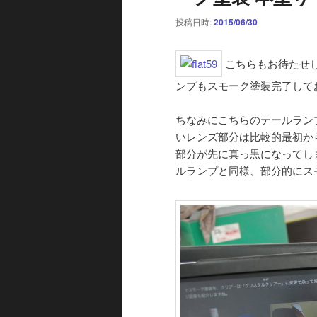
投稿日時:
2015/06/30
こちらもお待たせ
ンプもスモーク塗装完了して
ちなみにこちらのテールラン
いレンズ部分は比較的最初か
部分が先に真っ黒になってし
ルランプと同様、部分的にス